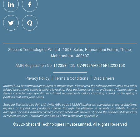
Shepard Technologies Pvt. Ltd : 1808, Solus, Hiranandani Estate, Thane,
Maharashtra - 400607
AMFI Registration No.
112358
|
CIN:
U74999MH2016PTC282153
Privacy Policy
Terms & Conditions
Disclaimers
Mutual fund investments are subject to market risks. Please read the scheme information and other
related documents carefully before investing. Past performance is not indicative of future returns.
Please consider your specific investment requirements before choosing a fund, or designing a
portfolio that suits your needs.
Shepard Technologies Pvt. Ltd.
(with ARN code 112358)
makes no warranties or representations,
express or implied, on products offered through the platform. It accepts no liability for any
damages or losses, however caused, in connection with the use of, or on the reliance of its product
or related services. Terms and conditions of the website are applicable.
©
2026 Shepard Technologies Private Limited. All Rights Reserved