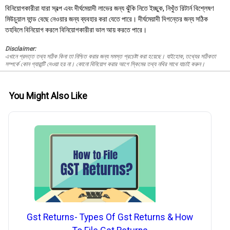
বিনিয়োগকারীরা যারা স্বল্প এবং দীর্ঘমেয়াদী লাভের জন্য ঝুঁকি নিতে ইচ্ছুক, নিখুঁত রিটার্ন বিশ্লেষণ
মিউচুয়াল ফান্ড বেছে নেওয়ার জন্য ব্যবহার করা যেতে পারে। দীর্ঘমেয়াদী দিগন্তের জন্য সঠিক
তহবিলে বিনিয়োগ করলে বিনিয়োগকারীরা ভাল আয় করতে পারে।
Disclaimer:
এখানে প্রদত্ত তথ্য সঠিক কিনা তা নিশ্চিত করার জন্য সমস্ত প্রচেষ্টা করা হয়েছে। যাইহোক, তথ্যের সঠিকতা
সম্পর্কে কোন গ্যারান্টি দেওয়া হয় না। কোনো বিনিয়োগ করার আগে স্কিমের তথ্য নথির সাথে যাচাই করুন।
You Might Also Like
Gst Returns- Types Of Gst Returns & How