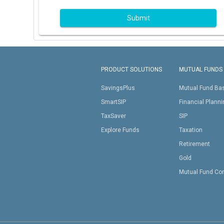
Submit
PRODUCT SOLUTIONS
MUTUAL FUNDS
SavingsPlus
Mutual Fund Ba
SmartSIP
Financial Plann
TaxSaver
SIP
Explore Funds
Taxation
Retirement
Gold
Mutual Fund Co