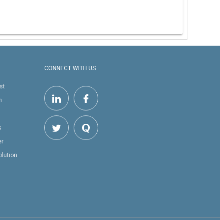
CONNECT WITH US
st
h
s
er
olution