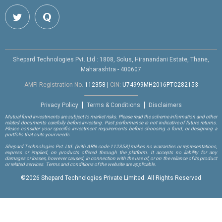
Shepard Technologies Pvt. Ltd : 1808, Solus, Hiranandani Estate, Thane,
Maharashtra - 400607
AMFI Registration No.
112358
|
CIN:
U74999MH2016PTC282153
Privacy Policy
Terms & Conditions
Disclaimers
Mutual fund investments are subject to market risks. Please read the scheme information and other
related documents carefully before investing. Past performance is not indicative of future returns.
Please consider your specific investment requirements before choosing a fund, or designing a
portfolio that suits your needs.
Shepard Technologies Pvt. Ltd.
(with ARN code 112358)
makes no warranties or representations,
express or implied, on products offered through the platform. It accepts no liability for any
damages or losses, however caused, in connection with the use of, or on the reliance of its product
or related services. Terms and conditions of the website are applicable.
©
2026 Shepard Technologies Private Limited. All Rights Reserved