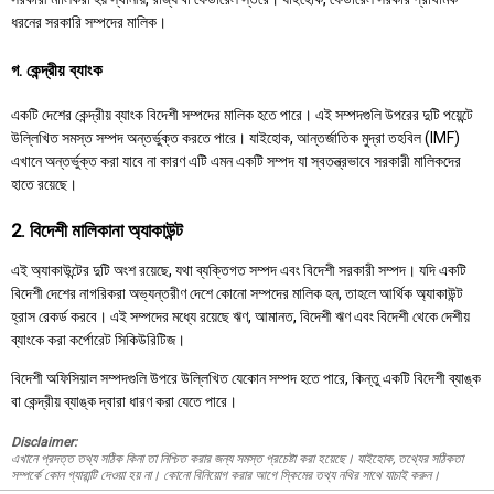
ধরনের সরকারি সম্পদের মালিক।
গ. কেন্দ্রীয় ব্যাংক
একটি দেশের কেন্দ্রীয় ব্যাংক বিদেশী সম্পদের মালিক হতে পারে। এই সম্পদগুলি উপরের দুটি পয়েন্টে
উল্লিখিত সমস্ত সম্পদ অন্তর্ভুক্ত করতে পারে। যাইহোক, আন্তর্জাতিক মুদ্রা তহবিল (IMF)
এখানে অন্তর্ভুক্ত করা যাবে না কারণ এটি এমন একটি সম্পদ যা স্বতন্ত্রভাবে সরকারী মালিকদের
হাতে রয়েছে।
2. বিদেশী মালিকানা অ্যাকাউন্ট
এই অ্যাকাউন্টের দুটি অংশ রয়েছে, যথা ব্যক্তিগত সম্পদ এবং বিদেশী সরকারী সম্পদ। যদি একটি
বিদেশী দেশের নাগরিকরা অভ্যন্তরীণ দেশে কোনো সম্পদের মালিক হন, তাহলে আর্থিক অ্যাকাউন্ট
হ্রাস রেকর্ড করবে। এই সম্পদের মধ্যে রয়েছে ঋণ, আমানত, বিদেশী ঋণ এবং বিদেশী থেকে দেশীয়
ব্যাংকে করা কর্পোরেট সিকিউরিটিজ।
বিদেশী অফিসিয়াল সম্পদগুলি উপরে উল্লিখিত যেকোন সম্পদ হতে পারে, কিন্তু একটি বিদেশী ব্যাঙ্ক
বা কেন্দ্রীয় ব্যাঙ্ক দ্বারা ধারণ করা যেতে পারে।
Disclaimer:
এখানে প্রদত্ত তথ্য সঠিক কিনা তা নিশ্চিত করার জন্য সমস্ত প্রচেষ্টা করা হয়েছে। যাইহোক, তথ্যের সঠিকতা
সম্পর্কে কোন গ্যারান্টি দেওয়া হয় না। কোনো বিনিয়োগ করার আগে স্কিমের তথ্য নথির সাথে যাচাই করুন।