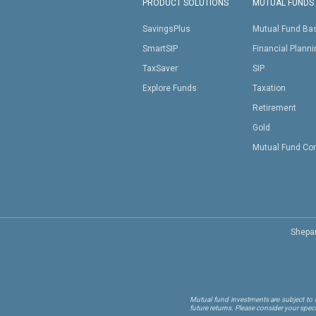
PRODUCT SOLUTIONS
MUTUAL FUNDS
SavingsPlus
Mutual Fund Ba
SmartSIP
Financial Plann
TaxSaver
SIP
Explore Funds
Taxation
Retirement
Gold
Mutual Fund Co
Shepar
Mutual fund investments are subject to m
future returns. Please consider your spec