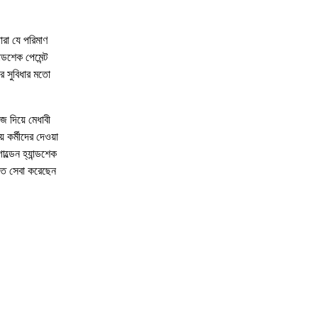
ারা যে পরিমাণ
্ডশেক পেমেন্ট
র সুবিধার মতো
জ দিয়ে মেধাবী
য় কর্মীদের দেওয়া
োল্ডেন হ্যান্ডশেক
তে সেবা করেছেন