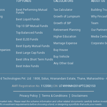
TOP FUNDS
CALCULATORS
ABOUT US
sics
Best Performing Mutual
Tax Calculator
Building Tru
Funds
ing
Growth of Lumpsum
Why Fincas
Best Liquid Funds
Growth of SIP
Team
Top 10 SIP Mutual Funds
Retirement Planning
Our Partner
Top Balanced Funds
Higher Education
Media Cent
Best ELSS Funds
Marriage Expense
Corporate S
Best Equity Mutual Funds
mpanies
Buy House
Best Large Cap Funds
Buy Vehicle
Best Ultra Short Term Funds
Any Other Goal
Best Index Funds
d Technologies Pvt. Ltd : 1808, Solus, Hiranandani Estate, Thane, Maharashtra -
AMFI Registration No.
112358
|
CIN:
U74999MH2016PTC282153
Privacy Policy
Terms & Conditions
Disclaimers
arket risks. Please read the scheme information and other related documents carefully before investi
ific investment requirements before choosing a fund, or designing a portfolio that suits your needs.