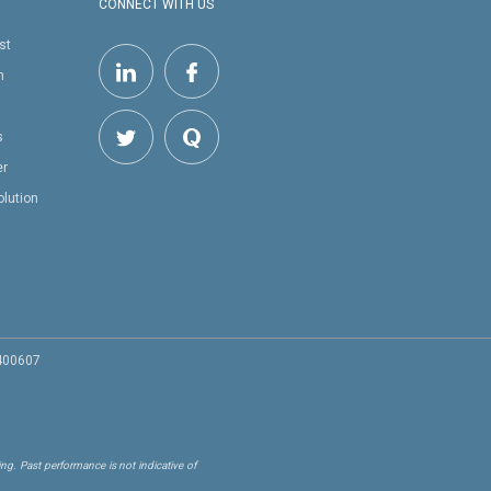
CONNECT WITH US
st
h
s
er
olution
 400607
ng. Past performance is not indicative of