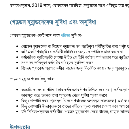
উদাহরণস্বরূপ, 2018 সালে, ভোডাফোন আইডিয়া সেলুলারের সাথে একীভূত হয়ে নতুন সত
গোল্ডেন হ্যান্ডশেকের সুবিধা এবং অসুবিধা
গোল্ডেন হ্যান্ডশেক একটি সঙ্গে আসে
পরিসর
সুবিধার-
গোল্ডেন হ্যান্ডশেক বা বিচ্ছেদ প্যাকেজ হল প্রতিকূল পরিস্থিতির কারণে সৃষ্ট দু
এটি একটি গ্যারান্টি যে কর্মচারী ছাঁটাইয়ের জন্য কোম্পানিকে চার্জ করবে না
কর্মচারীরও প্রতিশ্রুতি দেওয়া উচিত যে তিনি বর্তমান ফার্ম ছাড়ার পরে প্র
নগদ সহ ক্ষতিপূরণ কর্মচারীর ভবিষ্যত সুরক্ষিত করবে
বিচ্ছেদ প্যাকেজ প্রাপ্ত কর্মীরা কাজের জন্য নিবেদিত হওয়ার জন্য পুরস্কৃ
গোল্ডেন হ্যান্ডশেকের কিছু দোষ-
কর্মচারীকে দেওয়া পরিমাণ তার কর্মক্ষমতার উপর ভিত্তি করে নয়। কর্মসংস্থান
বরখাস্ত করে, তখনও তারা প্যাকেজ থেকে সুবিধা গ্রহণ করবে
কিছু কোম্পানি দ্বারা প্রদত্ত বিচ্ছেদ প্যাকেজ অত্যন্ত লাভজনক। এই কারণে ক
কিছু কোম্পানি ইচ্ছাকৃতভাবে তাদের কর্মীদের দ্রুত অবসর ঘোষণা করে অপারে
যদি সিনিয়র-স্তরের কর্মচারীরা গোল্ডেন হ্যান্ডশেক পেয়ে থাকেন, তাহলে তা
উপসংহার