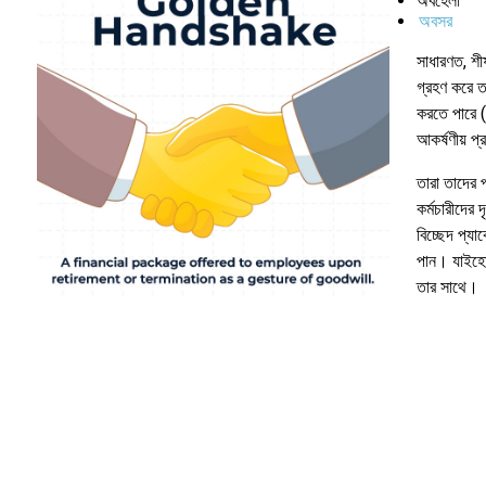
অবহেলা
অবসর
সাধারণত, শীর
গ্রহণ করে তা
করতে পারে 
আকর্ষণীয় প
তারা তাদের প
কর্মচারীদের দ
বিচ্ছেদ প্যা
পান। যাইহোক
তার সাথে।