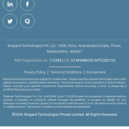
Shepard Technologies Pvt. Ltd : 1808, Solus, Hiranandani Estate, Thane,
Maharashtra - 400607
AMFI Registration No.
112358
|
CIN:
U74999MH2016PTC282153
Privacy Policy
Terms & Conditions
Disclaimers
Mutual fund investments are subject to market risks. Please read the scheme information and other
related documents carefully before investing. Past performance is not indicative of future returns.
Please consider your specific investment requirements before choosing a fund, or designing a
portfolio that suits your needs.
Shepard Technologies Pvt. Ltd.
(with ARN code 112358)
makes no warranties or representations,
express or implied, on products offered through the platform. It accepts no liability for any
damages or losses, however caused, in connection with the use of, or on the reliance of its product
or related services. Terms and conditions of the website are applicable.
©
2026 Shepard Technologies Private Limited. All Rights Reserved