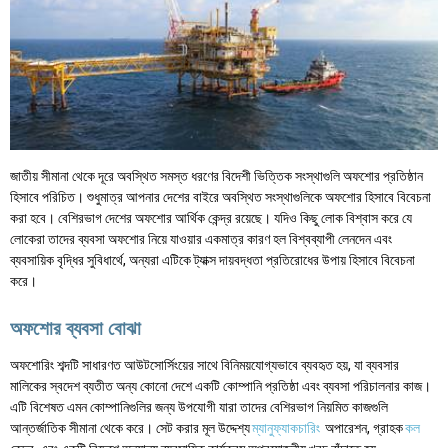
জাতীয় সীমানা থেকে দূরে অবস্থিত সমস্ত ধরণের বিদেশী ভিত্তিক সংস্থাগুলি অফশোর প্রতিষ্ঠান
হিসাবে পরিচিত। শুধুমাত্র আপনার দেশের বাইরে অবস্থিত সংস্থাগুলিকে অফশোর হিসাবে বিবেচনা
করা হবে। বেশিরভাগ দেশের অফশোর আর্থিক কেন্দ্র রয়েছে। যদিও কিছু লোক বিশ্বাস করে যে
লোকেরা তাদের ব্যবসা অফশোর নিয়ে যাওয়ার একমাত্র কারণ হল বিশ্বব্যাপী লেনদেন এবং
ব্যবসায়িক বৃদ্ধির সুবিধার্থে, অন্যরা এটিকে ট্যাক্স দায়বদ্ধতা প্রতিরোধের উপায় হিসাবে বিবেচনা
করে।
অফশোর ব্যবসা বোঝা
অফশোরিং শব্দটি সাধারণত আউটসোর্সিংয়ের সাথে বিনিময়যোগ্যভাবে ব্যবহৃত হয়, যা ব্যবসার
মালিকের স্বদেশ ব্যতীত অন্য কোনো দেশে একটি কোম্পানি প্রতিষ্ঠা এবং ব্যবসা পরিচালনার কাজ।
এটি বিশেষত এমন কোম্পানিগুলির জন্য উপযোগী যারা তাদের বেশিরভাগ নিয়মিত কাজগুলি
আন্তর্জাতিক সীমানা থেকে করে। সেট করার মূল উদ্দেশ্য
ম্যানুফ্যাকচারিং
অপারেশন, গ্রাহক
কল