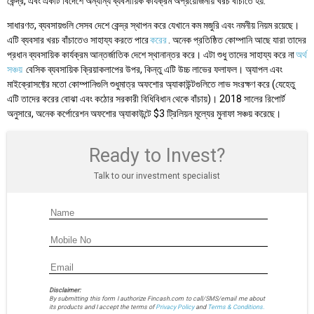
কেন্দ্র, এবং একটি বিদেশে অন্যান্য ব্যবসায়িক কার্যক্রম অপ্রয়োজনীয় খরচ বাঁচাতে হয়.
সাধারণত, ব্যবসায়গুলি সেসব দেশে কেন্দ্র স্থাপন করে যেখানে কম মজুরি এবং নমনীয় নিয়ম রয়েছে।
এটি ব্যবসার খরচ বাঁচাতেও সাহায্য করতে পারে
করের
. অনেক প্রতিষ্ঠিত কোম্পানি আছে যারা তাদের
প্রধান ব্যবসায়িক কার্যক্রম আন্তর্জাতিক দেশে স্থানান্তর করে। এটা শুধু তাদের সাহায্য করে না
অর্থ
সঞ্চয়
বেসিক ব্যবসায়িক ক্রিয়াকলাপের উপর, কিন্তু এটি উচ্চ লাভের ফলাফল। অ্যাপল এবং
মাইক্রোসফ্টের মতো কোম্পানিগুলি শুধুমাত্র অফশোর অ্যাকাউন্টগুলিতে লাভ সংরক্ষণ করে (যেহেতু
এটি তাদের করের বোঝা এবং কঠোর সরকারী বিধিবিধান থেকে বাঁচায়)। 2018 সালের রিপোর্ট
অনুসারে, অনেক কর্পোরেশন অফশোর অ্যাকাউন্টে $3 ট্রিলিয়ন মূল্যের মুনাফা সঞ্চয় করেছে।
Ready to Invest?
Talk to our investment specialist
Disclaimer:
By submitting this form I authorize Fincash.com to call/SMS/email me about
its products and I accept the terms of
Privacy Policy
and
Terms & Conditions.