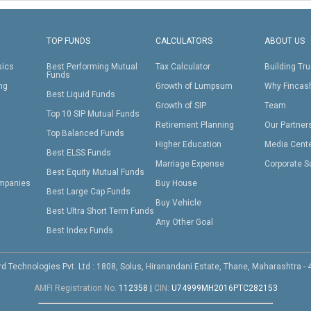
TOP FUNDS
CALCULATORS
ABOUT US
sics
Best Performing Mutual
Tax Calculator
Building Tru
Funds
ing
Growth of Lumpsum
Why Fincas
Best Liquid Funds
Growth of SIP
Team
Top 10 SIP Mutual Funds
Retirement Planning
Our Partner
Top Balanced Funds
Higher Education
Media Cent
Best ELSS Funds
Marriage Expense
Corporate S
Best Equity Mutual Funds
mpanies
Buy House
Best Large Cap Funds
Buy Vehicle
Best Ultra Short Term Funds
Any Other Goal
Best Index Funds
d Technologies Pvt. Ltd : 1808, Solus, Hiranandani Estate, Thane, Maharashtra -
AMFI Registration No.
112358
|
CIN:
U74999MH2016PTC282153