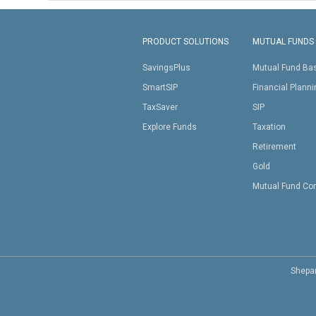
PRODUCT SOLUTIONS
MUTUAL FUNDS
SavingsPlus
Mutual Fund Ba
SmartSIP
Financial Plann
TaxSaver
SIP
Explore Funds
Taxation
Retirement
Gold
Mutual Fund Co
Shepar