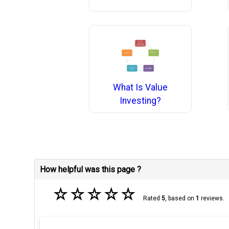
What Is Value
Investing?
How helpful was this page ?
☆
☆
☆
☆
☆
Rated
5
, based on
1
reviews.