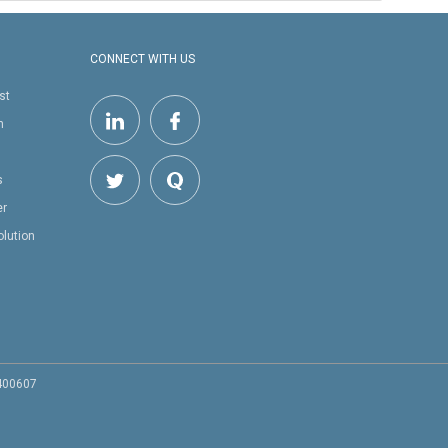
CONNECT WITH US
st
h
s
er
olution
 400607