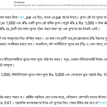
Disclaimer:
By submitting this form I authorize Fincash.com to call/SMS/email me about its products and I ac
্যবসা করবে কিনা
দ্বারা
, par এর নিচে, অথবা এর par মানের উপরে। কুপন রেট হল সুদের অর্থ প্রদান
কটি বন্ড 1,000 এবং 4% একটি কুপন রেট বার্ষিক কুপন পেমেন্ট 4% x Rs. 1,000 = টাকা 40
% হয়, বন্ডটি তার সমান মূল্যে ট্রেড করবে কারণ সুদ এবং কুপনের হার উভয়ই একই।
ি তার সমমূল্যের নিচে বাণিজ্য করবে। এর কারণ হল বন্ডটি তার বন্ডহোল্ডারদের 5% উচ্চতর স
তে অস্বীকার করতে হবে। অন্যদিকে, যদি অর্থনীতিতে সুদের হার 3%-এ নেমে আসে, তাহলে ব
তির তারিখে বিনিয়োগকারীকে বন্ডের সমান মূল্য পরিশোধ করবে। বলুন, একজন বিনিয়োগকারী টাকা
000 সমমূল্য।
ুপি 1,000, মিউনিসিপ্যাল বন্ডের সমান মূল্য Rs. 5,000 এবং ফেডারেল বন্ডে প্রায়ই Rs.
ক্রি করতে পারবে না। রাষ্ট্রীয় প্রবিধান মেনে চলার জন্য, বেশিরভাগ কোম্পানি তাদের স্টকের
Rs. 0.01। প্রাথমিক জনসাধারণের উপর এই মূল্যের নিচে শেয়ার বিক্রি করা যাবে না
নিবেদন