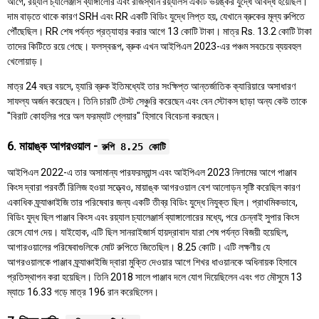
আগে, রয়্যাল চ্যালেঞ্জার্স ব্যাঙ্গালোর এবং রাজস্থান রয়্যালস একটি ভয়ঙ্কর যুদ্ধে আবদ্ধ হয়েছিল।
দাম বাড়তে থাকে কারণ SRH এবং RR একটি বিডিং যুদ্ধে লিপ্ত হয়, যেখানে ব্রুকের মূল্য রুপিতে
পৌঁছেছিল। RR শেষ পর্যন্ত প্রত্যাহার করার আগে 13 কোটি টাকা। মাত্র Rs. 13.2 কোটি টাকা
তাদের কিটিতে রয়ে গেছে। ফলস্বরূপ, ব্রুক এখন আইপিএল 2023-এর পঞ্চম সবচেয়ে ব্যয়বহুল
খেলোয়াড়।
মাত্র 24 বছর বয়সে, হ্যারি ব্রুক ইতিমধ্যেই তার সংক্ষিপ্ত আন্তর্জাতিক ক্যারিয়ারে অসাধারণ
সাফল্য অর্জন করেছেন। তিনি চারটি টেস্ট সেঞ্চুরি করেছেন এবং বেন স্টোকস ছাড়া অন্য কেউ তাকে
"বিরাট কোহলির পরে অল ফরম্যাট প্লেয়ার" হিসাবে বিবেচনা করছেন।
6. মায়াঙ্ক আগরওয়াল -
রুপি 8.25 কোটি
আইপিএল 2022-এ তার অসামান্য পারফরম্যান্স এবং আইপিএল 2023 নিলামের আগে পাঞ্জাব
কিংস দ্বারা পরবর্তী রিলিজ হওয়া সত্ত্বেও, মায়াঙ্ক আগরওয়াল বেশ আলোড়ন সৃষ্টি করেছিল কারণ
একাধিক ফ্র্যাঞ্চাইজি তার পরিষেবার জন্য একটি তীব্র বিডিং যুদ্ধে নিযুক্ত ছিল। প্রাথমিকভাবে,
বিডিং যুদ্ধ ছিল পাঞ্জাব কিংস এবং রয়্যাল চ্যালেঞ্জার্স ব্যাঙ্গালোরের মধ্যে, পরে চেন্নাই সুপার কিংস
রেসে যোগ দেয়। যাইহোক, এটি ছিল সানরাইজার্স হায়দ্রাবাদ যারা শেষ পর্যন্ত বিজয়ী হয়েছিল,
আগারওয়ালের পরিষেবাগুলিকে মোট রুপিতে জিতেছিল। 8.25 কোটি। এটি লক্ষণীয় যে
আগরওয়ালকে পাঞ্জাব ফ্র্যাঞ্চাইজি দ্বারা মুক্তি দেওয়ার আগে শিখর ধাওয়ানকে অধিনায়ক হিসাবে
প্রতিস্থাপন করা হয়েছিল। তিনি 2018 সালে পাঞ্জাব দলে যোগ দিয়েছিলেন এবং গত মৌসুমে 13
ম্যাচে 16.33 গড়ে মাত্র 196 রান করেছিলেন।