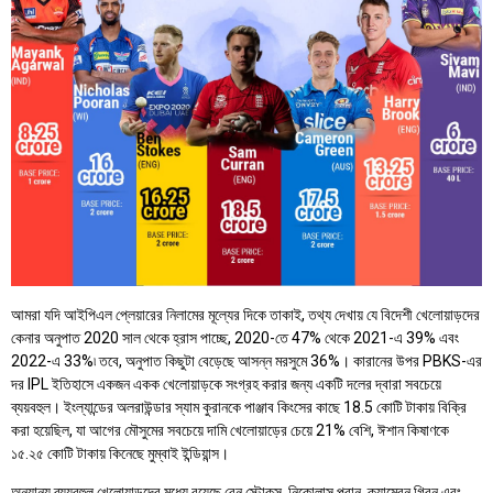
আমরা যদি আইপিএল প্লেয়ারের নিলামের মূল্যের দিকে তাকাই, তথ্য দেখায় যে বিদেশী খেলোয়াড়দের
কেনার অনুপাত 2020 সাল থেকে হ্রাস পাচ্ছে, 2020-তে 47% থেকে 2021-এ 39% এবং
2022-এ 33%৷ তবে, অনুপাত কিছুটা বেড়েছে আসন্ন মরসুমে 36%। কারানের উপর PBKS-এর
দর IPL ইতিহাসে একজন একক খেলোয়াড়কে সংগ্রহ করার জন্য একটি দলের দ্বারা সবচেয়ে
ব্যয়বহুল। ইংল্যান্ডের অলরাউন্ডার স্যাম কুরানকে পাঞ্জাব কিংসের কাছে 18.5 কোটি টাকায় বিক্রি
করা হয়েছিল, যা আগের মৌসুমের সবচেয়ে দামি খেলোয়াড়ের চেয়ে 21% বেশি, ঈশান কিষাণকে
১৫.২৫ কোটি টাকায় কিনেছে মুম্বাই ইন্ডিয়ান্স।
অন্যান্য ব্যয়বহুল খেলোয়াড়দের মধ্যে রয়েছে বেন স্টোকস, নিকোলাস পুরান, ক্যামেরন গ্রিন এবং