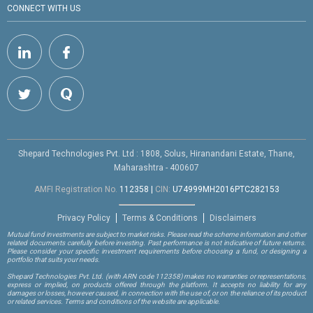
CONNECT WITH US
Shepard Technologies Pvt. Ltd : 1808, Solus, Hiranandani Estate, Thane,
Maharashtra - 400607
AMFI Registration No.
112358
|
CIN:
U74999MH2016PTC282153
Privacy Policy
Terms & Conditions
Disclaimers
Mutual fund investments are subject to market risks. Please read the scheme information and other
related documents carefully before investing. Past performance is not indicative of future returns.
Please consider your specific investment requirements before choosing a fund, or designing a
portfolio that suits your needs.
Shepard Technologies Pvt. Ltd.
(with ARN code 112358)
makes no warranties or representations,
express or implied, on products offered through the platform. It accepts no liability for any
damages or losses, however caused, in connection with the use of, or on the reliance of its product
or related services. Terms and conditions of the website are applicable.