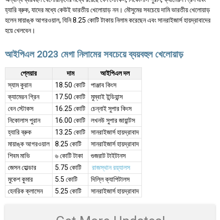
হ্যারি ব্রুক, যাদের মধ্যে কেউই ভারতীয় খেলোয়াড় নন। মৌসুমের সবচেয়ে দামি ভারতীয় খেলোয়াড়
হলেন মায়াঙ্ক আগরওয়াল, যিনি 8.25 কোটি টাকায় নিলাম করেছেন এবং সানরাইজার্স হায়দ্রাবাদের
হয়ে খেলবেন।
আইপিএল 2023 মেগা নিলামের সবচেয়ে ব্যয়বহুল খেলোয়াড়
প্লেয়ার
দাম
আইপিএল দল
স্যাম কুরান
18.50 কোটি
পাঞ্জাব কিংস
ক্যামেরন গ্রিন
17.50 কোটি
মুম্বাই ইন্ডিয়ান্স
বেন স্টোকস
16.25 কোটি
চেন্নাই সুপার কিংস
নিকোলাস পুরান
16.00 কোটি
লখনউ সুপার জায়ান্টস
হ্যারি ব্রুক
13.25 কোটি
সানরাইজার্স হায়দ্রাবাদ
মায়াঙ্ক আগরওয়াল
8.25 কোটি
সানরাইজার্স হায়দ্রাবাদ
শিবম মাভি
৬ কোটি টাকা
গুজরাট টাইটানস
জেসন হোল্ডার
5.75 কোটি
রাজস্থান রয়্যালস
মুকেশ কুমার
5.5 কোটি
দিল্লি ক্যাপিটালস
হেনরিক ক্লাসেন
5.25 কোটি
সানরাইজার্স হায়দ্রাবাদ