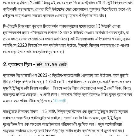
থেকে শুরু হয়েছিল। 2 কোটি, কিন্তু এই বছরের শুরুর দিকে অস্ট্রেলিয়ায় টি-টোয়েন্টি বিশ্বকাপে তার
ব্যতিক্রমী পারফরম্যান্স, যেখানে তিনি টুর্নামেন্টের সেরা খেলোয়াড়ের পুরস্কার জিতেছিলেন, তাকে এই
মৌসুমের আইপিএলের সবচেয়ে ব্যয়বহুল খেলোয়াড় হিসেবে শীর্ষস্থানে নিয়ে যায়।
টি-টোয়েন্টি বিশ্বকাপে কুরানের চিত্তাকর্ষক পারফরম্যান্সের মধ্যে রয়েছে 13 উইকেট নেওয়া,
চ্যাম্পিয়নশিপ ম্যাচে পাকিস্তানের বিপক্ষে 12 রানে 3 উইকেট নেওয়ার অসাধারণ পারফরম্যান্স, যা
তাকে ম্যাচের সেরা খেলোয়াড়ের সম্মান অর্জন করে। এই উল্লেখযোগ্য অধিগ্রহণের মাধ্যমে, কুরান
আইপিএল 2023 নিলামে টক অফ দ্য টাউন হয়ে উঠেছে, ক্রিকেট বিশ্বের অন্যতম চাওয়া-পাওয়া
খেলোয়াড় হিসাবে তার অবস্থানকে দৃঢ় করেছে।
2. ক্যামেরন গ্রিন -
রুপি 17.50 কোটি
ক্যামেরন গ্রিন আইপিএল 2023-এ দ্বিতীয়-সবচেয়ে দামি খেলোয়াড় হয়ে উঠেছেন, যাকে মুম্বাই
ইন্ডিয়ান্স বিপুল রুপিতে কিনেছে। 17.50 কোটি। প্রাথমিকভাবে রয়্যাল চ্যালেঞ্জার্স ব্যাঙ্গালোর এবং
মুম্বাই ইন্ডিয়ান্স রুপি নিলাম করেছিল। নিলামে অস্ট্রেলিয়ান খেলোয়াড়ের জন্য 2 কোটি টাকা, কিন্তু
দাম দ্রুত রুপিতে বেড়েছে। ৭ কোটি টাকা। অবশেষে, দিল্লি ক্যাপিটালসও বিডিং যুদ্ধে প্রবেশ করে
একবার যখন পরিমাণ টাকা ছাড়িয়ে যায়
10 কোটি
.
দাম ছুঁয়েছে বিস্ময়কর টাকায়। 15 কোটি, দিল্লি ক্যাপিটালস এবং মুম্বাই ইন্ডিয়ান্স উভয়ই সবুজের
স্বাক্ষরের জন্য তীব্র প্রতিদ্বন্দ্বিতা করছিল। রেকর্ড-ব্রেকিং বিড সত্ত্বেও, মুম্বাই ইন্ডিয়ান্স
দৃঢ়প্রতিজ্ঞ ছিল এবং অবশেষে অলরাউন্ডারের পরিষেবাগুলি সুরক্ষিত করে। সবুজ অস্ট্রেলিয়ায়
অত্যন্ত সম্মানিত এবং প্রায়শই কিংবদন্তি ক্রিকেটার জ্যাক ক্যালিসের সাথে তুলনা করা হয়।