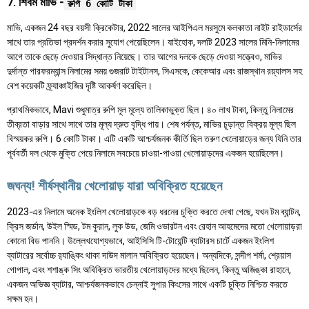
7. শিবম মাভি -
রুপি 6 কোটি টাকা
মাভি, একজন 24 বছর বয়সী ক্রিকেটার, 2022 সালের আইপিএল মরসুমে কলকাতা নাইট রাইডার্সের
সাথে তার প্রতিভা প্রদর্শন করার সুযোগ পেয়েছিলেন। যাইহোক, দলটি 2023 সালের মিনি-নিলামের
আগে তাকে ছেড়ে দেওয়ার সিদ্ধান্ত নিয়েছে। তার আগের দলকে ছেড়ে দেওয়া সত্ত্বেও, মাভির
দুর্দান্ত পারফরম্যান্স নিলামের সময় গুজরাট টাইটানস, সিএসকে, কেকেআর এবং রাজস্থান রয়্যালস সহ
বেশ কয়েকটি ফ্র্যাঞ্চাইজির দৃষ্টি আকর্ষণ করেছিল।
প্রাথমিকভাবে, Mavi শুধুমাত্র রুপি মূল মূল্যে তালিকাভুক্ত ছিল। ৪০ লাখ টাকা, কিন্তু নিলামের
তীব্রতা বাড়ার সাথে সাথে তার মূল্য দ্রুত বৃদ্ধি পায়। শেষ পর্যন্ত, মাভির চূড়ান্ত বিক্রয় মূল্য ছিল
বিস্ময়কর রুপি। 6 কোটি টাকা। এটি একটি আশ্চর্যজনক কীর্তি ছিল তরুণ খেলোয়াড়ের জন্য যিনি তার
পূর্ববর্তী দল থেকে মুক্তি পেয়ে নিলামে সবচেয়ে চাওয়া-পাওয়া খেলোয়াড়দের একজন হয়েছিলেন।
জঘন্য! শীর্ষস্থানীয় খেলোয়াড় যারা অবিক্রিত হয়েছেন
2023-এর নিলামে অনেক ইংলিশ খেলোয়াড়কে বড় ধরনের চুক্তি করতে দেখা গেছে, যখন টম ব্যান্টন,
ক্রিস জর্ডান, উইল স্মিড, টম কুরান, লুক উড, জেমি ওভারটন এবং রেহান আহমেদের মতো খেলোয়াড়রা
কোনো বিড পাননি। উল্লেখযোগ্যভাবে, আইসিসি টি-টোয়েন্টি ব্যাটারস চার্টে একজন ইংলিশ
ব্যাটারের সর্বোচ্চ র‌্যাঙ্কিং থাকা দাউদ মালান অবিক্রিত হয়েছেন। অন্যদিকে, সন্দীপ শর্মা, শ্রেয়াস
গোপাল, এবং শশাঙ্ক সিং অবিক্রিত ভারতীয় খেলোয়াড়দের মধ্যে ছিলেন, কিন্তু অজিঙ্কা রাহানে,
একজন অভিজ্ঞ ব্যাটার, আশ্চর্যজনকভাবে চেন্নাই সুপার কিংসের সাথে একটি চুক্তি নিশ্চিত করতে
সক্ষম হন।