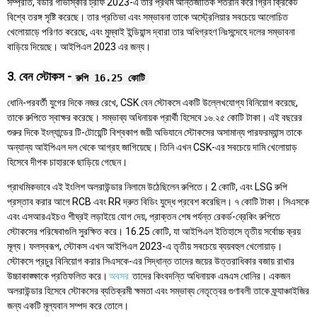
সম্প্রতি, বর্ডার গাভাস্কার ট্রফি 2023-এ তার প্রথম আন্তর্জাতিক শতরান করে গ্রিন ক্রিকেট
বিশ্বে তরঙ্গ সৃষ্টি করেছে। তার প্রতিভা এবং সম্ভাবনা তাকে অস্ট্রেলিয়ার সবচেয়ে আলোচিত
খেলোয়াড়ে পরিণত করেছে, এবং মুম্বাই ইন্ডিয়ান্স দ্বারা তার অধিগ্রহণ নিঃসন্দেহে দলের সম্ভাবনা
বাড়িয়ে দিয়েছে। আইপিএল 2023 এর জন্য।
3. বেন স্টোকস -
রুপি 16.25 কোটি
ধোনি-পরবর্তী যুগের দিকে নজর রেখে, CSK বেন স্টোকসে একটি উল্লেখযোগ্য বিনিয়োগ করেছে,
তাকে রুপিতে স্বাক্ষর করেছে। সম্ভাব্য অধিনায়ক প্রার্থী হিসেবে ১৬.২৫ কোটি টাকা। এই বছরের
শুরুর দিকে ইংল্যান্ডের টি-টোয়েন্টি বিশ্বকাপ জয়ী অভিযানে স্টোকসের অসামান্য পারফরম্যান্স তাকে
অন্যান্য আইপিএল দল থেকে আগ্রহ জাগিয়েছে। তিনি এখন CSK-এর সবচেয়ে দামি খেলোয়াড়
হিসেবে দীপক চাহারকে ছাড়িয়ে গেছেন।
প্রাথমিকভাবে এই ইংলিশ অলরাউন্ডার নিলামে উঠেছিলেন রুপিতে। 2 কোটি, এবং LSG রুপি
প্রস্তাব করার আগে RCB এবং RR দ্রুত বিডিং যুদ্ধে প্রবেশ করেছিল। ৭ কোটি টাকা। সিএসকে
এবং এসআরএইচও শীঘ্রই লড়াইয়ে যোগ দেয়, প্রাক্তন শেষ পর্যন্ত রেকর্ড-ব্রেকিং রুপিতে
স্টোকসের পরিষেবাগুলি সুরক্ষিত করে। 16.25 কোটি, যা আইপিএল ইতিহাসে তৃতীয় সর্বোচ্চ ক্রয়
মূল্য। ফলস্বরূপ, স্টোকস এখন আইপিএল 2023-এ তৃতীয় সবচেয়ে ব্যয়বহুল খেলোয়াড়।
স্টোকসে প্রচুর বিনিয়োগ করার সিএসকে-এর সিদ্ধান্ত তাদের জয়ের উত্তরাধিকার বজায় রাখার
উচ্চাকাঙ্ক্ষাকে প্রতিফলিত করে।
অবসর
তাদের কিংবদন্তি অধিনায়ক এমএস ধোনির। একজন
অলরাউন্ডার হিসেবে স্টোকসের ব্যতিক্রমী ক্ষমতা এবং সম্ভাব্য নেতৃত্বের গুণাবলী তাকে ফ্র্যাঞ্চাইজির
জন্য একটি মূল্যবান সম্পদ করে তোলে।