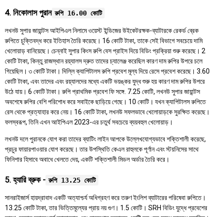
4. নিকোলাস পুরান
রুপি 16.00 কোটি
লখনউ সুপার জায়ান্টস আইপিএল নিলামে ওয়েস্ট ইন্ডিজের উইকেটরক্ষক-ব্যাটারকে রেকর্ড ব্রেক
রুপিতে চুক্তিবদ্ধ করে ইতিহাস তৈরি করেছে। 16 কোটি টাকা, তাকে সেই বিভাগে সবচেয়ে দামি
খেলোয়াড় বানিয়েছে। চেন্নাই সুপার কিংস রুপি বেস প্রাইস দিয়ে বিডিং প্রক্রিয়া শুরু করেছে। 2
কোটি টাকা, কিন্তু রাজস্থান রয়্যালস দ্রুত তাদের চ্যালেঞ্জ করেছিল কারণ দাম রুপির উপরে চলে
গিয়েছিল। ৩ কোটি টাকা। দিল্লি ক্যাপিটালস রুপি প্রবেশ মূল্য দিয়ে রেসে প্রবেশ করেছে। 3.60
কোটি টাকা, এবং তাদের এবং রয়্যালদের মধ্যে একটি ভয়ঙ্কর যুদ্ধ শুরু হয় কারণ দাম রুপির উপরে
উঠে যায়। 6 কোটি টাকা। রুপি প্রাথমিক প্রবেশ ফি সঙ্গে. 7.25 কোটি, লখনউ সুপার জায়ান্টস
অবশেষে রুপির বেশি পরিশোধ করে সবাইকে ছাড়িয়ে গেছে। 10 কোটি। যখন ক্যাপিটালস রুপিতে
রেস থেকে প্রত্যাহার করে নেয়। 16 কোটি টাকা, লখনউ সফলভাবে খেলোয়াড়কে সুরক্ষিত করেছে।
ফলস্বরূপ, তিনি এখন আইপিএল 2023-এর চতুর্থ সবচেয়ে ব্যয়বহুল খেলোয়াড়।
লখনউ দলে পুরানকে যোগ করা তাদের ব্যাটিং লাইন আপকে উল্লেখযোগ্যভাবে শক্তিশালী করেছে,
প্রচুর ফায়ারপাওয়ার যোগ করেছে। তার উপস্থিতি কেএল রাহুলকে পূর্ণান এবং স্টয়নিসের সাথে
ফিনিশার হিসাবে অবাধে খেলতে দেয়, একটি শক্তিশালী মিডল অর্ডার তৈরি করে।
5. হ্যারি ব্রুক -
রুপি 13.25 কোটি
সানরাইজার্স হায়দ্রাবাদ একটি অত্যাশ্চর্য অধিগ্রহণ করে তরুণ ইংলিশ ব্যাটারের পরিষেবা রুপিতে।
13.25 কোটি টাকা, তার ভিত্তিমূল্যের প্রায় নয় গুণ। 1.5 কোটি। SRH বিডিং যুদ্ধে প্রবেশের