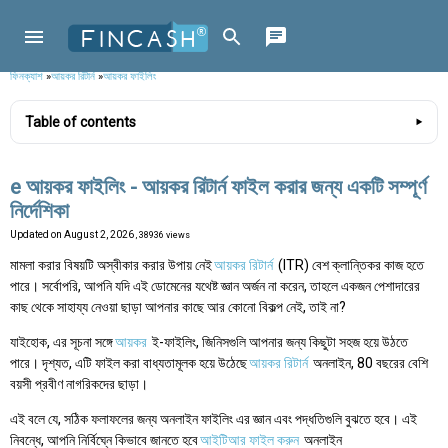
ফিনক্যাশ
»
আয়কর রিটার্ন
»
আয়কর ফাইলিং
Table of contents
e আয়কর ফাইলিং - আয়কর রিটার্ন ফাইল করার জন্য একটি সম্পূর্ণ
নির্দেশিকা
Updated on
August 2, 2026
, 38936 views
মামলা করার বিষয়টি অস্বীকার করার উপায় নেই
আয়কর রিটার্ন
(ITR) বেশ ক্লান্তিকর কাজ হতে
পারে। সর্বোপরি, আপনি যদি এই ডোমেনের যথেষ্ট জ্ঞান অর্জন না করেন, তাহলে একজন পেশাদারের
কাছ থেকে সাহায্য নেওয়া ছাড়া আপনার কাছে আর কোনো বিকল্প নেই, তাই না?
যাইহোক, এর সূচনা সঙ্গে
আয়কর
ই-ফাইলিং, জিনিসগুলি আপনার জন্য কিছুটা সহজ হয়ে উঠতে
পারে। দৃশ্যত, এটি ফাইল করা বাধ্যতামূলক হয়ে উঠেছে
আয়কর রিটার্ন
অনলাইন, 80 বছরের বেশি
বয়সী প্রবীণ নাগরিকদের ছাড়া।
এই বলে যে, সঠিক ফলাফলের জন্য অনলাইন ফাইলিং এর জ্ঞান এবং পদ্ধতিগুলি বুঝতে হবে। এই
নিবন্ধে, আপনি নির্বিঘ্নে কিভাবে জানতে হবে
আইটিআর ফাইল করুন
অনলাইন