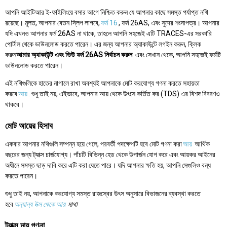
আপনি আইটিআর ই-ফাইলিংয়ে বসার আগে নিশ্চিত করুন যে আপনার কাছে সমস্ত পর্যাপ্ত নথি
রয়েছে। মূলত, আপনার বেতন স্লিপ লাগবে,
ফর্ম 16
, ফর্ম 26AS, এবং সুদের শংসাপত্র। আপনার
যদি এখনও আপনার ফর্ম 26AS না থাকে, তাহলে আপনি সহজেই এটি TRACES-এর সরকারি
পোর্টাল থেকে ডাউনলোড করতে পারেন। এর জন্য আপনার অ্যাকাউন্টে লগইন করুন, ক্লিক
করুন
আমার অ্যাকাউন্ট এবং ভিউ ফর্ম 26AS নির্বাচন করুন
. এবং সেখান থেকে, আপনি সহজেই ফর্মটি
ডাউনলোড করতে পারেন।
এই নথিগুলিকে হাতের নাগালে রাখা অবশ্যই আপনাকে মোট করযোগ্য গণনা করতে সহায়তা
করবে
আয়
. শুধু তাই নয়, এইভাবে, আপনার আয় থেকে উৎসে কর্তিত কর (TDS) এর বিশদ বিবরণও
থাকবে।
মোট আয়ের হিসাব
একবার আপনার নথিগুলি সম্পন্ন হয়ে গেলে, পরবর্তী পদক্ষেপটি হবে মোট গণনা করা
আয়
আর্থিক
বছরের জন্য ট্যাক্স চার্জযোগ্য। পাঁচটি বিভিন্ন হেড থেকে উপার্জন যোগ করে এবং আয়কর আইনের
অধীনে সমস্ত ছাড় দাবি করে এটি করা যেতে পারে। যদি আপনার ক্ষতি হয়, আপনি সেগুলিও বন্ধ
করতে পারেন।
শুধু তাই নয়, আপনাকে করযোগ্য সমস্ত রাজস্বের উৎস অনুসারে বিভাজনের ব্যবস্থা করতে
হবে
অন্যান্য উত্স থেকে আয়
মাথা
ট্যাক্স দায় গণনা