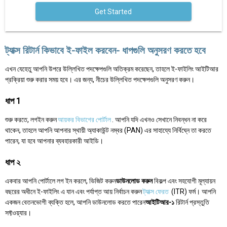
Get Started
ট্যাক্স রিটার্ন কিভাবে ই-ফাইল করবেন- ধাপগুলি অনুসরণ করতে হবে
এখন যেহেতু আপনি উপরে উল্লিখিত পদক্ষেপগুলি অতিক্রম করেছেন, তাহলে ই-ফাইলিং আইটিআর
প্রক্রিয়া শুরু করার সময় হবে। এর জন্য, নীচের উল্লিখিত পদক্ষেপগুলি অনুসরণ করুন।
ধাপ 1
শুরু করতে, লগইন করুন
আয়কর বিভাগের পোর্টাল
. আপনি যদি এখনও সেখানে নিবন্ধন না করে
থাকেন, তাহলে আপনি আপনার স্থায়ী অ্যাকাউন্ট নম্বর (PAN) এর সাহায্যে নির্বিঘ্নে তা করতে
পারেন, যা হবে আপনার ব্যবহারকারী আইডি।
ধাপ ২
একবার আপনি পোর্টালে লগ ইন করলে, ভিজিট করুন
ডাউনলোড করুন
বিকল্প এবং সহযোগী মূল্যায়ন
বছরের অধীনে ই-ফাইলিং এ যান এবং পর্যাপ্ত আয় নির্বাচন করুন
ট্যাক্স ফেরত
(ITR) ফর্ম। আপনি
একজন বেতনভোগী ব্যক্তি হলে, আপনি ডাউনলোড করতে পারেন
আইটিআর-১
রিটার্ন প্রস্তুতি
সফ্টওয়্যার।