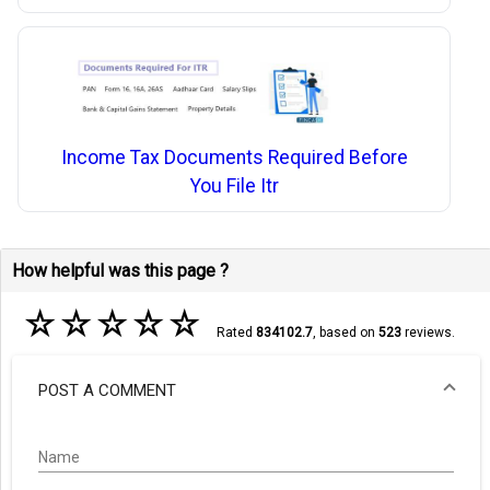
Income Tax Documents Required Before
You File Itr
How helpful was this page ?
☆
☆
☆
☆
☆
Rated
834102.7
, based on
523
reviews.
POST A COMMENT
Name