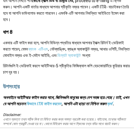
যদি আপনি দেখতে পান
কোনো ট্যাক্স ডিউ বা রিফান্ড নেই
, proceed to e-filing এ ক্লিক
করুন। আপনি একটি বার্তার মাধ্যমে আপনার স্বীকৃতি নম্বর পাবেন। একটি ITR- যাচাইকরণ তৈরি
হবে যা আপনি ডাউনলোড করতে পারবেন। এমনকি এটি আপনার নিবন্ধিত আইডিতে ইমেল করা
হবে।
ধাপ 8
একবার এটি ফাইল করা হলে, আপনি বিভিন্ন পদ্ধতির মাধ্যমে আপনার ট্যাক্স রিটার্ন ই-ভেরিফাই
করতে পারেন, যেমন
ব্যাংক
এটিএম
, নেটব্যাঙ্কিং, ব্যাঙ্ক অ্যাকাউন্ট নম্বর, আধার ওপিটি, নিবন্ধিত
মোবাইল নম্বর এবং ই-মেইল আইডি, এবং
ডিম্যাট অ্যাকাউন্ট
সংখ্যা
রিটার্নগুলি ই-ভেরিফাই করলে আইটিআর-5 স্বীকৃতির ফিজিক্যাল কপি হেডকোয়ার্টারে কুরিয়ার করার
চাপ দূর হয়।
উপসংহার
অনলাইনে আইটিআর ফাইল করার সাথে, জিনিসগুলি মানুষের জন্য বেশ সহজ হয়ে গেছে। তাই, এখন
যে আপনি সচেতন
কিভাবে ITR ফাইল করবেন
, আপনি এটা ছাড়া তা নিশ্চিত করুন
ব্যর্থ
.
Disclaimer:
এখানে প্রদত্ত তথ্য সঠিক কিনা তা নিশ্চিত করার জন্য সমস্ত প্রচেষ্টা করা হয়েছে। যাইহোক, তথ্যের সঠিকতা
সম্পর্কে কোন গ্যারান্টি দেওয়া হয় না। কোনো বিনিয়োগ করার আগে স্কিমের তথ্য নথির সাথে যাচাই করুন।