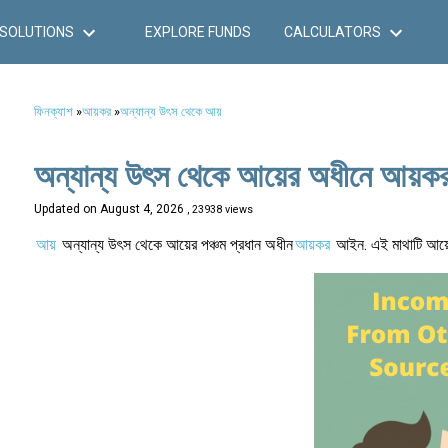
SOLUTIONS
EXPLORE FUNDS
CALCULATORS
ফিনক্যাশ
»
আয়কর
»
অন্যান্য উৎস থেকে আয়
অন্যান্য উৎস থেকে আয়ের অধীনে আয়ক
Updated on
August 4, 2026
, 23938 views
আয়
অন্যান্য উৎস থেকে আয়ের পঞ্চম প্রধান অধীন
আয়কর
আইন. এই মাথাটি আয়ের