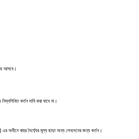
ায় আসবে।
় নিম্নলিখিত কর্তন দাবি করা যাবে না।
 এর অধীনে বাহুর দৈর্ঘ্যের মূল্য ছাড়া অন্য লেনদেনের জন্য কর্তন।