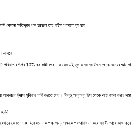
রী যদি কোনো ক্ষতিপূরণ পান তাহলে তার পরিমাণ করযোগ্য হবে।
চলে আসবে।
পরিমাণের উপর 10% কর কাটা হবে। আয়ের এই সুদ অন্যান্য উৎস থেকে আয়ের আওত
 যা আপনাকে ট্যাক্স সুবিধাও দাবি করতে দেয়। কিন্তু অন্যান্য উত্স থেকে আয় গণনা করার সময
 হয়নি
় যেখানে ক্রেতা এবং বিক্রেতা এক পক্ষ অন্য পক্ষকে প্রভাবিত না করে স্বাধীনভাবে কাজ করে)