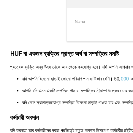
HUF বা একজন ব্যক্তির প্রাপ্ত অর্থ বা সম্পত্তির সমষ্টি
প্রত্যেক ব্যক্তি অন্য উৎস থেকে আয় থেকে করযোগ্য হবে। যদি আপনি আপনার আত্মী
যদি আপনি বিবেচনা ছাড়াই কোনো পরিমাণ পান যা টাকার বেশি। 50,
000
আগ
আপনি যদি এমন একটি সম্পত্তি পান যা সম্পত্তির স্ট্যাম্প শুল্কের চেয়
যদি কোন স্থানান্তরযোগ্য সম্পত্তি বিবেচনা ছাড়াই পাওয়া যায় এবং সম্প
কর্মচারী অবদান
যদি করদাতা তার কর্মচারীদের দ্বারা প্রভিডেন্ট ফান্ডে অবদান হিসাবে বা কর্মচারীর