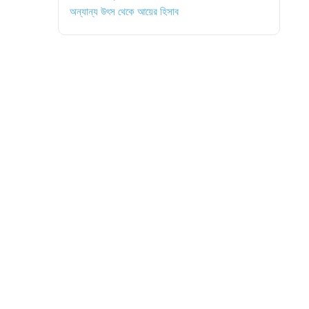
অন্যান্য উৎস থেকে আয়ের হিসাব