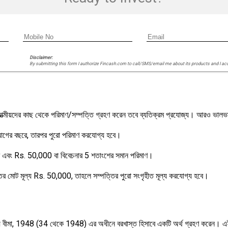
Disclaimer:
By submitting this form I authorize Fincash.com to call/SMS/email me about its products and I ac
য়দের কাছ থেকে পরিমাণ/সম্পত্তি গ্রহণ করেন তবে ব্যতিক্রম প্রযোজ্য। আরও ভালভাবে বু
ের বছরে, তারপর পুরো পরিমাণ করযোগ্য হবে।
ে কম এবং Rs. 50,000 বা বিবেচনার 5 শতাংশের সমান পরিমাণ।
ত্তির মোট মূল্য Rs. 50,000, তাহলে সম্পত্তির পুরো সংগৃহীত মূল্য করযোগ্য হবে।
 রাষ্ট্রীয় বীমা, 1948 (34 থেকে 1948) এর অধীনে বরখাস্ত হিসাবে একটি অর্থ গ্রহণ করেন। 