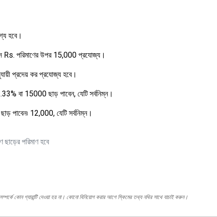
গ্য হবে।
ক্স Rs. পরিমাণের উপর 15,000 প্রযোজ্য।
যায়ী প্রদেয় কর প্রযোজ্য হবে।
3% বা 15000 ছাড় পাবেন, যেটি সর্বনিম্ন।
ড় পাবেন৷ 12,000, যেটি সর্বনিম্ন।
ছাড়ের পরিমাণ হবে
ম্পর্কে কোন গ্যারান্টি দেওয়া হয় না। কোনো বিনিয়োগ করার আগে স্কিমের তথ্য নথির সাথে যাচাই করুন।