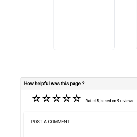
How helpful was this page ?
☆
☆
☆
☆
☆
Rated
5
, based on
9
reviews.
POST A COMMENT