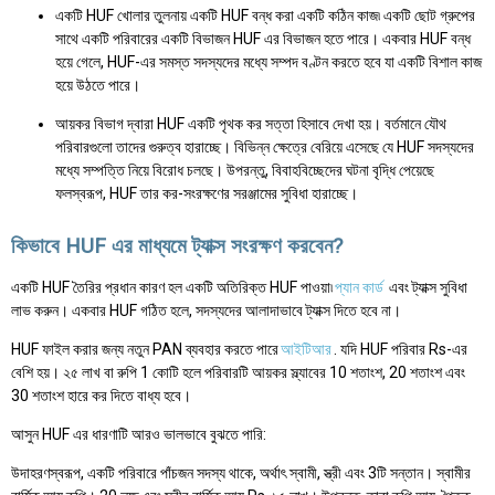
একটি HUF খোলার তুলনায় একটি HUF বন্ধ করা একটি কঠিন কাজ৷ একটি ছোট গ্রুপের
সাথে একটি পরিবারের একটি বিভাজন HUF এর বিভাজন হতে পারে। একবার HUF বন্ধ
হয়ে গেলে, HUF-এর সমস্ত সদস্যদের মধ্যে সম্পদ বণ্টন করতে হবে যা একটি বিশাল কাজ
হয়ে উঠতে পারে।
আয়কর বিভাগ দ্বারা HUF একটি পৃথক কর সত্তা হিসাবে দেখা হয়। বর্তমানে যৌথ
পরিবারগুলো তাদের গুরুত্ব হারাচ্ছে। বিভিন্ন ক্ষেত্রে বেরিয়ে এসেছে যে HUF সদস্যদের
মধ্যে সম্পত্তি নিয়ে বিরোধ চলছে। উপরন্তু, বিবাহবিচ্ছেদের ঘটনা বৃদ্ধি পেয়েছে
ফলস্বরূপ, HUF তার কর-সংরক্ষণের সরঞ্জামের সুবিধা হারাচ্ছে।
কিভাবে HUF এর মাধ্যমে ট্যাক্স সংরক্ষণ করবেন?
একটি HUF তৈরির প্রধান কারণ হল একটি অতিরিক্ত HUF পাওয়া৷
প্যান কার্ড
এবং ট্যাক্স সুবিধা
লাভ করুন। একবার HUF গঠিত হলে, সদস্যদের আলাদাভাবে ট্যাক্স দিতে হবে না।
HUF ফাইল করার জন্য নতুন PAN ব্যবহার করতে পারে
আইটিআর
. যদি HUF পরিবার Rs-এর
বেশি হয়। ২৫ লাখ বা রুপি 1 কোটি হলে পরিবারটি আয়কর স্ল্যাবের 10 শতাংশ, 20 শতাংশ এবং
30 শতাংশ হারে কর দিতে বাধ্য হবে।
আসুন HUF এর ধারণাটি আরও ভালভাবে বুঝতে পারি:
উদাহরণস্বরূপ, একটি পরিবারে পাঁচজন সদস্য থাকে, অর্থাৎ স্বামী, স্ত্রী এবং 3টি সন্তান। স্বামীর