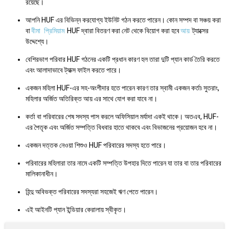
রয়েছে।
আপনি HUF এর বিভিন্ন করযোগ্য ইউনিট গঠন করতে পারেন। কোন সম্পদ বা সঞ্চয় করা
বা
বীমা
প্রিমিয়াম
HUF দ্বারা বিতরণ করা নেট থেকে বিয়োগ করা হবে
আয়
ট্যাক্সের
উদ্দেশ্যে।
বেশিরভাগ পরিবার HUF গঠনের একটি প্রধান কারণ হল তারা দুটি প্যান কার্ড তৈরি করতে
এবং আলাদাভাবে ট্যাক্স ফাইল করতে পারে।
একজন মহিলা HUF-এর সহ-অংশীদার হতে পারেন কারণ তার স্বামী একজন কর্তা৷ সুতরাং,
মহিলার অর্জিত অতিরিক্ত আয় এর সাথে যোগ করা যাবে না।
কর্তা বা পরিবারের শেষ সদস্য পাস করলে অফিসিয়াল মর্যাদা একই থাকে। অতএব, HUF-
এর পৈতৃক এবং অর্জিত সম্পত্তি বিধবার হাতে থাকবে এবং বিভাজনের প্রয়োজন হবে না।
একজন দত্তক নেওয়া শিশুও HUF পরিবারের সদস্য হতে পারে।
পরিবারের মহিলারা তার নামে একটি সম্পত্তি উপহার দিতে পারেন যা তার বা তার পরিবারের
মালিকানাধীন।
হিন্দু অবিভক্ত পরিবারের সদস্যরা সহজেই ঋণ পেতে পারেন।
এই আইনটি প্যান ইন্ডিয়ার কেরালায় স্বীকৃত।