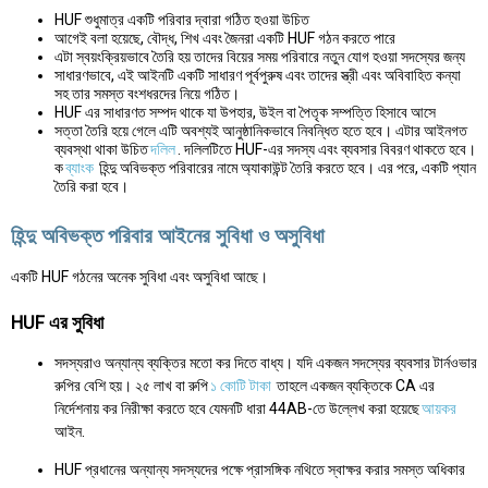
HUF শুধুমাত্র একটি পরিবার দ্বারা গঠিত হওয়া উচিত
আগেই বলা হয়েছে, বৌদ্ধ, শিখ এবং জৈনরা একটি HUF গঠন করতে পারে
এটা স্বয়ংক্রিয়ভাবে তৈরি হয় তাদের বিয়ের সময় পরিবারে নতুন যোগ হওয়া সদস্যের জন্য
সাধারণভাবে, এই আইনটি একটি সাধারণ পূর্বপুরুষ এবং তাদের স্ত্রী এবং অবিবাহিত কন্যা
সহ তার সমস্ত বংশধরদের নিয়ে গঠিত।
HUF এর সাধারণত সম্পদ থাকে যা উপহার, উইল বা পৈতৃক সম্পত্তি হিসাবে আসে
সত্তা তৈরি হয়ে গেলে এটি অবশ্যই আনুষ্ঠানিকভাবে নিবন্ধিত হতে হবে। এটার আইনগত
ব্যবস্থা থাকা উচিত
দলিল
. দলিলটিতে HUF-এর সদস্য এবং ব্যবসার বিবরণ থাকতে হবে।
ক
ব্যাংক
হিন্দু অবিভক্ত পরিবারের নামে অ্যাকাউন্ট তৈরি করতে হবে। এর পরে, একটি প্যান
তৈরি করা হবে।
হিন্দু অবিভক্ত পরিবার আইনের সুবিধা ও অসুবিধা
একটি HUF গঠনের অনেক সুবিধা এবং অসুবিধা আছে।
HUF এর সুবিধা
সদস্যরাও অন্যান্য ব্যক্তির মতো কর দিতে বাধ্য। যদি একজন সদস্যের ব্যবসার টার্নওভার
রুপির বেশি হয়। ২৫ লাখ বা রুপি
১ কোটি টাকা
তাহলে একজন ব্যক্তিকে CA এর
নির্দেশনায় কর নিরীক্ষা করতে হবে যেমনটি ধারা 44AB-তে উল্লেখ করা হয়েছে
আয়কর
আইন.
HUF প্রধানের অন্যান্য সদস্যদের পক্ষে প্রাসঙ্গিক নথিতে স্বাক্ষর করার সমস্ত অধিকার