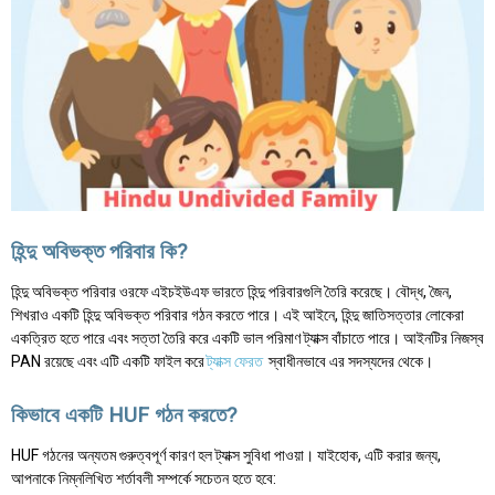
হিন্দু অবিভক্ত পরিবার কি?
হিন্দু অবিভক্ত পরিবার ওরফে এইচইউএফ ভারতে হিন্দু পরিবারগুলি তৈরি করেছে। বৌদ্ধ, জৈন,
শিখরাও একটি হিন্দু অবিভক্ত পরিবার গঠন করতে পারে। এই আইনে, হিন্দু জাতিসত্তার লোকেরা
একত্রিত হতে পারে এবং সত্তা তৈরি করে একটি ভাল পরিমাণ ট্যাক্স বাঁচাতে পারে। আইনটির নিজস্ব
PAN রয়েছে এবং এটি একটি ফাইল করে
ট্যাক্স ফেরত
স্বাধীনভাবে এর সদস্যদের থেকে।
কিভাবে একটি HUF গঠন করতে?
HUF গঠনের অন্যতম গুরুত্বপূর্ণ কারণ হল ট্যাক্স সুবিধা পাওয়া। যাইহোক, এটি করার জন্য,
আপনাকে নিম্নলিখিত শর্তাবলী সম্পর্কে সচেতন হতে হবে: