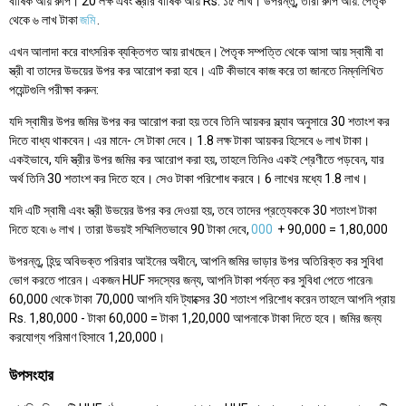
বার্ষিক আয় রুপি। 20 লক্ষ এবং স্ত্রীর বার্ষিক আয় Rs. ১৫ লাখ। উপরন্তু, তারা রুপি আয়. পৈতৃক
থেকে ৬ লাখ টাকা
জমি
.
এখন আলাদা করে বাৎসরিক ব্যক্তিগত আয় রাখছেন। পৈতৃক সম্পত্তি থেকে আসা আয় স্বামী বা
স্ত্রী বা তাদের উভয়ের উপর কর আরোপ করা হবে। এটি কীভাবে কাজ করে তা জানতে নিম্নলিখিত
পয়েন্টগুলি পরীক্ষা করুন:
যদি স্বামীর উপর জমির উপর কর আরোপ করা হয় তবে তিনি আয়কর স্ল্যাব অনুসারে 30 শতাংশ কর
দিতে বাধ্য থাকবেন। এর মানে- সে টাকা দেবে। 1.8 লক্ষ টাকা আয়কর হিসেবে ৬ লাখ টাকা।
একইভাবে, যদি স্ত্রীর উপর জমির কর আরোপ করা হয়, তাহলে তিনিও একই শ্রেণীতে পড়বেন, যার
অর্থ তিনি 30 শতাংশ কর দিতে হবে। সেও টাকা পরিশোধ করবে। 6 লাখের মধ্যে 1.8 লাখ।
যদি এটি স্বামী এবং স্ত্রী উভয়ের উপর কর দেওয়া হয়, তবে তাদের প্রত্যেককে 30 শতাংশ টাকা
দিতে হবে৷ ৬ লাখ। তারা উভয়ই সম্মিলিতভাবে 90 টাকা দেবে,
000
+ 90,000 = 1,80,000
উপরন্তু, হিন্দু অবিভক্ত পরিবার আইনের অধীনে, আপনি জমির ভাড়ার উপর অতিরিক্ত কর সুবিধা
ভোগ করতে পারেন। একজন HUF সদস্যের জন্য, আপনি টাকা পর্যন্ত কর সুবিধা পেতে পারেন৷
60,000 থেকে টাকা 70,000 আপনি যদি ট্যাক্সের 30 শতাংশ পরিশোধ করেন তাহলে আপনি প্রায়
Rs. 1,80,000 - টাকা 60,000 = টাকা 1,20,000 আপনাকে টাকা দিতে হবে। জমির জন্য
করযোগ্য পরিমাণ হিসাবে 1,20,000।
উপসংহার