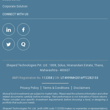
Corporate Solution
CONNECT WITH US
Shepard Technologies Pvt. Ltd : 1808, Solus, Hiranandani Estate, Thane,
Maharashtra - 400607
AMFI Registration No.
112358
|
CIN:
U74999MH2016PTC282153
Privacy Policy
Terms & Conditions
Disclaimers
Mutual fund investments are subject to market risks. Please read the scheme information and other
related documents carefully before investing. Past performance is not indicative of future returns.
Please consider your specific investment requirements before choosing a fund, or designing a
portfolio that suits your needs.
Shepard Technologies Pvt. Ltd.
(with ARN code 112358)
makes no warranties or representations,