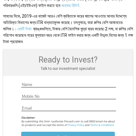
পরিবারগুলি (এইচইউএফ) ফাইল করতে হবে
আয়কর রিটার্ন
.
সামনের দিকে, 2019-এর বাজেট আরও বেশি ব্যক্তিকে করের জালের আওতায় আনার উদ্দেশ্যে
অতিরিক্ত বিভাগের জন্য ITR বাধ্যতামূলক করেছে। তদনুসারে, যারা রুপির বেশি আমানতের
মালিক।
১ কোটি টাকা
ব্যাঙ্কগুলিতে, টাকার বেশি বৈদেশিক মুদ্রা ক্রয় করেছে৷ 2 লক্ষ, বা রুপির বেশি
পরিশোধ করেছেন৷ পরের মূল্যায়ন বছর থেকে ITR ফাইল করার জন্য একটি বিদ্যুৎ বিলের জন্য 1 লক্ষ
টাকা প্রয়োজন৷
Ready to Invest?
Talk to our investment specialist
Disclaimer:
By submitting this form I authorize Fincash.com to call/SMS/email me about
its products and I accept the terms of
Privacy Policy
and
Terms & Conditions.