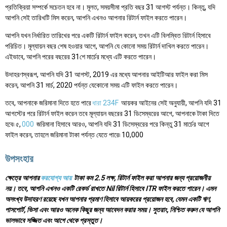
প্রতিক্রিয়া সম্পর্কে সচেতন হবে না। মূলত, সময়সীমা প্রতি বছর 31 আগস্ট পর্যন্ত। কিন্তু, যদি
আপনি সেই তারিখটি মিস করেন, আপনি এখনও আপনার রিটার্ন ফাইল করতে পারেন।
আপনি যখন নির্ধারিত তারিখের পরে একটি রিটার্ন ফাইল করেন, তখন এটি বিলম্বিত রিটার্ন হিসাবে
পরিচিত। মূল্যায়ন বছর শেষ হওয়ার আগে, আপনি যে কোনো সময় রিটার্ন দাখিল করতে পারেন।
এইভাবে, আপনি পরের বছরের 31শে মার্চের মধ্যে এটি করতে পারেন।
উদাহরণস্বরূপ, আপনি যদি 31 আগস্ট, 2019 এর মধ্যে আপনার আইটিআর ফাইল করা মিস
করেন, আপনি 31 মার্চ, 2020 পর্যন্ত যেকোনো সময় এটি ফাইল করতে পারেন।
তবে, আপনাকে জরিমানা দিতে হতে পারে
ধারা 234F
আয়কর আইনের সেই অনুযায়ী, আপনি যদি 31
আগস্টের পরে রিটার্ন ফাইল করেন তবে মূল্যায়ন বছরের 31 ডিসেম্বরের আগে, আপনাকে টাকা দিতে
হবে৷ ৫,
000
জরিমানা হিসাবে আরও, আপনি যদি 31 ডিসেম্বরের পরে কিন্তু 31 মার্চের আগে
ফাইল করেন, তাহলে জরিমানা টাকা পর্যন্ত যেতে পারে৷ 10,000
উপসংহার
ক্ষেত্রে আপনার
করযোগ্য আয়
টাকা কম 2.5 লক্ষ, রিটার্ন ফাইল করা আপনার জন্য প্রয়োজনীয়
নয়। তবে, আপনি এখনও একটি রেকর্ড রাখতে Nil রিটার্ন হিসাবে ITR ফাইল করতে পারেন। এমন
অসংখ্য উদাহরণ রয়েছে যখন আপনার প্রমাণ হিসাবে আয়করের প্রয়োজন হবে, যেমন একটি ঋণ,
পাসপোর্ট, ভিসা এবং আরও অনেক কিছুর জন্য আবেদন করার সময়। সুতরাং, নিশ্চিত করুন যে আপনি
ভালভাবে সজ্জিত এবং আগে থেকে প্রস্তুত।