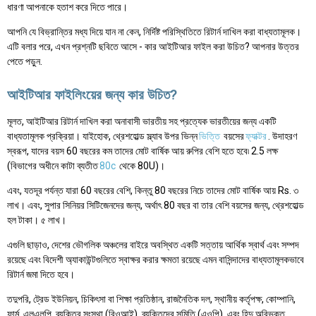
ধারণা আপনাকে হতাশ করে দিতে পারে।
আপনি যে বিভ্রান্তির মধ্য দিয়ে যান না কেন, নির্দিষ্ট পরিস্থিতিতে রিটার্ন দাখিল করা বাধ্যতামূলক।
এটি বলার পরে, এখন প্রশ্নটি ছবিতে আসে - কার আইটিআর ফাইল করা উচিত? আপনার উত্তর
পেতে পড়ুন.
আইটিআর ফাইলিংয়ের জন্য কার উচিত?
মূলত, আইটিআর রিটার্ন দাখিল করা অনাবাসী ভারতীয় সহ প্রত্যেক ভারতীয়ের জন্য একটি
বাধ্যতামূলক প্রক্রিয়া। যাইহোক, থ্রেশহোল্ড স্ল্যাব উপর ভিন্ন
ভিত্তি
বয়সের
ফ্যাক্টর
. উদাহরণ
স্বরূপ, যাদের বয়স 60 বছরের কম তাদের মোট বার্ষিক আয় রুপির বেশি হতে হবে৷ 2.5 লক্ষ
(বিভাগের অধীনে কাটা ব্যতীত
80c
থেকে 80U)।
এবং, যতদূর পর্যন্ত যারা 60 বছরের বেশি, কিন্তু 80 বছরের নিচে তাদের মোট বার্ষিক আয় Rs. ৩
লাখ। এবং, সুপার সিনিয়র সিটিজেনদের জন্য, অর্থাৎ 80 বছর বা তার বেশি বয়সের জন্য, থ্রেশহোল্ড
হল টাকা। ৫ লাখ।
এগুলি ছাড়াও, দেশের ভৌগলিক অঞ্চলের বাইরে অবস্থিত একটি সত্তায় আর্থিক স্বার্থ এবং সম্পদ
রয়েছে এবং বিদেশী অ্যাকাউন্টগুলিতে স্বাক্ষর করার ক্ষমতা রয়েছে এমন বাসিন্দাদের বাধ্যতামূলকভাবে
রিটার্ন জমা দিতে হবে।
তদুপরি, ট্রেড ইউনিয়ন, চিকিৎসা বা শিক্ষা প্রতিষ্ঠান, রাজনৈতিক দল, স্থানীয় কর্তৃপক্ষ, কোম্পানি,
ফার্ম, এলএলপি, ব্যক্তির সংস্থা (বিওআই), ব্যক্তিদের সমিতি (এওপি), এবং হিন্দু অবিভক্ত