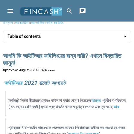
ফিনক্যাশ
»
আয়কর রিটার্ন
»
কার আইটিআর ফাইল করা উচিত
Table of contents
আপনি কি আইটিআর ফাইলিংয়ের জন্য দায়ী? এখানে বিস্তারিত
জানুন!
Updated on
August 3, 2026
, 9499 views
আইটিআর
2021 বাজেট আপডেট
অর্থমন্ত্রী নির্মলা সীতারমন কোনও ফাইল না করার ঘোষণা দিয়েছেন
আয়কর
প্রবীণ নাগরিকদের
(75 বছরের বেশি বয়সী) দ্বারা প্রত্যাবর্তন যাদের শুধুমাত্র পেনশন এবং সুদ আছে
আয়
.
প্রাক্তন নিয়োগকর্তার কাছ থেকে পেনশনের আয়কর শিরোনামের অধীনে কর দেওয়া হয়
বেতন