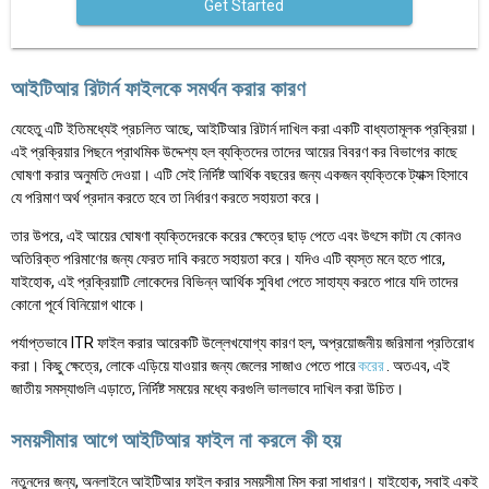
Get Started
আইটিআর রিটার্ন ফাইলকে সমর্থন করার কারণ
যেহেতু এটি ইতিমধ্যেই প্রচলিত আছে, আইটিআর রিটার্ন দাখিল করা একটি বাধ্যতামূলক প্রক্রিয়া।
এই প্রক্রিয়ার পিছনে প্রাথমিক উদ্দেশ্য হল ব্যক্তিদের তাদের আয়ের বিবরণ কর বিভাগের কাছে
ঘোষণা করার অনুমতি দেওয়া। এটি সেই নির্দিষ্ট আর্থিক বছরের জন্য একজন ব্যক্তিকে ট্যাক্স হিসাবে
যে পরিমাণ অর্থ প্রদান করতে হবে তা নির্ধারণ করতে সহায়তা করে।
তার উপরে, এই আয়ের ঘোষণা ব্যক্তিদেরকে করের ক্ষেত্রে ছাড় পেতে এবং উৎসে কাটা যে কোনও
অতিরিক্ত পরিমাণের জন্য ফেরত দাবি করতে সহায়তা করে। যদিও এটি ব্যস্ত মনে হতে পারে,
যাইহোক, এই প্রক্রিয়াটি লোকেদের বিভিন্ন আর্থিক সুবিধা পেতে সাহায্য করতে পারে যদি তাদের
কোনো পূর্বে বিনিয়োগ থাকে।
পর্যাপ্তভাবে ITR ফাইল করার আরেকটি উল্লেখযোগ্য কারণ হল, অপ্রয়োজনীয় জরিমানা প্রতিরোধ
করা। কিছু ক্ষেত্রে, লোকে এড়িয়ে যাওয়ার জন্য জেলের সাজাও পেতে পারে
করের
. অতএব, এই
জাতীয় সমস্যাগুলি এড়াতে, নির্দিষ্ট সময়ের মধ্যে করগুলি ভালভাবে দাখিল করা উচিত।
সময়সীমার আগে আইটিআর ফাইল না করলে কী হয়
নতুনদের জন্য, অনলাইনে আইটিআর ফাইল করার সময়সীমা মিস করা সাধারণ। যাইহোক, সবাই একই