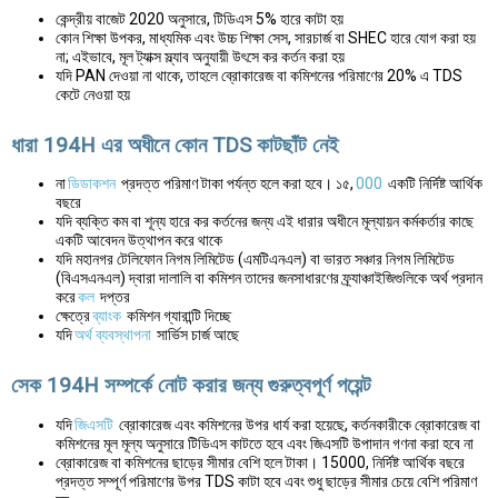
কেন্দ্রীয় বাজেট 2020 অনুসারে, টিডিএস 5% হারে কাটা হয়
কোন শিক্ষা উপকর, মাধ্যমিক এবং উচ্চ শিক্ষা সেস, সারচার্জ বা SHEC হারে যোগ করা হয়
না; এইভাবে, মূল ট্যাক্স স্ল্যাব অনুযায়ী উৎসে কর কর্তন করা হয়
যদি PAN দেওয়া না থাকে, তাহলে ব্রোকারেজ বা কমিশনের পরিমাণের 20% এ TDS
কেটে নেওয়া হয়
ধারা 194H এর অধীনে কোন TDS কাটছাঁট নেই
না
ডিডাকশন
প্রদত্ত পরিমাণ টাকা পর্যন্ত হলে করা হবে। ১৫,
000
একটি নির্দিষ্ট আর্থিক
বছরে
যদি ব্যক্তি কম বা শূন্য হারে কর কর্তনের জন্য এই ধারার অধীনে মূল্যায়ন কর্মকর্তার কাছে
একটি আবেদন উত্থাপন করে থাকে
যদি মহানগর টেলিফোন নিগম লিমিটেড (এমটিএনএল) বা ভারত সঞ্চার নিগম লিমিটেড
(বিএসএনএল) দ্বারা দালালি বা কমিশন তাদের জনসাধারণের ফ্র্যাঞ্চাইজিগুলিকে অর্থ প্রদান
করে
কল
দপ্তর
ক্ষেত্রে
ব্যাংক
কমিশন গ্যারান্টি দিচ্ছে
যদি
অর্থ ব্যবস্থাপনা
সার্ভিস চার্জ আছে
সেক 194H সম্পর্কে নোট করার জন্য গুরুত্বপূর্ণ পয়েন্ট
যদি
জিএসটি
ব্রোকারেজ এবং কমিশনের উপর ধার্য করা হয়েছে, কর্তনকারীকে ব্রোকারেজ বা
কমিশনের মূল মূল্য অনুসারে টিডিএস কাটতে হবে এবং জিএসটি উপাদান গণনা করা হবে না
ব্রোকারেজ বা কমিশনের ছাড়ের সীমার বেশি হলে টাকা। 15000, নির্দিষ্ট আর্থিক বছরে
প্রদত্ত সম্পূর্ণ পরিমাণের উপর TDS কাটা হবে এবং শুধু ছাড়ের সীমার চেয়ে বেশি পরিমাণ