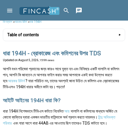
ফিনক্যাশ
»
আয়কর রিটার্ন
»
ধারা 194H
Table of contents
ধারা 194H - ব্রোকারেজ এবং কমিশনের উপর TDS
Updated on
August 5, 2026
, 15199 views
আপনি যখন পরিষেবা প্রদানের জন্য কারও সাথে যুক্ত হন এবং বিনিময়ে একটি দালালি বা কমিশন
পান, আপনি কি জানতেন যে আপনার ফাইল করার সময় আপনাকে একই কথা উল্লেখ করতে
হবে
আয়কর রিটার্ন
? যারা পরিচিত নন, তাদের অবশ্যই জানা উচিত যে কমিশন এবং ব্রোকারেজের
টিডিএসও 194H ধারার অধীনে কাটা হয়। পড়তে!
আইটি আইনের 194H ধারা কি?
ধারা 194H বিশেষভাবে টিডিএস কাটতে নিবেদিত
আয়
দালালি বা কমিশনের মাধ্যমে অর্জিত যে
কোনো ব্যক্তির দ্বারা একজন ভারতীয় বাসিন্দাকে অর্থ প্রদান করতে দায়বদ্ধ।
হিন্দু অবিভক্ত
পরিবার
এবং যারা আগে ধারা 44AB এর আওতায় ছিল তাদেরও TDS কাটতে হবে।