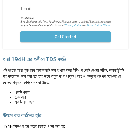
Disclaimer:
By submitting this form I authorize Fincash.com to call/SMS/email me about
its products and I accept the terms of
Privacy Policy
and
Terms & Conditions.
Get Started
ধারা 194H এর অধীনে TDS কর্তন
এই ধরনের আয় প্রাপকের অ্যাকাউন্টে জমা হওয়ার সময় টিডিএস কেটে নেওয়া উচিত, অ্যাকাউন্টটি
যার কাছে অর্থ জমা করা হবে তার নামে থাকুক বা না থাকুক। আরও, নিম্নলিখিত পদ্ধতিগুলির যে
কোনও মাধ্যমে অর্থপ্রদান করা উচিত:
একটি খসড়া
চেক করে
একটি নগদ জমা
উৎসে কর কর্তনের হার
194H টিডিএস হার নিচের হিসাবে গণনা করা হয়: