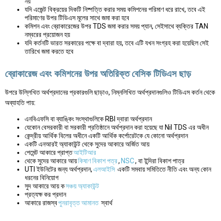
নয়
যদি এজেন্ট বিক্রয়ের দিকটি নিষ্পত্তি করার সময় কমিশনের পরিমাণ ধরে রাখে, তবে এই
পরিমাণের উপর টিডিএস মূলের সাথে জমা করা হবে
কমিশন এবং ব্রোকারেজের উপর TDS জমা করার সময় প্যান, সেইসাথে ব্যক্তির TAN
নম্বরের প্রয়োজন হয়
যদি কর্তনটি ভারত সরকারের পক্ষে বা দ্বারা হয়, তবে এটি যখন সংগ্রহ করা হয়েছিল সেই
তারিখে জমা করতে হবে
ব্রোকারেজ এবং কমিশনের উপর অতিরিক্ত বেসিক টিডিএস ছাড়
উপরে উল্লিখিত অর্থপ্রদানের প্রকারগুলি ছাড়াও, নিম্নলিখিত অর্থপ্রদানগুলিও টিডিএস কর্তন থেকে
অব্যাহতি পায়:
এনবিএফসি বা ব্যাঙ্কিং সংস্থাগুলিকে RBI দ্বারা অর্থপ্রদান
যেকোন বেসরকারী বা সরকারী প্রতিষ্ঠানে অর্থপ্রদান করা হয়েছে যা Nil TDS এর অধীন
কেন্দ্রীয় আর্থিক বিলের অধীনে একটি আর্থিক কর্পোরেটকে যে কোনো অর্থপ্রদান
একটি এনআরই অ্যাকাউন্ট থেকে সুদের আকারে অর্জিত আয়
পেমেন্ট আকারে প্রাপ্ত
আইটিআর
থেকে সুদের আকারে আয়
কিষাণ বিকাশ পত্র
,
NSC
, বা ইন্দিরা বিকাশ পাত্র
UTI ইউনিটের জন্য অর্থপ্রদান,
এলআইসি
একটি সমবায় সমিতিতে নীতি এবং অন্য কোন
ধরনের বিনিয়োগ
সুদ আকারে আয় ক
সঞ্চয় অ্যাকাউন্ট
প্রত্যক্ষ কর প্রদান
আকারে রাজস্ব
পুনরাবৃত্ত আমানত
স্বার্থ