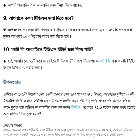
ক:
আপনি অনলাইন এবং অফলাইন মোড ট্যাক্স দিতে পারেন.
9. আপনাকে কখন টিডিএস জমা দিতে হবে?
ক:
এপ্রিল থেকে ফেব্রুয়ারী পর্যন্ত কাটা ট্যাক্স 7 মে এর মধ্যে জমা দিতে হবে। ১৫ মার্চ কর্তন করা
ট্যাক্স অবশ্যই ৩০ এপ্রিলের আগে জমা দিতে হবে।
10. আমি কি অনলাইনে টিডিএস রিটার্ন জমা দিতে পারি?
ক:
হ্যাঁ, আপনি জেনারেট করে অনলাইনে টিডিএস রিটার্ন জমা দিতে পারেন
ফর্ম 16
এবং একটি FVU
ফাইল তৈরি এবং যাচাই করা।
উপসংহার
কমিশন বা দালালি উপার্জন করা একটি গুরুতর কাজ বলে মনে হয় না। কিন্তু, সরকারের দৃষ্টিতে - এটি
194H ধারার অধীনে ফাইলিং এবং টিডিএস কাটার জন্য দায়ী। সুতরাং, পরের বার আপনি কারও
সাথে যুক্ত হয়ে কমিশন বা দালালির কাজ শুরু করুন
ভিত্তি
, আপনার TDS ফাইল করার জন্য তাদের
মনে করিয়ে দিতে ভুলবেন না!
Disclaimer:
এখানে প্রদত্ত তথ্য সঠিক কিনা তা নিশ্চিত করার জন্য সমস্ত প্রচেষ্টা করা হয়েছে। যাইহোক, তথ্যের সঠিকতা
সম্পর্কে কোন গ্যারান্টি দেওয়া হয় না। কোনো বিনিয়োগ করার আগে স্কিমের তথ্য নথির সাথে যাচাই করুন।