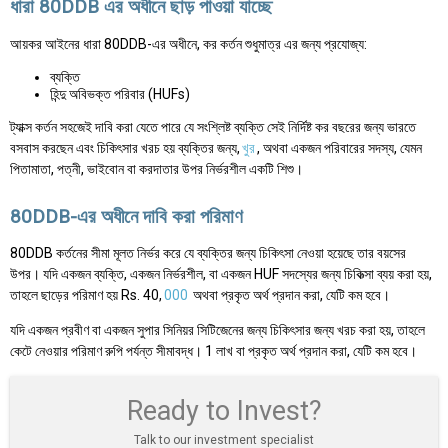
ধারা 80DDB এর অধীনে ছাড় পাওয়া যাচ্ছে
আয়কর আইনের ধারা 80DDB-এর অধীনে, কর কর্তন শুধুমাত্র এর জন্য প্রযোজ্য:
ব্যক্তি
হিন্দু অবিভক্ত পরিবার (HUFs)
ট্যাক্স কর্তন সহজেই দাবি করা যেতে পারে যে সংশ্লিষ্ট ব্যক্তি সেই নির্দিষ্ট কর বছরের জন্য ভারতে
বসবাস করছেন এবং চিকিৎসার খরচ হয় ব্যক্তির জন্য,
খুর
, অথবা একজন পরিবারের সদস্য, যেমন
পিতামাতা, পত্নী, ভাইবোন বা করদাতার উপর নির্ভরশীল একটি শিশু।
80DDB-এর অধীনে দাবি করা পরিমাণ
80DDB কর্তনের সীমা মূলত নির্ভর করে যে ব্যক্তির জন্য চিকিৎসা নেওয়া হয়েছে তার বয়সের
উপর। যদি একজন ব্যক্তি, একজন নির্ভরশীল, বা একজন HUF সদস্যের জন্য চিকিত্সা ব্যয় করা হয়,
তাহলে ছাড়ের পরিমাণ হয় Rs. 40,
000
অথবা প্রকৃত অর্থ প্রদান করা, যেটি কম হবে।
যদি একজন প্রবীণ বা একজন সুপার সিনিয়র সিটিজেনের জন্য চিকিৎসার জন্য খরচ করা হয়, তাহলে
কেটে নেওয়ার পরিমাণ রুপি পর্যন্ত সীমাবদ্ধ। 1 লাখ বা প্রকৃত অর্থ প্রদান করা, যেটি কম হবে।
Ready to Invest?
Talk to our investment specialist