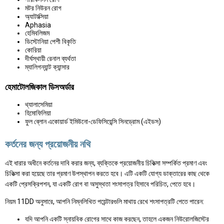
মটর নিউরন রোগ
অ্যাটাক্সিয়া
Aphasia
হেমিবলিজম
ডিস্টোনিয়া পেশী বিকৃতি
কোরিয়া
দীর্ঘস্থায়ী রেনাল ব্যর্থতা
ম্যালিগন্যান্ট ক্যান্সার
হেমাটোলজিকাল ডিসঅর্ডার
থ্যালাসেমিয়া
হিমোফিলিয়া
ফুল ব্লোন একোয়ার্ড ইমিউনো-ডেফিসিয়েন্সি সিনড্রোম (এইডস)
কর্তনের জন্য প্রয়োজনীয় নথি
এই ধারার অধীনে কর্তনের দাবি করার জন্য, ব্যক্তিকে প্রয়োজনীয় চিকিত্সা সম্পর্কিত প্রমাণ এবং
চিকিত্সা করা হয়েছে তার প্রমাণ উপস্থাপন করতে হবে। এটি একটি যোগ্য ডাক্তারের কাছ থেকে
একটি প্রেসক্রিপশন, যা একটি রোগ বা অসুস্থতা শংসাপত্র হিসাবে পরিচিত, পেতে হবে।
নিয়ম 11DD অনুসারে, আপনি নিম্নলিখিত পয়েন্টারগুলি মাথায় রেখে শংসাপত্রটি পেতে পারেন:
যদি আপনি একটি স্নায়বিক রোগের সাথে কাজ করছেন, তাহলে একজন নিউরোলজিস্টের