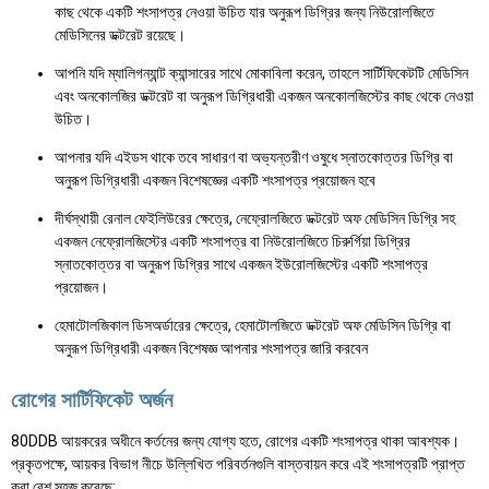
কাছ থেকে একটি শংসাপত্র নেওয়া উচিত যার অনুরূপ ডিগ্রির জন্য নিউরোলজিতে
মেডিসিনের ডক্টরেট রয়েছে।
আপনি যদি ম্যালিগন্যান্ট ক্যান্সারের সাথে মোকাবিলা করেন, তাহলে সার্টিফিকেটটি মেডিসিন
এবং অনকোলজির ডক্টরেট বা অনুরূপ ডিগ্রিধারী একজন অনকোলজিস্টের কাছ থেকে নেওয়া
উচিত।
আপনার যদি এইডস থাকে তবে সাধারণ বা অভ্যন্তরীণ ওষুধে স্নাতকোত্তর ডিগ্রি বা
অনুরূপ ডিগ্রিধারী একজন বিশেষজ্ঞের একটি শংসাপত্র প্রয়োজন হবে
দীর্ঘস্থায়ী রেনাল ফেইলিউরের ক্ষেত্রে, নেফ্রোলজিতে ডক্টরেট অফ মেডিসিন ডিগ্রি সহ
একজন নেফ্রোলজিস্টের একটি শংসাপত্র বা নিউরোলজিতে চিরুর্গিয়া ডিগ্রির
স্নাতকোত্তর বা অনুরূপ ডিগ্রির সাথে একজন ইউরোলজিস্টের একটি শংসাপত্র
প্রয়োজন।
হেমাটোলজিকাল ডিসঅর্ডারের ক্ষেত্রে, হেমাটোলজিতে ডক্টরেট অফ মেডিসিন ডিগ্রি বা
অনুরূপ ডিগ্রিধারী একজন বিশেষজ্ঞ আপনার শংসাপত্র জারি করবেন
রোগের সার্টিফিকেট অর্জন
80DDB আয়করের অধীনে কর্তনের জন্য যোগ্য হতে, রোগের একটি শংসাপত্র থাকা আবশ্যক।
প্রকৃতপক্ষে, আয়কর বিভাগ নীচে উল্লিখিত পরিবর্তনগুলি বাস্তবায়ন করে এই শংসাপত্রটি প্রাপ্ত
করা বেশ সহজ করেছে: