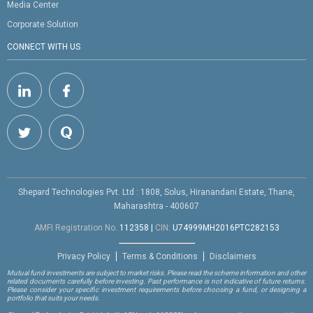
Media Center
Corporate Solution
CONNECT WITH US
Shepard Technologies Pvt. Ltd : 1808, Solus, Hiranandani Estate, Thane,
Maharashtra - 400607
AMFI Registration No.
112358
|
CIN:
U74999MH2016PTC282153
Privacy Policy
Terms & Conditions
Disclaimers
Mutual fund investments are subject to market risks. Please read the scheme information and other
related documents carefully before investing. Past performance is not indicative of future returns.
Please consider your specific investment requirements before choosing a fund, or designing a
portfolio that suits your needs.