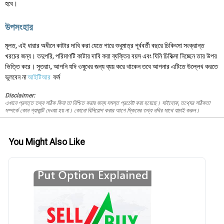
হবে।
উপসংহার
মূলত, এই ধারার অধীনে কাটার দাবি করা যেতে পারে শুধুমাত্র পূর্ববর্তী বছরে চিকিৎসা সংক্রান্ত
খরচের জন্য। তদুপরি, পরিমাণটি কাটার দাবি করা ব্যক্তির বয়স এবং যিনি চিকিত্সা নিচ্ছেন তার উপর
ভিত্তি করে। সুতরাং, আপনি যদি ওষুধের জন্য ব্যয় করে থাকেন তবে আপনার এটিতে উল্লেখ করতে
ভুলবেন না
আইটিআর
ফর্ম
Disclaimer:
এখানে প্রদত্ত তথ্য সঠিক কিনা তা নিশ্চিত করার জন্য সমস্ত প্রচেষ্টা করা হয়েছে। যাইহোক, তথ্যের সঠিকতা
সম্পর্কে কোন গ্যারান্টি দেওয়া হয় না। কোনো বিনিয়োগ করার আগে স্কিমের তথ্য নথির সাথে যাচাই করুন।
You Might Also Like