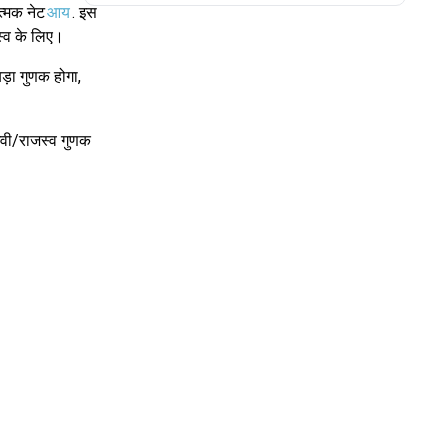
त्मक नेट
आय
. इस
्व के लिए।
़ा गुणक होगा,
ईवी/राजस्व गुणक