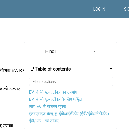
LOG IN
SI
Hindi
📑 Table of contents
ै। निवेशक EV/R का
ुणक को अक्सर
EV से रेवेन्यू मल्टीपल का उपयोग
EV से रेवेन्यू मल्टीपल के लिए फॉर्मूला
लाभ EV से राजस्व गुणक
एंटरप्राइज वैल्यू-टू-ईबीआईटीडीए (ईवी/ईबीआईटीडीए) और एंटरप्राइज वैल्यू-टू-राजस्व (ईवी/आर) गुणकों के बीच अंतर
ईवी/आर . की सीमाएं
दि उसका