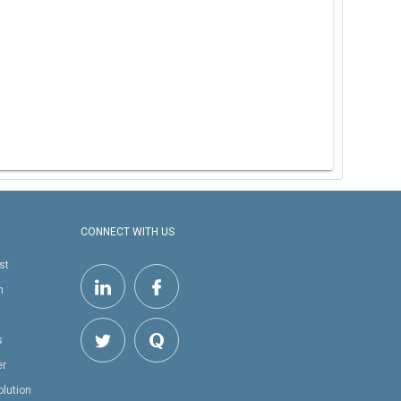
CONNECT WITH US
st
h
s
er
olution