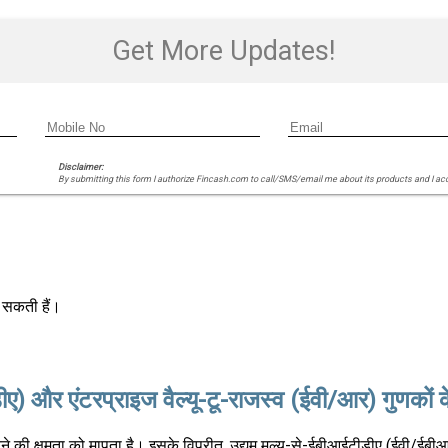
Get More Updates!
Disclaimer:
By submitting this form I authorize Fincash.com to call/SMS/email me about its products and I ac
 सकती हैं।
ए) और एंटरप्राइज वैल्यू-टू-राजस्व (ईवी/आर) गुणकों 
रने की क्षमता को मापता है। इसके विपरीत, उद्यम मूल्य-से-ईबीआईटीडीए (ईवी/ईब