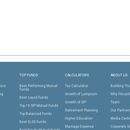
TOP FUNDS
CALCULATORS
ABOUT US
sics
Best Performing Mutual
Tax Calculator
Building Tru
Funds
ing
Growth of Lumpsum
Why Fincas
Best Liquid Funds
Growth of SIP
Team
Top 10 SIP Mutual Funds
Retirement Planning
Our Partner
Top Balanced Funds
Higher Education
Media Cent
Best ELSS Funds
Marriage Expense
Corporate S
Best Equity Mutual Funds