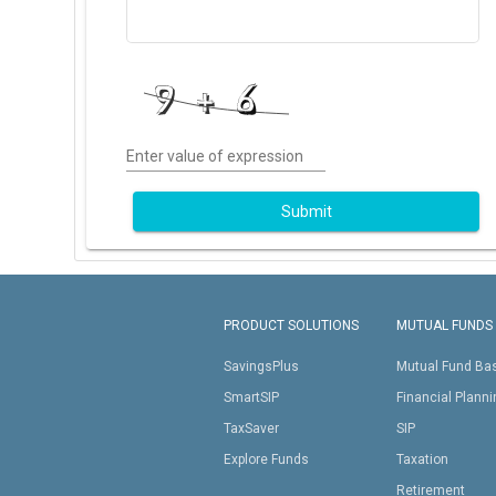
Enter value of expression
Submit
PRODUCT SOLUTIONS
MUTUAL FUNDS
SavingsPlus
Mutual Fund Ba
SmartSIP
Financial Plann
TaxSaver
SIP
Explore Funds
Taxation
Retirement