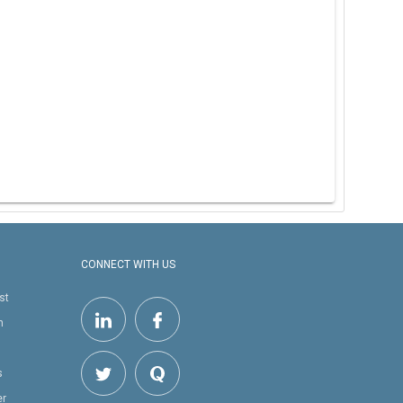
CONNECT WITH US
st
h
s
er