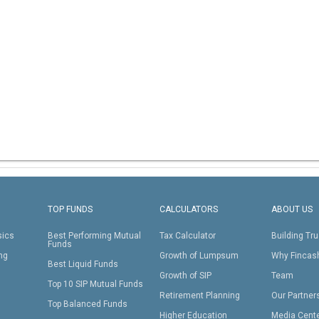
TOP FUNDS
CALCULATORS
ABOUT US
sics
Best Performing Mutual
Tax Calculator
Building Tru
Funds
ing
Growth of Lumpsum
Why Fincas
Best Liquid Funds
Growth of SIP
Team
Top 10 SIP Mutual Funds
Retirement Planning
Our Partner
Top Balanced Funds
Higher Education
Media Cent