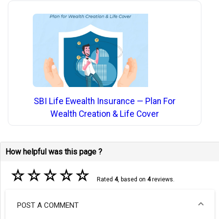
SBI Life Ewealth Insurance — Plan For
Wealth Creation & Life Cover
How helpful was this page ?
☆
☆
☆
☆
☆
Rated
4
, based on
4
reviews.
POST A COMMENT