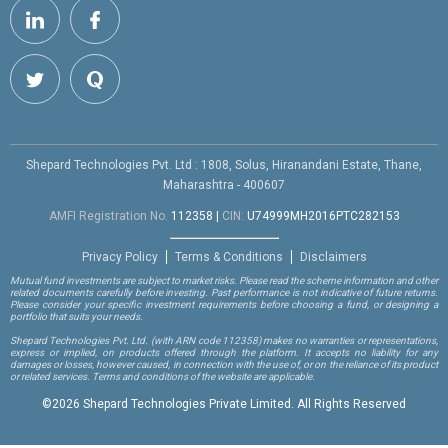
Shepard Technologies Pvt. Ltd : 1808, Solus, Hiranandani Estate, Thane,
Maharashtra - 400607
AMFI Registration No.
112358
|
CIN:
U74999MH2016PTC282153
Privacy Policy
Terms & Conditions
Disclaimers
Mutual fund investments are subject to market risks. Please read the scheme information and other
related documents carefully before investing. Past performance is not indicative of future returns.
Please consider your specific investment requirements before choosing a fund, or designing a
portfolio that suits your needs.
Shepard Technologies Pvt. Ltd.
(with ARN code 112358)
makes no warranties or representations,
express or implied, on products offered through the platform. It accepts no liability for any
damages or losses, however caused, in connection with the use of, or on the reliance of its product
or related services. Terms and conditions of the website are applicable.
©
2026 Shepard Technologies Private Limited. All Rights Reserved