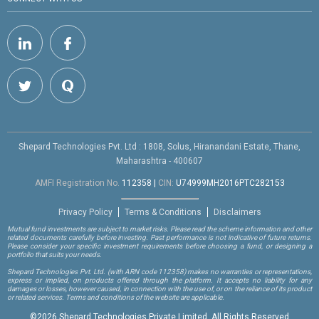
Shepard Technologies Pvt. Ltd : 1808, Solus, Hiranandani Estate, Thane,
Maharashtra - 400607
AMFI Registration No.
112358
|
CIN:
U74999MH2016PTC282153
Privacy Policy
Terms & Conditions
Disclaimers
Mutual fund investments are subject to market risks. Please read the scheme information and other
related documents carefully before investing. Past performance is not indicative of future returns.
Please consider your specific investment requirements before choosing a fund, or designing a
portfolio that suits your needs.
Shepard Technologies Pvt. Ltd.
(with ARN code 112358)
makes no warranties or representations,
express or implied, on products offered through the platform. It accepts no liability for any
damages or losses, however caused, in connection with the use of, or on the reliance of its product
or related services. Terms and conditions of the website are applicable.
©
2026 Shepard Technologies Private Limited. All Rights Reserved