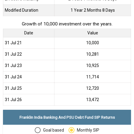
Modified Duration
1 Year 2 Months 8 Days
Growth of 10,000 investment over the years.
Date
Value
31 Jul 21
₹10,000
31 Jul 22
₹10,281
31 Jul 23
₹10,925
31 Jul 24
₹11,714
31 Jul 25
₹12,720
31 Jul 26
₹13,472
Franklin India Banking And PSU Debt Fund SIP Returns
Goal based
Monthly SIP