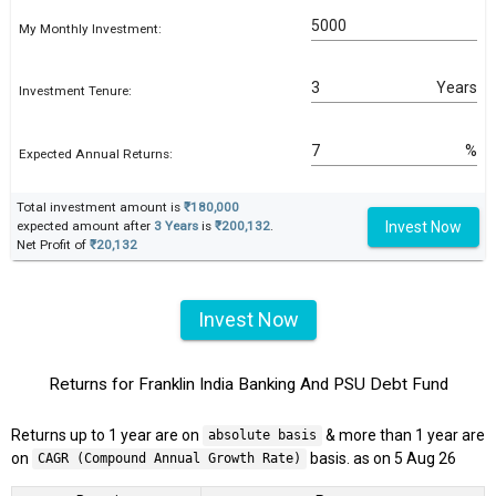
My Monthly Investment:
Years
Investment Tenure:
%
Expected Annual Returns:
Total investment amount is
₹180,000
Invest Now
expected amount after
3 Years
is
₹200,132
.
Net Profit of
₹20,132
Invest Now
Returns for Franklin India Banking And PSU Debt Fund
Returns up to 1 year are on
& more than 1 year are
absolute basis
on
basis. as on 5 Aug 26
CAGR (Compound Annual Growth Rate)