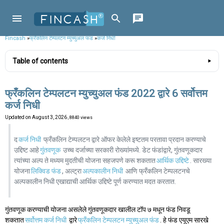
Fincash
»
फ्रँकलिन टेम्पलटन म्युच्युअल फंड
»
कर्ज निधी
Table of contents
फ्रँकलिन टेम्पलटन म्युच्युअल फंड 2022 द्वारे 6 सर्वोत्तम
कर्ज निधी
Updated on
August 3, 2026
, 8840 views
द
कर्ज निधी
फ्रँकलिन टेम्पलटन द्वारे ऑफर केलेले इष्टतम परतावा प्रदान करण्याचे
उद्दिष्ट आहे
गुंतवणूक
उच्च दर्जाच्या सरकारी रोख्यांमध्ये. डेट फंडांद्वारे, गुंतवणूकदार
त्यांच्या अल्प ते मध्यम मुदतीची योजना सहजपणे करू शकतात
आर्थिक उद्दिष्टे
. सारख्या
योजना
लिक्विड फंड
, अल्ट्रा
अल्पकालीन निधी
आणि फ्रँकलिन टेम्पलटनचे
अल्पकालीन निधी एखाद्याची आर्थिक उद्दिष्टे पूर्ण करण्यात मदत करतात.
गुंतवणूक करण्याची योजना असलेले गुंतवणूकदार खालील टॉप ७ मधून फंड निवडू
शकतात
सर्वोत्तम कर्ज निधी
द्वारे
फ्रँकलिन टेम्पलटन म्युच्युअल फंड
. हे फंड एयूएम सारखे