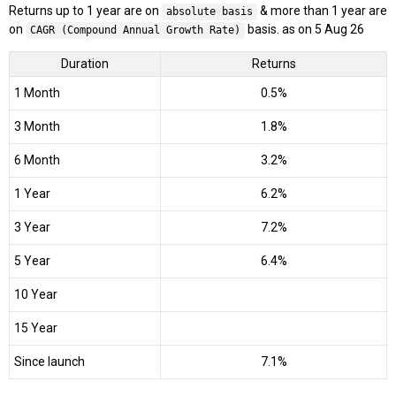
Returns up to 1 year are on
& more than 1 year are
absolute basis
on
basis. as on 5 Aug 26
CAGR (Compound Annual Growth Rate)
Duration
Returns
1 Month
0.5%
3 Month
1.8%
6 Month
3.2%
1 Year
6.2%
3 Year
7.2%
5 Year
6.4%
10 Year
15 Year
Since launch
7.1%