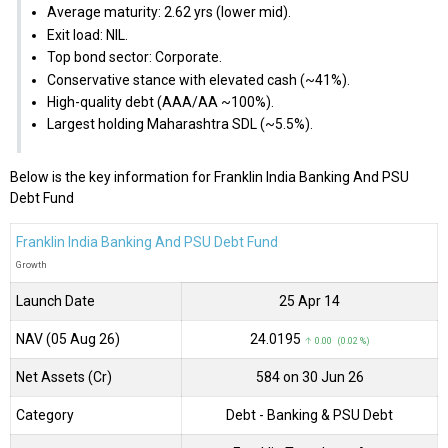
Average maturity: 2.62 yrs (lower mid).
Exit load: NIL.
Top bond sector: Corporate.
Conservative stance with elevated cash (~41%).
High-quality debt (AAA/AA ~100%).
Largest holding Maharashtra SDL (~5.5%).
Below is the key information for Franklin India Banking And PSU
Debt Fund
Franklin India Banking And PSU Debt Fund
Growth
Launch Date
25 Apr 14
NAV (05 Aug 26)
₹24.0195
↑ 0.00 (0.02 %)
Net Assets (Cr)
₹584 on 30 Jun 26
Category
Debt
- Banking & PSU Debt