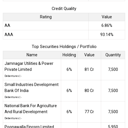
Credit Quality
Rating
Value
AA
6.86%
AAA
93.14%
Top Securities Holdings / Portfolio
Name
Holding
Value
Quantity
Jamnagar Utilities & Power
Private Limited
6%
₹81 Cr
7,500
Debentures
|
-
Small Industries Development
Bank Of India
6%
₹80 Cr
7,500
Debentures
|
-
National Bank For Agriculture
And Rural Development
6%
₹77 Cr
7,500
Debentures
|
-
Poonawalla Fincorp Limited
5,950