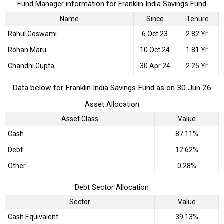
Fund Manager information for Franklin India Savings Fund
Name
Since
Tenure
Rahul Goswami
6 Oct 23
2.82 Yr.
Rohan Maru
10 Oct 24
1.81 Yr.
Chandni Gupta
30 Apr 24
2.25 Yr.
Data below for Franklin India Savings Fund as on 30 Jun 26
Asset Allocation
Asset Class
Value
Cash
87.11%
Debt
12.62%
Other
0.28%
Debt Sector Allocation
Sector
Value
Cash Equivalent
39.13%