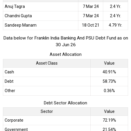
Anuj Tagra
7 Mar 24
2.4 Yr.
Chandni Gupta
7 Mar 24
2.4 Yr.
Sandeep Manam
18 Oct 21
4.79 Yr.
Data below for Franklin India Banking And PSU Debt Fund as on
30 Jun 26
Asset Allocation
Asset Class
Value
Cash
40.91%
Debt
58.73%
Other
0.36%
Debt Sector Allocation
Sector
Value
Corporate
72.19%
Government
21.54%