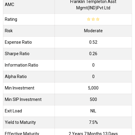
Franklin Templeton Asst
AMC
Mgmt(IND)Pvt Ltd
Rating
☆
☆
☆
Risk
Moderate
Expense Ratio
0.52
Sharpe Ratio
0.26
Information Ratio
0
Alpha Ratio
0
Min Investment
5,000
Min SIP Investment
500
Exit Load
NIL
Yield to Maturity
7.5%
Effective Maturity
2 Years 7 Months 13 Days