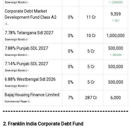
Sovereign Bonds
|
-
↑ 2,500,000
Corporate Debt Market
9,359
Development Fund Class A2
0%
₹11 Cr
↑ 367
-
|
-
7.78% Telangana Sdl 2027
0%
₹10 Cr
1,000,000
Sovereign Bonds
|
-
7.88% Punjab SDL 2027
500,000
0%
₹5 Cr
Sovereign Bonds
|
-
↑ 500,000
7.14% Punjab SDL 2027
0%
₹5 Cr
500,000
Sovereign Bonds
|
-
6.88% Westbengal Sdl 2026
0%
₹5 Cr
500,000
Sovereign Bonds
|
-
Bajaj Housing Finance Limited
7%
₹287 Cr
6,000
Commercial Paper
|
-
2. Franklin India Corporate Debt Fund