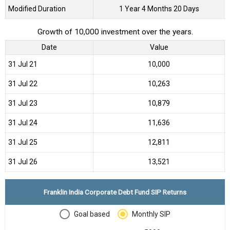
Modified Duration
1 Year 4 Months 20 Days
Growth of 10,000 investment over the years.
Date
Value
31 Jul 21
₹10,000
31 Jul 22
₹10,263
31 Jul 23
₹10,879
31 Jul 24
₹11,636
31 Jul 25
₹12,811
31 Jul 26
₹13,521
Franklin India Corporate Debt Fund SIP Returns
Goal based
Monthly SIP