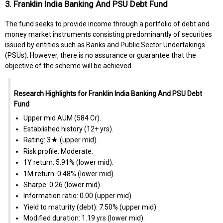
3. Franklin India Banking And PSU Debt Fund
The fund seeks to provide income through a portfolio of debt and
money market instruments consisting predominantly of securities
issued by entities such as Banks and Public Sector Undertakings
(PSUs). However, there is no assurance or guarantee that the
objective of the scheme will be achieved.
Research Highlights for Franklin India Banking And PSU Debt
Fund
Upper mid AUM (₹584 Cr).
Established history (12+ yrs).
Rating: 3★ (upper mid).
Risk profile: Moderate.
1Y return: 5.91% (lower mid).
1M return: 0.48% (lower mid).
Sharpe: 0.26 (lower mid).
Information ratio: 0.00 (upper mid).
Yield to maturity (debt): 7.50% (upper mid).
Modified duration: 1.19 yrs (lower mid).