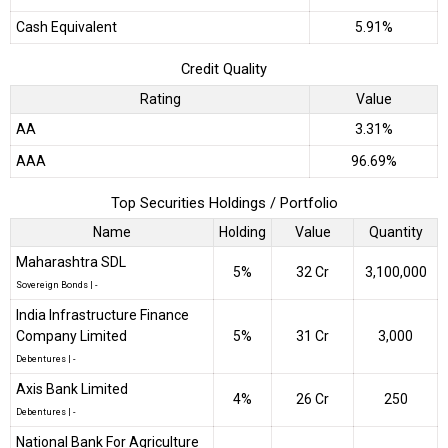
Cash Equivalent
5.91%
Credit Quality
Rating
Value
AA
3.31%
AAA
96.69%
Top Securities Holdings / Portfolio
Name
Holding
Value
Quantity
Maharashtra SDL
5%
₹32 Cr
3,100,000
Sovereign Bonds
|
-
India Infrastructure Finance
Company Limited
5%
₹31 Cr
3,000
Debentures
|
-
Axis Bank Limited
4%
₹26 Cr
250
Debentures
|
-
National Bank For Agriculture