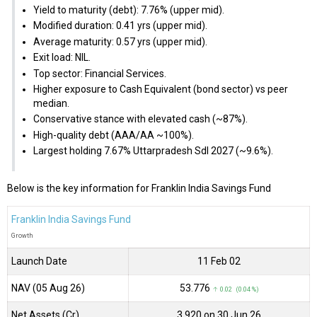
Yield to maturity (debt): 7.76% (upper mid).
Modified duration: 0.41 yrs (upper mid).
Average maturity: 0.57 yrs (upper mid).
Exit load: NIL.
Top sector: Financial Services.
Higher exposure to Cash Equivalent (bond sector) vs peer
median.
Conservative stance with elevated cash (~87%).
High-quality debt (AAA/AA ~100%).
Largest holding 7.67% Uttarpradesh Sdl 2027 (~9.6%).
Below is the key information for Franklin India Savings Fund
Franklin India Savings Fund
Growth
Launch Date
11 Feb 02
NAV (05 Aug 26)
₹53.776
↑ 0.02 (0.04 %)
Net Assets (Cr)
₹3,920 on 30 Jun 26