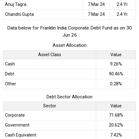
Anuj Tagra
7 Mar 24
2.4 Yr.
Chandni Gupta
7 Mar 24
2.4 Yr.
Data below for Franklin India Corporate Debt Fund as on 30
Jun 26
Asset Allocation
Asset Class
Value
Cash
9.26%
Debt
90.46%
Other
0.28%
Debt Sector Allocation
Sector
Value
Corporate
71.68%
Government
20.62%
Cash Equivalent
7.42%