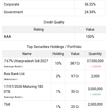
Corporate
36.25%
Government
24.34%
Credit Quality
Rating
Value
AAA
100%
Top Securities Holdings / Portfolio
Name
Holding
Value
Quantity
7.67% Uttarpradesh Sdl 2027
37,500,000
10%
₹387 Cr
Sovereign Bonds
|
-
↓ -2,500,000
Axis Bank Ltd.
2%
₹97 Cr
2,000
Debentures
|
-
17/07/2026 Maturing 182
3,500,000
DTB
1%
₹35 Cr
↑ 3,500,000
Sovereign Bonds
|
-
Tbill
2,500,000
1%
₹25 Cr