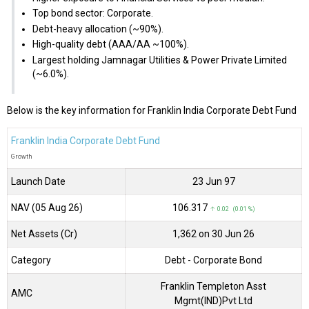
Top bond sector: Corporate.
Debt-heavy allocation (~90%).
High-quality debt (AAA/AA ~100%).
Largest holding Jamnagar Utilities & Power Private Limited
(~6.0%).
Below is the key information for Franklin India Corporate Debt Fund
Franklin India Corporate Debt Fund
Growth
Launch Date
23 Jun 97
NAV (05 Aug 26)
₹106.317
↑ 0.02 (0.01 %)
Net Assets (Cr)
₹1,362 on 30 Jun 26
Category
Debt
- Corporate Bond
Franklin Templeton Asst
AMC
Mgmt(IND)Pvt Ltd