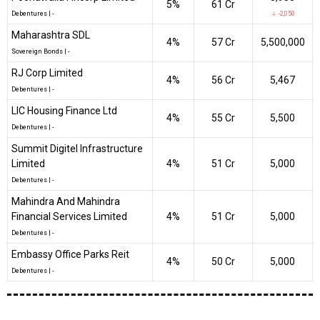
5%
₹61 Cr
Debentures
|
-
↓ -2,050
Maharashtra SDL
4%
₹57 Cr
5,500,000
Sovereign Bonds
|
-
RJ Corp Limited
4%
₹56 Cr
5,467
Debentures
|
-
LIC Housing Finance Ltd
4%
₹55 Cr
5,500
Debentures
|
-
Summit Digitel Infrastructure
Limited
4%
₹51 Cr
5,000
Debentures
|
-
Mahindra And Mahindra
Financial Services Limited
4%
₹51 Cr
5,000
Debentures
|
-
Embassy Office Parks Reit
4%
₹50 Cr
5,000
Debentures
|
-