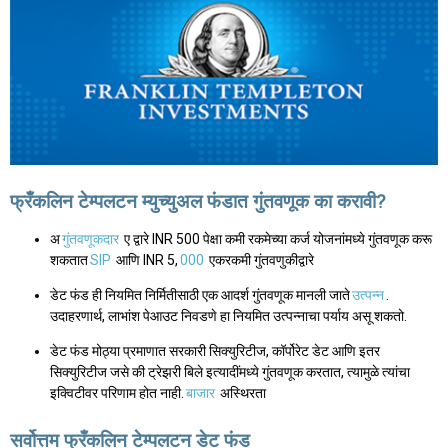
फ्रँकलिन टेम्पलटन म्युच्युअल फंडात गुंतवणूक का करावी?
अ
गुंतवणूकदार
ए द्वारे INR 500 पेक्षा कमी रकमेच्या कर्ज योजनांमध्ये गुंतवणूक करू
शकतात
SIP
आणि INR 5,
000
एकरकमी गुंतवणुकीद्वारे
डेट फंड ही नियमित निर्मितीसाठी एक आदर्श गुंतवणूक मानली जाते
उत्पन्न
.
उदाहरणार्थ, लाभांश पेआउट निवडणे हा नियमित उत्पन्नाचा पर्याय असू शकतो.
डेट फंड मोठ्या प्रमाणात सरकारी सिक्युरिटीज, कॉर्पोरेट डेट आणि इतर
सिक्युरिटीज जसे की ट्रेझरी बिले इत्यादींमध्ये गुंतवणूक करतात, त्यामुळे त्यांचा
इक्विटीवर परिणाम होत नाही.
बाजार
अस्थिरता
सर्वोत्तम फ्रँकलिन टेम्पलटन डेट फंड