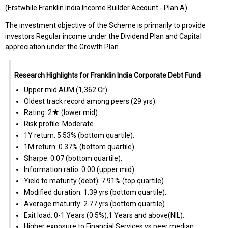
(Erstwhile Franklin India Income Builder Account - Plan A)
The investment objective of the Scheme is primarily to provide
investors Regular income under the Dividend Plan and Capital
appreciation under the Growth Plan.
Research Highlights for Franklin India Corporate Debt Fund
Upper mid AUM (₹1,362 Cr).
Oldest track record among peers (29 yrs).
Rating: 2★ (lower mid).
Risk profile: Moderate.
1Y return: 5.53% (bottom quartile).
1M return: 0.37% (bottom quartile).
Sharpe: 0.07 (bottom quartile).
Information ratio: 0.00 (upper mid).
Yield to maturity (debt): 7.91% (top quartile).
Modified duration: 1.39 yrs (bottom quartile).
Average maturity: 2.77 yrs (bottom quartile).
Exit load: 0-1 Years (0.5%),1 Years and above(NIL).
Higher exposure to Financial Services vs peer median.