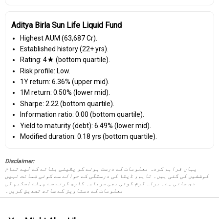
Aditya Birla Sun Life Liquid Fund
Highest AUM (₹63,687 Cr).
Established history (22+ yrs).
Rating: 4★ (bottom quartile).
Risk profile: Low.
1Y return: 6.36% (upper mid).
1M return: 0.50% (lower mid).
Sharpe: 2.22 (bottom quartile).
Information ratio: 0.00 (bottom quartile).
Yield to maturity (debt): 6.49% (lower mid).
Modified duration: 0.18 yrs (bottom quartile).
Disclaimer:
یہاں فراہم کردہ معلومات کے درست ہونے کو یقینی بنانے کے لیے تمام
کوششیں کی گئی ہیں۔ تاہم، ڈیٹا کی درستگی کے حوالے سے کوئی ضمانت نہیں
دی جاتی ہے۔ براہ کرم کوئی بھی سرمایہ کاری کرنے سے پہلے اسکیم کی
معلومات کے دستاویز کے ساتھ تصدیق کریں۔