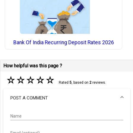
Bank Of India Recurring Deposit Rates 2026
How helpful was this page ?
☆
☆
☆
☆
☆
Rated
5
, based on
2
reviews.
POST A COMMENT
Name
Email (optional)