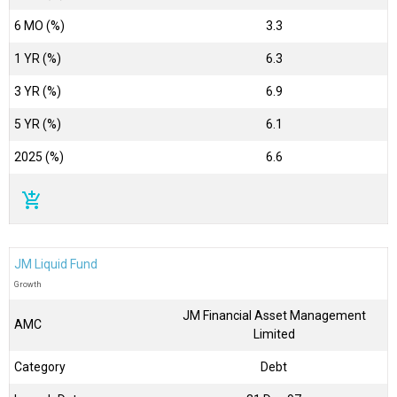
6 MO (%)
3.3
1 YR (%)
6.3
3 YR (%)
6.9
5 YR (%)
6.1
2025 (%)
6.6
add_shopping_cart
JM Liquid Fund
Growth
JM Financial Asset Management
AMC
Limited
Category
Debt