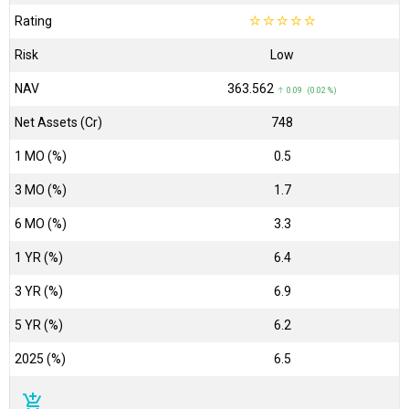
Rating
☆
☆
☆
☆
☆
Risk
Low
NAV
₹363.562
↑ 0.09 (0.02 %)
Net Assets (Cr)
₹748
1 MO (%)
0.5
3 MO (%)
1.7
6 MO (%)
3.3
1 YR (%)
6.4
3 YR (%)
6.9
5 YR (%)
6.2
2025 (%)
6.5
add_shopping_cart