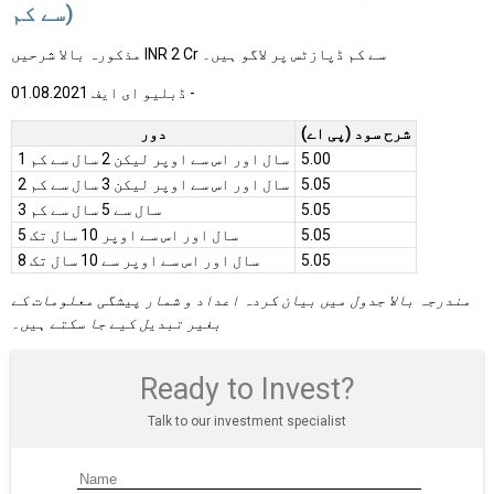
سے کم)
مذکورہ بالا شرحیں INR 2 Cr سے کم ڈپازٹس پر لاگو ہیں۔
ڈبلیو ای ایف 01.08.2021 -
شرح سود (پی اے)
دور
5.00
1 سال اور اس سے اوپر لیکن 2 سال سے کم
5.05
2 سال اور اس سے اوپر لیکن 3 سال سے کم
5.05
3 سال سے 5 سال سے کم
5.05
5 سال اور اس سے اوپر 10 سال تک
5.05
8 سال اور اس سے اوپر سے 10 سال تک
مندرجہ بالا جدول میں بیان کردہ اعداد و شمار پیشگی معلومات کے
بغیر تبدیل کیے جا سکتے ہیں۔
Ready to Invest?
Talk to our investment specialist