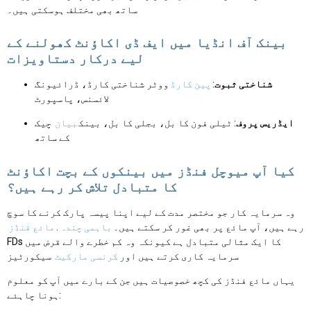
ساتھ بھی مختلف ہوسکتی ہیں۔
بینک آف انڈیا میں ایف ڈی اکاؤنٹ کھولنے کے
لیے درکار دستاویزات
شناختی ثبوت
:
پین کارڈ
ووٹر شناختی کارڈ، ڈرائیونگ
لائسنس، پاسپورٹ
ایڈریس پروف
: ٹیلی فون کا بل، بجلی کا بل، بینک
بیان
چیک
کے ساتھ
کیا آپ میوچل فنڈز میں بینکوں کے بچت اکاؤنٹ
کا متبادل تلاش کر رہے ہیں؟
وہ سرمایہ کار جو مختصر مدت کے لیے اپنا پیسہ پارک کرنے کا سوچ
رہے ہیں، آپ مائع پر بھی غور کر سکتے ہیں۔
باہمی چندہ
.
مائع فنڈز
FDs کا ایک مثالی متبادل ہے کیونکہ وہ کم خطرے والے قرض میں
سرمایہ کاری کرتے ہیں اور
کرنسی مارکیٹ
سیکورٹیز
یہاں مائع فنڈز کی کچھ خصوصیات ہیں جن کے بارے میں آپ کو معلوم
ہونا چاہئے: