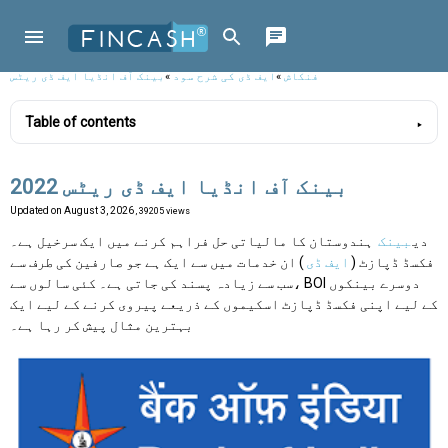
فنکاش
»
ایف ڈی کی شرح سود
»
بینک آف انڈیا ایف ڈی ریٹس
Table of contents
بینک آف انڈیا ایف ڈی ریٹس 2022
Updated on
August 3, 2026
, 39205 views
دی
بینک
ہندوستان کا مالیاتی حل فراہم کرنے میں ایک سرخیل ہے۔
فکسڈ ڈپازٹ (
ایف ڈی
) ان خدمات میں سے ایک ہے جو صارفین کی طرف سے
سب سے زیادہ پسند کی جاتی ہے۔ کئی سالوں سے، BOI دوسرے بینکوں
کے لیے اپنی فکسڈ ڈپازٹ اسکیموں کے ذریعے پیروی کرنے کے لیے ایک
بہترین مثال پیش کر رہا ہے۔