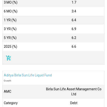
3 MO (%)
1.7
6 MO (%)
3.4
1 YR (%)
6.4
3 YR (%)
6.9
5 YR (%)
6.2
2025 (%)
6.6
add_shopping_cart
Aditya Birla Sun Life Liquid Fund
Growth
Birla Sun Life Asset Management Co
AMC
Ltd
Category
Debt