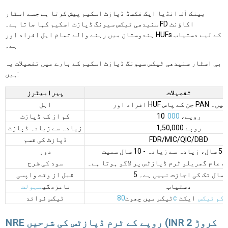
بینک آف انڈیا ایک فکسڈ ڈپازٹ اسکیم پیش کرتا ہے جسے اسٹار
سنیدھی ٹیکس سیونگ ڈپازٹ اسکیم کہا جاتا ہے۔ FD اکاؤنٹ
ہندوستان میں رہنے والے تمام اہل افراد اور HUFs کے لیے دستیاب
ہے۔
بی اسٹار سنیدھی ٹیکس سیونگ ڈپازٹ اسکیم کے بارے میں تفصیلات یہ
ہیں:
تفصیلات
پیرامیٹرز
 پاس PAN نمبر ہیں۔
اہل
10 روپے،
000
کم از کم ڈپازٹ
1,50,000 روپے
زیادہ سے زیادہ ڈپازٹ
FDR/MIC/QIC/DBD
ڈپازٹ کی قسم
ال سمیت
دور
ے عام گھریلو ٹرم ڈپازٹس پر لاگو ہوتا ہے۔
سود کی شرح
5 سال تک کی اجازت نہیں ہے۔
قبل از وقت واپسی
دستیاب
نامزدگی
سہولت
کم ٹیکس
ایکٹ
80c
ٹیکس میں چھوٹ
ٹیکس فوائد
NRE روپے کے ٹرم ڈپازٹس کی شرحیں (INR 2 کروڑ