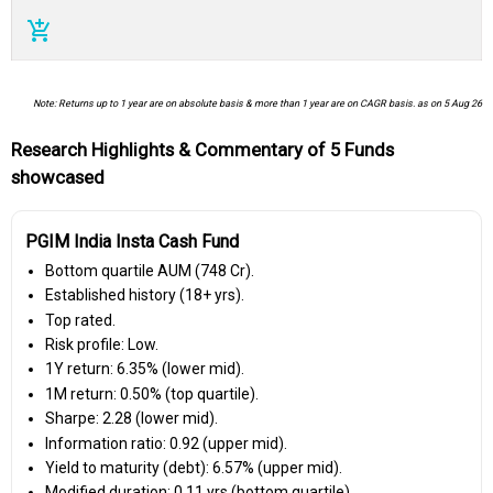
add_shopping_cart
Note: Returns up to 1 year are on absolute basis & more than 1 year are on CAGR basis. as on 5 Aug 26
Research Highlights & Commentary of 5 Funds
showcased
PGIM India Insta Cash Fund
Bottom quartile AUM (₹748 Cr).
Established history (18+ yrs).
Top rated.
Risk profile: Low.
1Y return: 6.35% (lower mid).
1M return: 0.50% (top quartile).
Sharpe: 2.28 (lower mid).
Information ratio: 0.92 (upper mid).
Yield to maturity (debt): 6.57% (upper mid).
Modified duration: 0.11 yrs (bottom quartile).