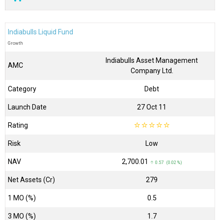
Indiabulls Liquid Fund
Growth
Indiabulls Asset Management
AMC
Company Ltd.
Category
Debt
Launch Date
27 Oct 11
Rating
☆
☆
☆
☆
☆
Risk
Low
NAV
₹2,700.01
↑ 0.57 (0.02 %)
Net Assets (Cr)
₹279
1 MO (%)
0.5
3 MO (%)
1.7