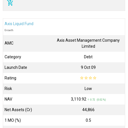
add_shopping_cart
Axis Liquid Fund
Growth
Axis Asset Management Company
AMC
Limited
Category
Debt
Launch Date
9 Oct 09
Rating
☆
☆
☆
☆
Risk
Low
NAV
₹3,110.92
↑ 0.72 (0.02 %)
Net Assets (Cr)
₹44,866
1 MO (%)
0.5