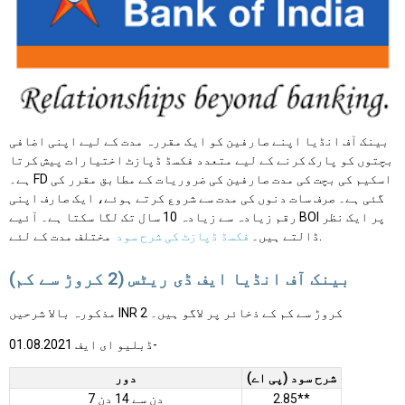
بینک آف انڈیا اپنے صارفین کو ایک مقررہ مدت کے لیے اپنی اضافی
بچتوں کو پارک کرنے کے لیے متعدد فکسڈ ڈپازٹ اختیارات پیش کرتا
ہے۔ FD اسکیم کی بچت کی مدت صارفین کی ضروریات کے مطابق مقرر کی
گئی ہے۔ صرف سات دنوں کی مدت سے شروع کرتے ہوئے، ایک صارف اپنی
رقم زیادہ سے زیادہ 10 سال تک لگا سکتا ہے۔ آئیے BOI پر ایک نظر
مختلف مدت کے لئے.
ڈالتے ہیں۔
فکسڈ ڈپازٹ کی شرح سود
بینک آف انڈیا ایف ڈی ریٹس (2 کروڑ سے کم)
مذکورہ بالا شرحیں INR 2 کروڑ سے کم کے ذخائر پر لاگو ہیں۔
ڈبلیو ای ایف 01.08.2021-
شرح سود (پی اے)
دور
2.85**
7 دن سے 14 دن