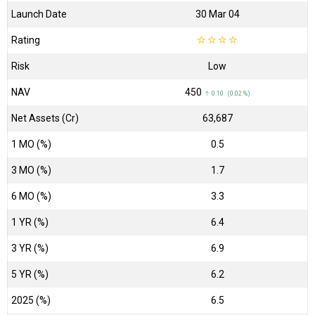
Launch Date
30 Mar 04
Rating
☆
☆
☆
☆
Risk
Low
NAV
₹450
↑ 0.10 (0.02 %)
Net Assets (Cr)
₹63,687
1 MO (%)
0.5
3 MO (%)
1.7
6 MO (%)
3.3
1 YR (%)
6.4
3 YR (%)
6.9
5 YR (%)
6.2
2025 (%)
6.5