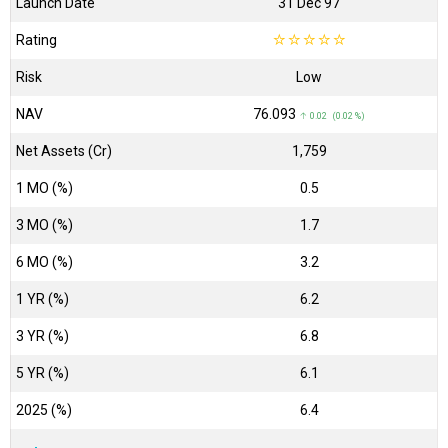
Launch Date
31 Dec 97
Rating
☆
☆
☆
☆
☆
Risk
Low
NAV
₹76.093
↑ 0.02 (0.02 %)
Net Assets (Cr)
₹1,759
1 MO (%)
0.5
3 MO (%)
1.7
6 MO (%)
3.2
1 YR (%)
6.2
3 YR (%)
6.8
5 YR (%)
6.1
2025 (%)
6.4