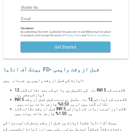
Disclaimer:
By submitting this form I authorize Fincash.com to call/SMS/email me about
its products and I accept the terms of
Privacy Policy
and
Terms & Conditions.
Get Started
بینک آف انڈیا FD- قبل از وقت واپسی
ڈپازٹ کی قبل از وقت واپسی پر جرمانہ ہیں-
12 ماہ کی تکمیل پر یا اس کے بعد نکالے گئے INR 5 لاکھ سے کم
ڈپازٹس صفر ہے۔
INR 5 لاکھ سے کم ڈپازٹس 12 ماہ مکمل ہونے سے قبل قبل از وقت
نکالے گئے ہیں ان پر 0.50% چارجز عائد ہوتے ہیں۔
قبل از وقت نکالے گئے INR 5 لاکھ اور اس سے زیادہ کے ڈپازٹس
پر 1.00% چارجز عائد ہوتے ہیں
بینک آف انڈیا فکسڈ ڈپازٹ پر قبل از وقت بندش کے لیے سزا کی
دفعات وقتاً فوقتاً تبدیل ہوتی رہتی ہیں اور ڈپازٹ اسکیموں کے