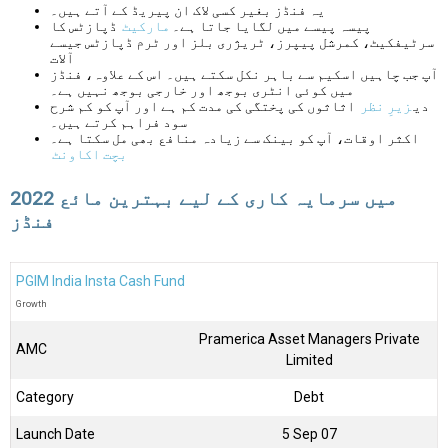
یہ فنڈز بغیر کسی لاک ان پیریڈ کے آتے ہیں۔
پیسہ پیسے میں لگایا جاتا ہے۔
مارکیٹ
ڈپازٹس کا
سرٹیفکیٹ، کمرشل پیپرز، ٹریژری بلز اور ٹرم ڈپازٹس جیسے
آلات
آپ جب چاہیں اسکیم سے باہر نکل سکتے ہیں۔ اس کے علاوہ، فنڈز
میں کوئی انٹری بوجھ اور خارجی بوجھ نہیں ہے۔
دی
زیرِ نظر
اثاثوں کی پختگی کی مدت کم ہے اور آپ کو کم شرح
سود فراہم کرتے ہیں۔
اکثر اوقات، آپ کو بینک سے زیادہ منافع بھی مل سکتا ہے۔
بچت اکاونٹ
2022 میں سرمایہ کاری کے لیے بہترین مائع
فنڈز
PGIM India Insta Cash Fund
Growth
Pramerica Asset Managers Private
AMC
Limited
Category
Debt
Launch Date
5 Sep 07