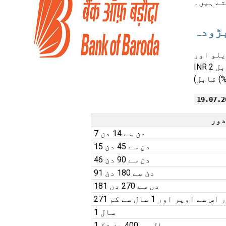
تے ہیں۔
زٹس کے لیے BOB FD کی شرحیں درج ذیل ہیں، جو کہ
INR 2 کروڑ سے کم کے ڈپازٹس پر لاگو ہیں، سالانہ، (تازہ اور تجدید) (قابل
دور
7 دن سے 14 دن
15 دن سے 45 دن
46 دن سے 90 دن
91 دن سے 180 دن
181 دن سے 270 دن
ر اس سے اوپر اور 1 سال سے کم
1 سال
1 سال سے 400 دن تک