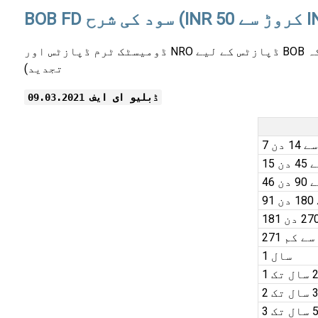
ڈومیسٹک ٹرم ڈپازٹس اور NRO ڈپازٹس کے لیے BOB کی شرح سود درج ذیل ہے، جو کہ INR 50 کروڑ سے INR 100 کروڑ کے درمیان ڈپازٹس پر لاگو ہوتی ہے (تازہ اور
تجدید)
ڈبلیو ای ایف 09.03.2021
 14 دن
4 دن
9 دن
ن
1 سال