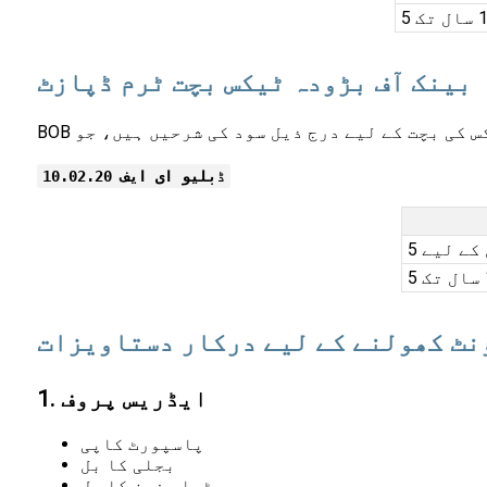
بینک آف بڑودہ ٹیکس بچت ٹرم ڈپازٹ
ڈبلیو ای ایف 10.02.20
ل کے لیے
نٹ کھولنے کے لیے درکار دستاویزات
1. ایڈریس پروف
پاسپورٹ کاپی
بجلی کا بل
ٹیلی فون کا بل