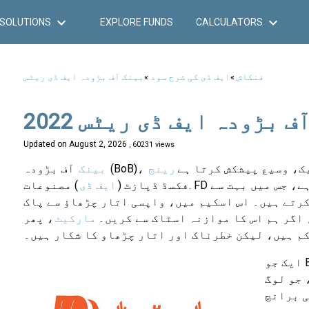
SOLUTIONS
EXPLORE FUNDS
CALCULATORS
فنکاش
»
ایف ڈی کی شرح سود
»
بینک آف بڑودہ ایف ڈی ریٹس
ف بڑودہ ایف ڈی ریٹس 2022
Updated on
August 2, 2026
, 60231 views
ے ایک، وسیع پیشکش کرتا ہے
رینج
بینک
فکسڈ ڈپازٹ (
ایف ڈی
) مصنوعات. FD ہندوستان میں سب سے زیادہ مقبول مالی بچت اسکیموں میں سے ایک ہے، جس میں بہت سے
کرتے ہیں۔ اس اسکیم میں، واپسی اتار چڑھاؤ سے پاک
 اگر ہم اس کا موازنہ اسٹاک سے کریں۔
مارکیٹ
، پھر
م ہیں، لیکن خطرناک اور اتار چڑھاو کا شکار ہیں۔
BOB کے لیے
ی برانچ