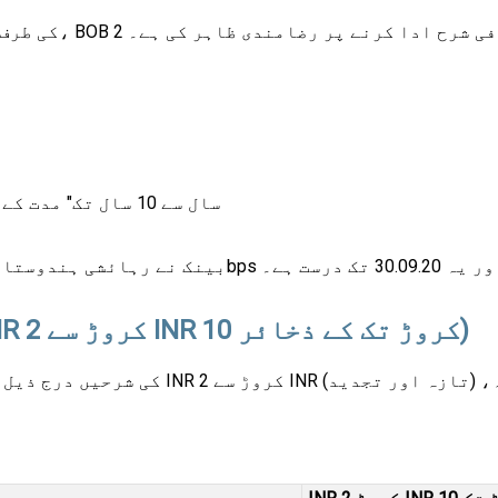
1.00% "5 سال سے 10 سال تک" مدت کے لیے اور 30.06.2021 تک درست ہے۔
30.09.2 تک درست ہے۔
بینک آف بڑودہ ایف ڈی سود کی شرح (INR 2 کروڑ سے INR 10 کروڑ تک کے ذخائر)
ہ، (تازہ اور تجدید)