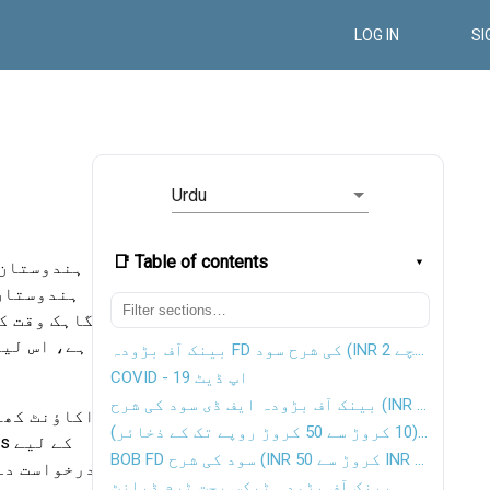
LOG IN
SI
Urdu
📑 Table of contents
آف بڑودہ (B
گاہک وقت ک
ہے، اس لیے
بینک آف بڑودہ FD کی شرح سود (INR 2 کروڑ سے نیچے)
COVID - 19 اپ ڈیٹ
بینک آف بڑودہ ایف ڈی سود کی شرح (INR 2 کروڑ سے INR 10 کروڑ تک کے ذخائر)
ایک جو BOB کے س
بینک آف بڑودہ ایف ڈی کی شرح سود (10 کروڑ سے 50 کروڑ روپے تک کے ذخائر)
BOB FD سود کی شرح (INR 50 کروڑ سے INR 100 کروڑ تک کے ذخائر)
درخواست دے 
بینک آف بڑودہ ٹیکس بچت ٹرم ڈپازٹ