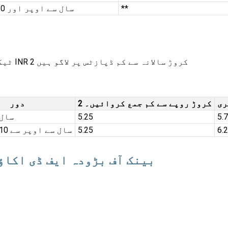
**
5 سال سے اوپر اور 10 سال تک
BOB ٹیکس کی بچت کے لیے درج ذیل سود کی شرحیں ہیں، جو INR 2 کروڑ سالانہ سے کم ڈپازٹس پر لاگو ہیں
ری
2 کروڑ روپے سے کم جمع کروائیں۔
دور
5.
5.25
5 سا
6.
5.25
5 سال سے اوپر سے 10 سال تک
بینک آف بڑودہ ایف ڈی اکاؤ