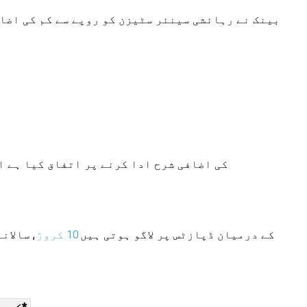
بینک نے رہائشی ہندوستانی بزرگ شہری کو "5 سال سے 10 سال تک" کی مدت میں 100bps کی اضافی شرح ادا کرنے پر اتفاق کیا ہے اور یہ 0
گھریلو اور NRO ٹرم ڈپازٹس کے لیے BOB FD کی شرحیں درج ذیل ہیں، جو INR 2 کروڑ سے INR کے درمیان ڈپازٹس پر لاگو ہوتی ہیں
10 کروڑ
, سالان