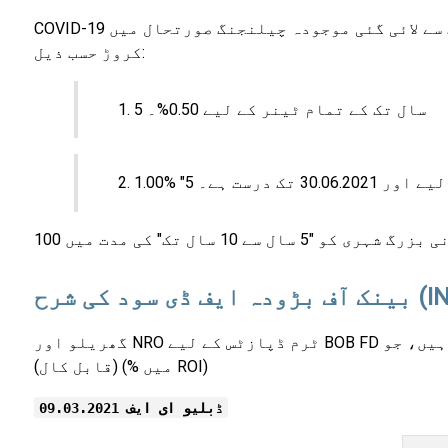
COVID-19 کی طرف سے لائی گئی موجودہ چیلنجنگ صورتحال میں، BOB بینک نے رہائشی سینئر سٹیزن کو روپے سے کم کی اضافی شرح ادا کرنے پر رضامندی ظاہر کی ہے۔ 2
کروڑ حسب ذیل:
5 سال تک کے تمام ٹینر کے لیے 0.50%۔
(قابل کال) (% میں ROI)
ڈبلیو ای ایف 09.03.2021