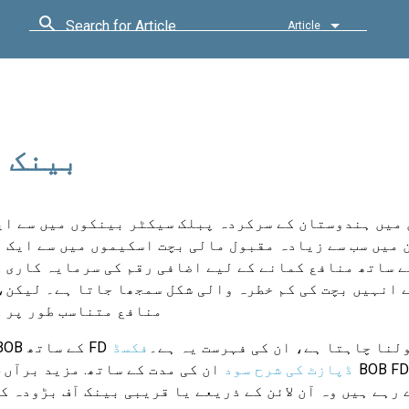
Search for Article
Article
بینک آ
Bo)، ہندوستان میں ہندوستان کے سرکردہ پبلک سیکٹر بینکوں میں س
ے ساتھ منافع کمانے کے لیے اضافی رقم کی سرمایہ کاری 
 انہیں بچت کی کم خطرہ والی شکل سمجھا جاتا ہے۔ لیکن،
منافع متناسب طور پر ک
اتھ FD اکاؤنٹ کھولنا چاہتا ہے، ان کی فہرست یہ ہے۔
فکسڈ
ڈپازٹ کی شرح سود
ان کی مدت کے ساتھ. مزید برآں، جو لوگ  FDs
رہے ہیں وہ آن لائن کے ذریعے یا قریبی بینک آف بڑودہ ک