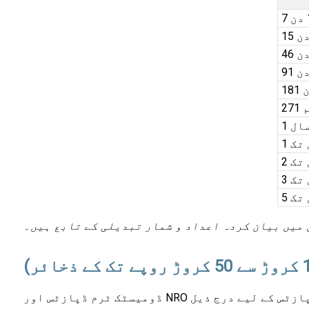
 سال
 میں بیان کردہ اعداد و شمار تبدیلی کے تابع ہیں۔
ڈومیسٹک ٹرم ڈپازٹس اور NRO ڈپازٹس کے لیے درج ذیل BOB سود کی شرحیں ہیں، جو INR 10 کروڑ سے INR 50 کروڑ کے درمیان ڈپازٹس کے لیے لاگو ہیں (تازہ اور