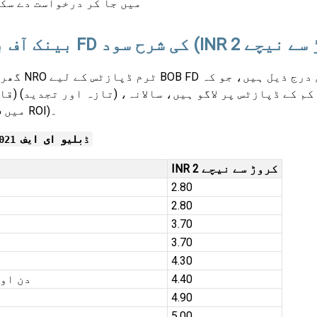
میں جا کر درخواست دے سک
گھریلو اور NRO ٹرم ڈپا
قابل) (% میں ROI)۔
ڈبلیو ای ایف 19.07.2021
INR 2 کروڑ سے نیچے
2.80
2.80
3.70
3.70
4.30
4.40
271 دن او
4.90
5.00