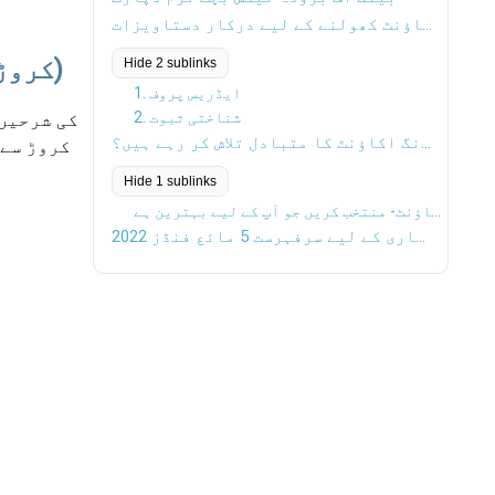
بینک آف بڑودہ ایف ڈی اکاؤنٹ کھولنے کے لیے درکار دستاویزات
بینک آف بڑودہ FD کی شرح سود (INR 2 کروڑ سے نیچے)
Hide 2 sublinks
1. ایڈریس پروف
2. شناختی ثبوت
کیا آپ بینک سیونگ اکاؤنٹ کا متبادل تلاش کر رہے ہیں؟
Hide 1 sublinks
لیکویڈ فنڈز بمقابلہ بچت اکاؤنٹ- منتخب کریں جو آپ کے لیے بہترین ہے!
2022 میں سرمایہ کاری کے لیے سرفہرست 5 مائع فنڈز