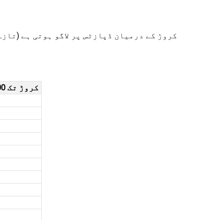
INR 50 کروڑ سے اوپر INR 100 کروڑ تک