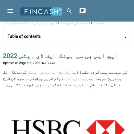
فنکاش
»
ایف ڈی کی شرح سود
»
ایچ ایس بی سی بینک ایف ڈی ریٹس
Table of contents
ایچ ایس بی سی بینک ایف ڈی ریٹس 2022
Updated on
August 4, 2026
, 4473 views
کی طرف سے پیش کردہ فکسڈ ڈپازٹ
ایچ ایس بی سی
بینک
کرنے کا ایک
بہترین طریقہ ہے
پیسے بچانا
. ڈپازٹس پر پیش کردہ سود کی شرح
کافی منافع بخش ہے اور مدت کے اختیارات بھی اچھے لگتے ہیں۔