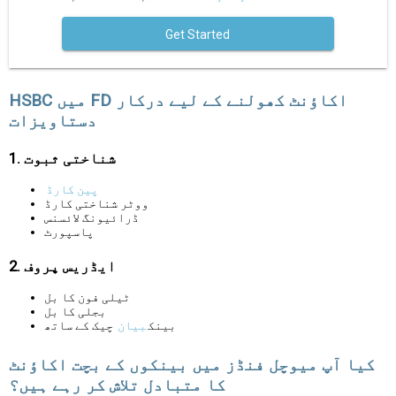
Get Started
HSBC میں FD اکاؤنٹ کھولنے کے لیے درکار
دستاویزات
1. شناختی ثبوت
پین کارڈ
ووٹر شناختی کارڈ
ڈرائیونگ لائسنس
پاسپورٹ
2. ایڈریس پروف
ٹیلی فون کا بل
بجلی کا بل
بینک
بیان
چیک کے ساتھ
کیا آپ میوچل فنڈز میں بینکوں کے بچت اکاؤنٹ
کا متبادل تلاش کر رہے ہیں؟