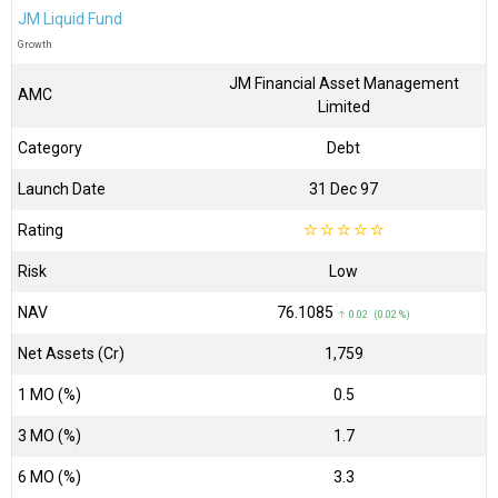
JM Liquid Fund
Growth
JM Financial Asset Management
AMC
Limited
Category
Debt
Launch Date
31 Dec 97
Rating
☆
☆
☆
☆
☆
Risk
Low
NAV
₹76.1085
↑ 0.02 (0.02 %)
Net Assets (Cr)
₹1,759
1 MO (%)
0.5
3 MO (%)
1.7
6 MO (%)
3.3