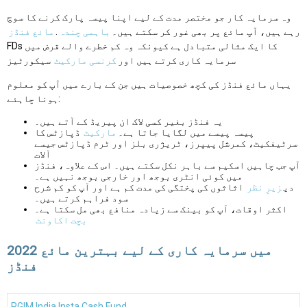
وہ سرمایہ کار جو مختصر مدت کے لیے اپنا پیسہ پارک کرنے کا سوچ
رہے ہیں، آپ مائع پر بھی غور کر سکتے ہیں۔
باہمی چندہ
.
مائع فنڈز
FDs کا ایک مثالی متبادل ہے کیونکہ وہ کم خطرے والے قرض میں
سرمایہ کاری کرتے ہیں اور
کرنسی مارکیٹ
سیکورٹیز
یہاں مائع فنڈز کی کچھ خصوصیات ہیں جن کے بارے میں آپ کو معلوم
ہونا چاہئے:
یہ فنڈز بغیر کسی لاک ان پیریڈ کے آتے ہیں۔
پیسہ پیسے میں لگایا جاتا ہے۔
مارکیٹ
ڈپازٹس کا
سرٹیفکیٹ، کمرشل پیپرز، ٹریژری بلز اور ٹرم ڈپازٹس جیسے
آلات
آپ جب چاہیں اسکیم سے باہر نکل سکتے ہیں۔ اس کے علاوہ، فنڈز
میں کوئی انٹری بوجھ اور خارجی بوجھ نہیں ہے۔
دی
زیرِ نظر
اثاثوں کی پختگی کی مدت کم ہے اور آپ کو کم شرح
سود فراہم کرتے ہیں۔
اکثر اوقات، آپ کو بینک سے زیادہ منافع بھی مل سکتا ہے۔
بچت اکاونٹ
2022 میں سرمایہ کاری کے لیے بہترین مائع
فنڈز
PGIM India Insta Cash Fund