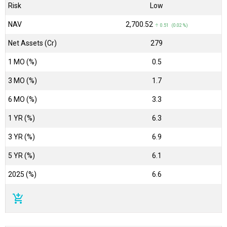
Risk
Low
NAV
₹2,700.52
↑ 0.51 (0.02 %)
Net Assets (Cr)
₹279
1 MO (%)
0.5
3 MO (%)
1.7
6 MO (%)
3.3
1 YR (%)
6.3
3 YR (%)
6.9
5 YR (%)
6.1
2025 (%)
6.6
add_shopping_cart