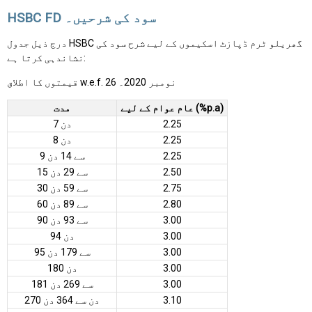
HSBC FD سود کی شرحیں۔
درج ذیل جدول HSBC گھریلو ٹرم ڈپازٹ اسکیموں کے لیے شرح سود کی
نشاندہی کرتا ہے:
قیمتوں کا اطلاق w.e.f. 26 نومبر 2020۔
عام عوام کے لیے (%p.a)
مدت
2.25
7 دن
2.25
8 دن
2.25
9 سے 14 دن
2.50
15 سے 29 دن
2.75
30 سے 59 دن
2.80
60 سے 89 دن
3.00
90 سے 93 دن
3.00
94 دن
3.00
95 سے 179 دن
3.00
180 دن
3.00
181 سے 269 دن
3.10
270 دن سے 364 دن