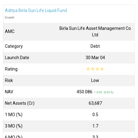
Aditya Birla Sun Life Liquid Fund
Growth
Birla Sun Life Asset Management Co
AMC
Ltd
Category
Debt
Launch Date
30 Mar 04
Rating
☆
☆
☆
☆
Risk
Low
NAV
₹450.086
↑ 0.09 (0.02 %)
Net Assets (Cr)
₹63,687
1 MO (%)
0.5
3 MO (%)
1.7
6 MO (%)
3.3