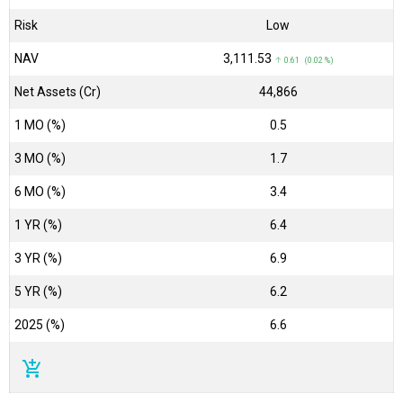
Risk
Low
NAV
₹3,111.53
↑ 0.61 (0.02 %)
Net Assets (Cr)
₹44,866
1 MO (%)
0.5
3 MO (%)
1.7
6 MO (%)
3.4
1 YR (%)
6.4
3 YR (%)
6.9
5 YR (%)
6.2
2025 (%)
6.6
add_shopping_cart