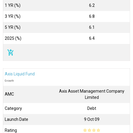
1 YR (%)
6.2
3 YR (%)
6.8
5 YR (%)
6.1
2025 (%)
6.4
add_shopping_cart
Axis Liquid Fund
Growth
Axis Asset Management Company
AMC
Limited
Category
Debt
Launch Date
9 Oct 09
Rating
☆
☆
☆
☆