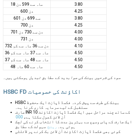
3.80
18 ماہ سے 599 دن
4.25
600 دن
3.80
601 سے 699 دن
4.25
700 دن
4.00
701 دن سے 730 دن
4.00
731 دن
4.10
732 دن سے 36 ماہ سے کم
4.50
36 ماہ سے 37 ماہ سے کم
4.50
37 ماہ سے 48 ماہ سے کم
4.50
48 ماہ سے 60 ماہ
سود کی شرحیں بینک کی صوابدید کے مطابق تبدیل ہوسکتی ہیں۔
HSBC FD اکاؤنٹ کی خصوصیات
HSBC بینک کی طرف سے پیش کردہ فکسڈ ڈپازٹ ایک محفوظ
مستقبل کے لیے سرمایہ کاری کرنا ہے۔
صارف INR 10 کے ساتھ چند مراحل میں ایک فکسڈ ڈپازٹ اکاؤنٹ
آن لائن کھول سکتا ہے،
000
ایک صارف کے پاس وسیع سے بہترین مدت کا انتخاب کرنے کی لچک
ہوتی ہے۔
رینج
سہولت کے مطابق
کوئی بھی فکسڈ ڈپازٹ اکاؤنٹ آن لائن بک کرنے پر لائلٹی