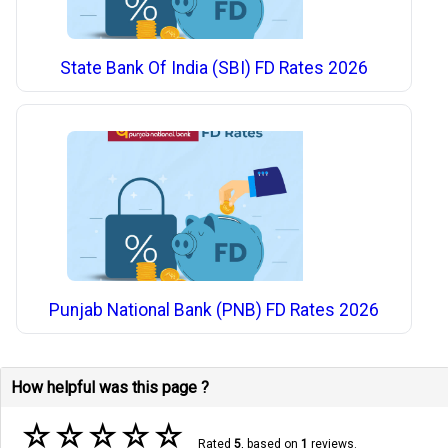
State Bank Of India (SBI) FD Rates 2026
Punjab National Bank (PNB) FD Rates 2026
How helpful was this page ?
☆
☆
☆
☆
☆
Rated
5
, based on
1
reviews.