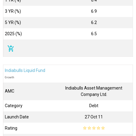
1 YR (%)
6.4
3 YR (%)
6.9
5 YR (%)
6.2
2025 (%)
6.5
add_shopping_cart
Indiabulls Liquid Fund
Growth
Indiabulls Asset Management
AMC
Company Ltd.
Category
Debt
Launch Date
27 Oct 11
Rating
☆
☆
☆
☆
☆