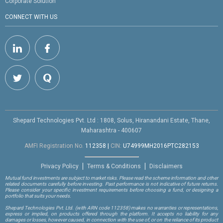
Corporate Solution
CONNECT WITH US
Shepard Technologies Pvt. Ltd : 1808, Solus, Hiranandani Estate, Thane,
Maharashtra - 400607
AMFI Registration No.
112358
|
CIN:
U74999MH2016PTC282153
Privacy Policy
Terms & Conditions
Disclaimers
Mutual fund investments are subject to market risks. Please read the scheme information and other
related documents carefully before investing. Past performance is not indicative of future returns.
Please consider your specific investment requirements before choosing a fund, or designing a
portfolio that suits your needs.
Shepard Technologies Pvt. Ltd.
(with ARN code 112358)
makes no warranties or representations,
express or implied, on products offered through the platform. It accepts no liability for any
damages or losses, however caused, in connection with the use of, or on the reliance of its product