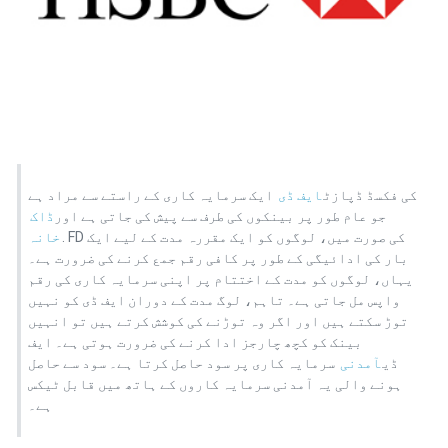
کی فکسڈ ڈپازٹ
ایف ڈی
ایک سرمایہ کاری کے راستے سے مراد ہے
جو عام طور پر بینکوں کی طرف سے پیش کی جاتی ہے اور
ڈاک
. FD کی صورت میں، لوگوں کو ایک مقررہ مدت کے لیے ایک
خانہ
بار کی ادائیگی کے طور پر کافی رقم جمع کرنے کی ضرورت ہے۔
یہاں، لوگوں کو مدت کے اختتام پر اپنی سرمایہ کاری کی رقم
واپس مل جاتی ہے۔ تاہم، لوگ مدت کے دوران ایف ڈی کو نہیں
توڑ سکتے ہیں اور اگر وہ توڑنے کی کوشش کرتے ہیں تو انہیں
بینک کو کچھ چارجز ادا کرنے کی ضرورت ہوتی ہے۔ ایف
ڈی
آمدنی
سرمایہ کاری پر سود حاصل کرتا ہے۔ سود سے حاصل
ہونے والی یہ آمدنی سرمایہ کاروں کے ہاتھ میں قابل ٹیکس
ہے۔