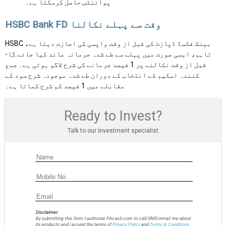
پوائنٹس حاصل کرسکتا ہے۔
HSBC Bank FD وقت سے پہلے نکالنا
HSBC بینک فکسڈ ڈپازٹ کی قبل از وقت واپسی کی اجازت دیتا ہے،
تاہم، ایسی صورت میں پہلے سے طے شدہ جرمانہ عائد کیا جائے گا-
قبل از وقت نکالنے پر 1 فیصد جرمانے کی شرح لاگو ہوتی ہے۔ جمع
کنندہ اسکیم کے انتخاب کے دوران طے شدہ موجودہ شرح سود کے
مقابلے میں 1 فیصد کم شرح کماتا ہے۔
Ready to Invest?
Talk to our investment specialist
Disclaimer:
By submitting this form I authorize Fincash.com to call/SMS/email me about
its products and I accept the terms of
Privacy Policy
and
Terms & Conditions.