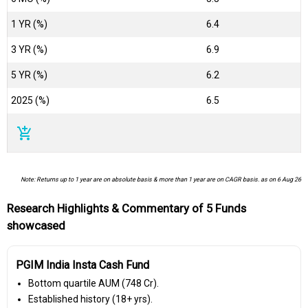
1 YR (%)
6.4
3 YR (%)
6.9
5 YR (%)
6.2
2025 (%)
6.5
add_shopping_cart
Note: Returns up to 1 year are on absolute basis & more than 1 year are on CAGR basis. as on 6 Aug 26
Research Highlights & Commentary of 5 Funds
showcased
PGIM India Insta Cash Fund
Bottom quartile AUM (₹748 Cr).
Established history (18+ yrs).