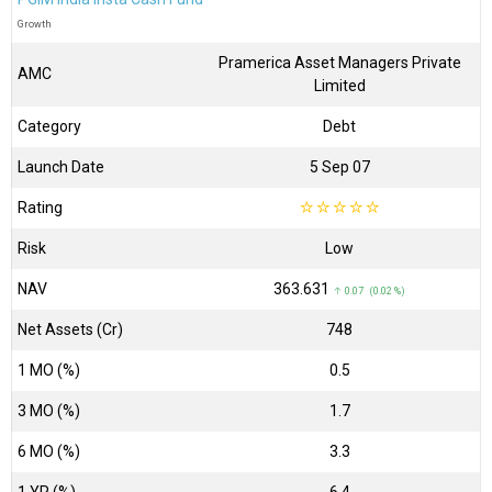
Growth
Pramerica Asset Managers Private
AMC
Limited
Category
Debt
Launch Date
5 Sep 07
Rating
☆
☆
☆
☆
☆
Risk
Low
NAV
₹363.631
↑ 0.07 (0.02 %)
Net Assets (Cr)
₹748
1 MO (%)
0.5
3 MO (%)
1.7
6 MO (%)
3.3