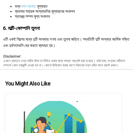
বন্ধ
নগদ প্রবাহ
মূল্যায়ন
ব্যবসার সহায়ক সংস্থাগুলির মূল্যায়নের সংকলন
স্বতন্ত্র সম্পদ মূল্য সংকলন
6. মাল্টি-কোম্পানি তুলনা
এটি একই শিল্পের মধ্যে দুটি সংস্থার গণনা এবং তুলনা জড়িত। পদ্ধতিটি দুটি সংস্থার আর্থিক শক্তি
এবং দুর্বলতাগুলি বের করতে ব্যবহৃত হয়।
Disclaimer:
এখানে প্রদত্ত তথ্য সঠিক কিনা তা নিশ্চিত করার জন্য সমস্ত প্রচেষ্টা করা হয়েছে। যাইহোক, তথ্যের সঠিকতা
সম্পর্কে কোন গ্যারান্টি দেওয়া হয় না। কোনো বিনিয়োগ করার আগে স্কিমের তথ্য নথির সাথে যাচাই করুন।
You Might Also Like