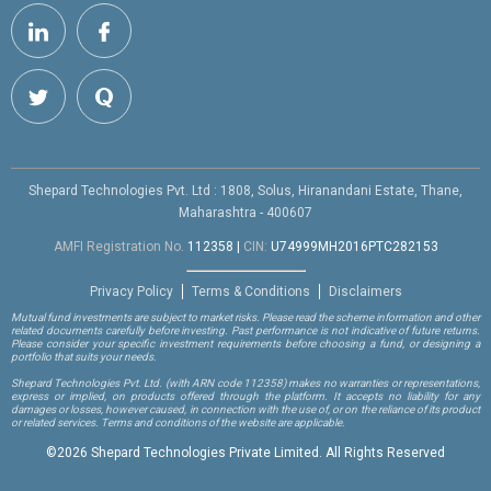
Shepard Technologies Pvt. Ltd : 1808, Solus, Hiranandani Estate, Thane,
Maharashtra - 400607
AMFI Registration No.
112358
|
CIN:
U74999MH2016PTC282153
Privacy Policy
Terms & Conditions
Disclaimers
Mutual fund investments are subject to market risks. Please read the scheme information and other
related documents carefully before investing. Past performance is not indicative of future returns.
Please consider your specific investment requirements before choosing a fund, or designing a
portfolio that suits your needs.
Shepard Technologies Pvt. Ltd.
(with ARN code 112358)
makes no warranties or representations,
express or implied, on products offered through the platform. It accepts no liability for any
damages or losses, however caused, in connection with the use of, or on the reliance of its product
or related services. Terms and conditions of the website are applicable.
©
2026 Shepard Technologies Private Limited. All Rights Reserved