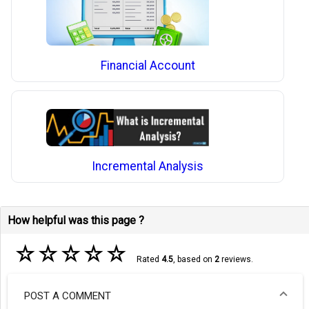
Financial Account
Incremental Analysis
How helpful was this page ?
☆
☆
☆
☆
☆
Rated
4.5
, based on
2
reviews.
POST A COMMENT