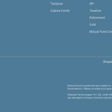
TaxSaver
SIP
Explore Funds
Taxation
Retirement
Gold
Mutual Fund Co
Shepar
Mutual fund investments are subject to m
future returns. Please consider your spec
Shepard Technologies Pvt. Ltd.
(with A
any damages or losses, however caused, in