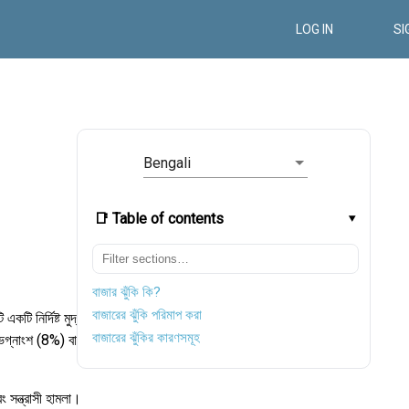
LOG IN
SI
Bengali
📑 Table of contents
বাজার ঝুঁকি কি?
বাজারের ঝুঁকি পরিমাপ করা
টি নির্দিষ্ট মুদ্রা
বাজারের ঝুঁকির কারণসমূহ
 ভগ্নাংশ (8%) বা
ং সন্ত্রাসী হামলা।