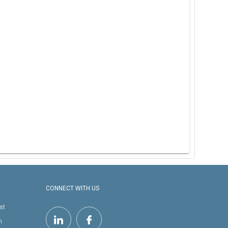
CONNECT WITH US
st
h