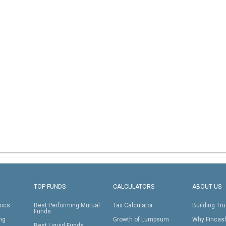
TOP FUNDS
CALCULATORS
ABOUT US
sics
Best Performing Mutual
Tax Calculator
Building Tru
Funds
ing
Growth of Lumpsum
Why Fincas
Best Liquid Funds