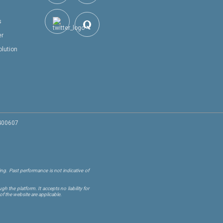
s
er
olution
 400607
ng. Past performance is not indicative of
 the platform. It accepts no liability for
of the website are applicable.