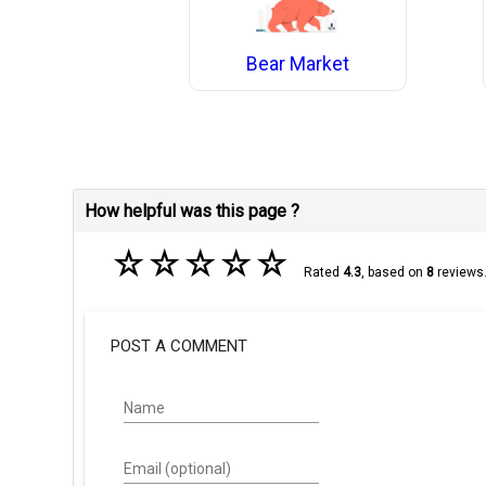
Bear Market
How helpful was this page ?
☆
☆
☆
☆
☆
Rated
4.3
, based on
8
reviews
POST A COMMENT
Name
Email (optional)