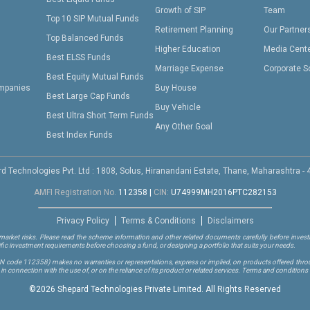
Growth of SIP
Team
Top 10 SIP Mutual Funds
Retirement Planning
Our Partner
Top Balanced Funds
Higher Education
Media Cent
Best ELSS Funds
Marriage Expense
Corporate S
Best Equity Mutual Funds
mpanies
Buy House
Best Large Cap Funds
Buy Vehicle
Best Ultra Short Term Funds
Any Other Goal
Best Index Funds
d Technologies Pvt. Ltd : 1808, Solus, Hiranandani Estate, Thane, Maharashtra -
AMFI Registration No.
112358
|
CIN:
U74999MH2016PTC282153
Privacy Policy
Terms & Conditions
Disclaimers
arket risks. Please read the scheme information and other related documents carefully before investi
ific investment requirements before choosing a fund, or designing a portfolio that suits your needs.
RN code 112358)
makes no warranties or representations, express or implied, on products offered through
 connection with the use of, or on the reliance of its product or related services. Terms and conditions 
©
2026 Shepard Technologies Private Limited. All Rights Reserved