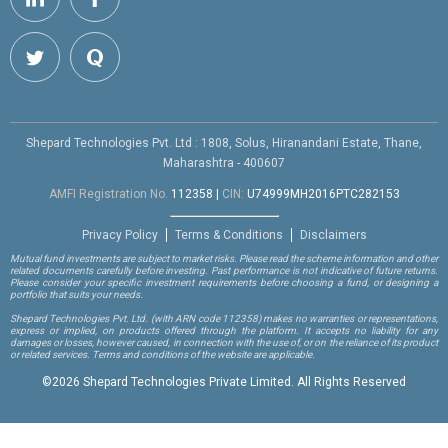
Shepard Technologies Pvt. Ltd : 1808, Solus, Hiranandani Estate, Thane,
Maharashtra - 400607
AMFI Registration No.
112358
|
CIN:
U74999MH2016PTC282153
Privacy Policy
Terms & Conditions
Disclaimers
Mutual fund investments are subject to market risks. Please read the scheme information and other
related documents carefully before investing. Past performance is not indicative of future returns.
Please consider your specific investment requirements before choosing a fund, or designing a
portfolio that suits your needs.
Shepard Technologies Pvt. Ltd.
(with ARN code 112358)
makes no warranties or representations,
express or implied, on products offered through the platform. It accepts no liability for any
damages or losses, however caused, in connection with the use of, or on the reliance of its product
or related services. Terms and conditions of the website are applicable.
©
2026 Shepard Technologies Private Limited. All Rights Reserved