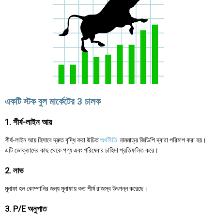
একটি স্টক বুল মার্কেটের 3 চালক
1. শীর্ষ-লাইন আয়
শীর্ষ-লাইন আয় হিসাবে দ্রুত বৃদ্ধি করা উচিত
অর্থনীতি
নামমাত্র জিডিপি দ্বারা পরিমাপ করা হয়।
এটি ভোক্তাদের কাছ থেকে পণ্য এবং পরিষেবার চাহিদা প্রতিফলিত করে।
2. লাভ
মুনাফা হল কোম্পানির জন্য মুনাফায় কত শীর্ষ রাজস্ব উৎপন্ন করেছে।
3. P/E অনুপাত