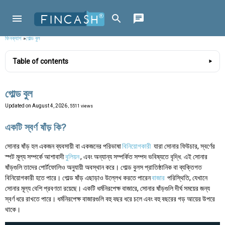
ফিনক্যাশ
»
গোল্ড বুল
Table of contents
গোল্ড বুল
Updated on
August 4, 2026
, 5511 views
একটি স্বর্ণ ষাঁড় কি?
সোনার ষাঁড় হল একজন ব্যবসায়ী বা একজনের পরিভাষা
বিনিয়োগকারী
যারা সোনার ফিউচার, স্বর্ণের
স্পট মূল্য সম্পর্কে আশাবাদী
বুলিয়ন
, এবং অন্যান্য সম্পর্কিত সম্পদ ভবিষ্যতে বৃদ্ধি. এই সোনার
ষাঁড়গুলি তাদের পোর্টফোলিও অনুযায়ী অবস্থান করে। গোল্ড বুলস প্রাতিষ্ঠানিক বা ব্যক্তিগত
বিনিয়োগকারী হতে পারে। গোল্ড ষাঁড় এছাড়াও উল্লেখ করতে পারেন
বাজার
পরিস্থিতি, যেখানে
সোনার মূল্য বেশি প্রবণতা রয়েছে। একটি ধর্মনিরপেক্ষ বাজারে, সোনার ষাঁড়গুলি দীর্ঘ সময়ের জন্য
স্বর্ণ ধরে রাখতে পারে। ধর্মনিরপেক্ষ বাজারগুলি বহু বছর ধরে চলে এবং বহু বছরের গড় আয়ের উপরে
থাকে।