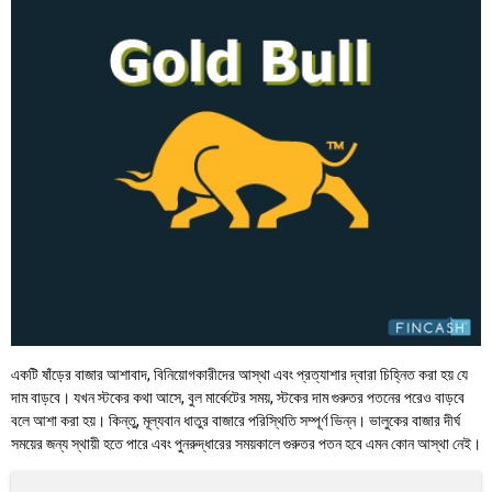
একটি ষাঁড়ের বাজার আশাবাদ, বিনিয়োগকারীদের আস্থা এবং প্রত্যাশার দ্বারা চিহ্নিত করা হয় যে
দাম বাড়বে। যখন স্টকের কথা আসে, বুল মার্কেটের সময়, স্টকের দাম গুরুতর পতনের পরেও বাড়বে
বলে আশা করা হয়। কিন্তু, মূল্যবান ধাতুর বাজারে পরিস্থিতি সম্পূর্ণ ভিন্ন। ভালুকের বাজার দীর্ঘ
সময়ের জন্য স্থায়ী হতে পারে এবং পুনরুদ্ধারের সময়কালে গুরুতর পতন হবে এমন কোন আস্থা নেই।