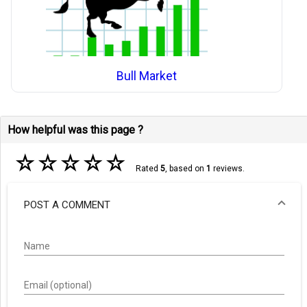
Bull Market
How helpful was this page ?
☆
☆
☆
☆
☆
Rated
5
, based on
1
reviews.
POST A COMMENT
Name
Email (optional)