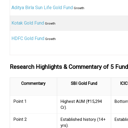
Aditya Birla Sun Life Gold Fund
Growth
Kotak Gold Fund
Growth
HDFC Gold Fund
Growth
Research Highlights & Commentary of 5 Fun
Commentary
SBI Gold Fund
ICIC
Point 1
Highest AUM (₹15,294
Bottom
Cr).
Point 2
Established history (14+
Establi
yrs).