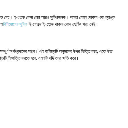
তে দেয়। ই-গোল্ড কেনা বেচা আরও সুবিধাজনক। আমরা যেমন দোকান এবং ব্যাঙ্ক
তম
বিনিয়োগের সুবিধা
ই-গোল্ডে ই-গোল্ড থাকার কোন হোল্ডিং খরচ নেই।
সম্পূর্ণ অর্থপ্রদানের সাথে। এই বাণিজ্যটি অনুমানের উপর ভিত্তি করে, এতে উচ্চ
তিটি নিষ্পত্তি করতে হবে, এমনকি যদি তারা ক্ষতি করে।