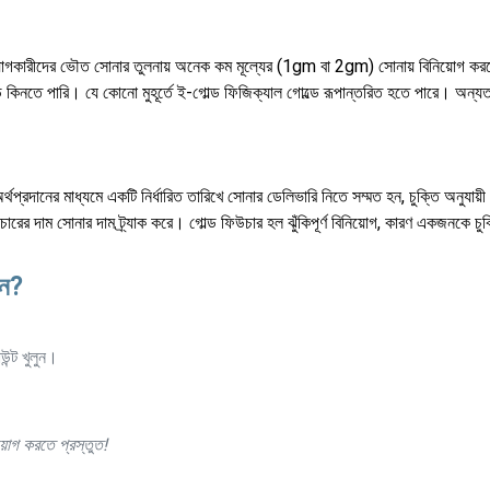
য়োগকারীদের ভৌত সোনার তুলনায় অনেক কম মূল্যের (1gm বা 2gm) সোনায় বিনিয়োগ কর
্ড কিনতে পারি। যে কোনো মুহূর্তে ই-গোল্ড ফিজিক্যাল গোল্ডে রূপান্তরিত হতে পারে। অন্য
্রদানের মাধ্যমে একটি নির্ধারিত তারিখে সোনার ডেলিভারি নিতে সম্মত হন, চুক্তি অনুযায়ী 
 দাম সোনার দাম ট্র্যাক করে। গোল্ড ফিউচার হল ঝুঁকিপূর্ণ বিনিয়োগ, কারণ একজনকে চুক্
েন?
ন্ট খুলুন।
়োগ করতে প্রস্তুত!