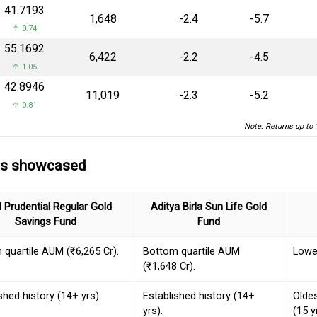
₹41.7193
₹1,648
-2.4
-5.7
↑ 0.74
₹55.1692
₹6,422
-2.2
-4.5
↑ 1.05
₹42.8946
₹11,019
-2.3
-5.2
↑ 0.81
Note: Returns up to 
ds showcased
I Prudential Regular Gold
Aditya Birla Sun Life Gold
Savings Fund
Fund
 quartile AUM (₹6,265 Cr).
Bottom quartile AUM
Lowe
(₹1,648 Cr).
shed history (14+ yrs).
Established history (14+
Olde
yrs).
(15 y