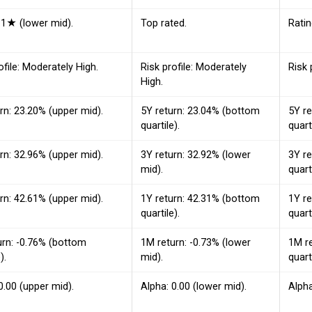
 1★ (lower mid).
Top rated.
Ratin
ofile: Moderately High.
Risk profile: Moderately
Risk 
High.
rn: 23.20% (upper mid).
5Y return: 23.04% (bottom
5Y r
quartile).
quarti
rn: 32.96% (upper mid).
3Y return: 32.92% (lower
3Y r
mid).
quarti
rn: 42.61% (upper mid).
1Y return: 42.31% (bottom
1Y r
quartile).
quarti
urn: -0.76% (bottom
1M return: -0.73% (lower
1M r
).
mid).
quarti
0.00 (upper mid).
Alpha: 0.00 (lower mid).
Alpha