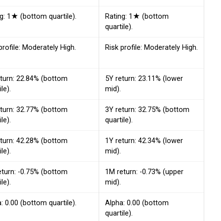
g: 1★ (bottom quartile).
Rating: 1★ (bottom
quartile).
profile: Moderately High.
Risk profile: Moderately High.
eturn: 22.84% (bottom
5Y return: 23.11% (lower
le).
mid).
eturn: 32.77% (bottom
3Y return: 32.75% (bottom
le).
quartile).
eturn: 42.28% (bottom
1Y return: 42.34% (lower
le).
mid).
eturn: -0.75% (bottom
1M return: -0.73% (upper
le).
mid).
: 0.00 (bottom quartile).
Alpha: 0.00 (bottom
quartile).