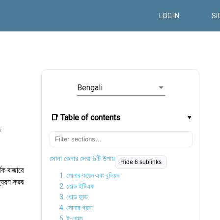
LOG IN
SI
Bengali
📑 Table of contents
ত
সোনা কেনার সেরা 6টি উপায়
Hide 6 sublinks
িক বাজারে
1. সোনার কয়েন এবং বুলিয়ন
্যয়ন করব৷
2. গোল্ড ইটিএফ
3. গোল্ড ফান্ড
4. সোনার গয়না
5. ই-গোল্ড