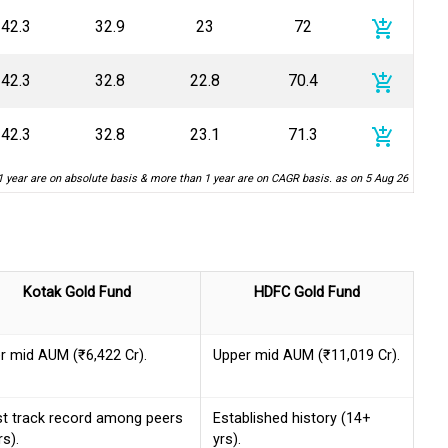
add_shopping_cart
42.3
32.9
23
72
add_shopping_cart
42.3
32.8
22.8
70.4
add_shopping_cart
42.3
32.8
23.1
71.3
1 year are on absolute basis & more than 1 year are on CAGR basis. as on 5 Aug 26
Kotak Gold Fund
HDFC Gold Fund
r mid AUM (₹6,422 Cr).
Upper mid AUM (₹11,019 Cr).
st track record among peers
Established history (14+
rs).
yrs).