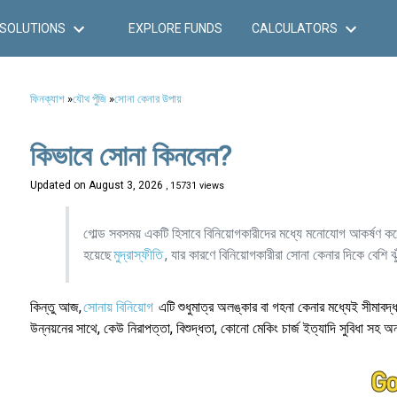
SOLUTIONS
EXPLORE FUNDS
CALCULATORS
ফিনক্যাশ
»
যৌথ পুঁজি
»
সোনা কেনার উপায়
কিভাবে সোনা কিনবেন?
Updated on
August 3, 2026
, 15731 views
গোল্ড সবসময় একটি হিসাবে বিনিয়োগকারীদের মধ্যে মনোযোগ আকর্ষণ ক
হয়েছে
মুদ্রাস্ফীতি
, যার কারণে বিনিয়োগকারীরা সোনা কেনার দিকে বেশি 
কিন্তু আজ,
সোনায় বিনিয়োগ
এটি শুধুমাত্র অলঙ্কার বা গহনা কেনার মধ্যেই সীমাবদ্
উন্নয়নের সাথে, কেউ নিরাপত্তা, বিশুদ্ধতা, কোনো মেকিং চার্জ ইত্যাদি সুবিধা সহ অ