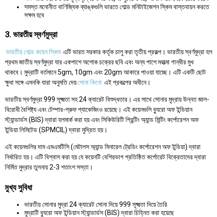
সমস্ত মনোনীত বাণিজ্যিক ব্যাঙ্কগুলি ভারতে গোল্ড মনিটাইজেশন স্কিম বাস্তবায়ন করতে
সক্ষম হবে
3. ভারতীয় স্বর্ণমুদ্রা
ভারতীয় গোল্ড কয়েন স্কিম
এটি ভারত সরকার কর্তৃক চালু করা তৃতীয় প্রকল্প। ভারতীয় স্বর্ণমুদ্রা হল
প্রথম জাতীয় স্বর্ণমুদ্রা যার একপাশে অশোক চক্রের ছবি এবং অন্য পাশে মহাত্মা গান্ধীর মুখ
থাকবে। মুদ্রাটি বর্তমানে 5gm, 10gm এবং 20gm আকারে পাওয়া যাচ্ছে। এটি একটি ছোট
ক্ষুধা সঙ্গে এমনকি যারা অনুমতি দেয়
সোনা কিনো
এই প্রকল্পের অধীনে।
ভারতীয় স্বর্ণমুদ্রা 999 সূক্ষ্মতা সহ 24 ক্যারেট বিশুদ্ধতার। এর সাথে সোনার মুদ্রায় উন্নত জাল-
বিরোধী বৈশিষ্ট্য এবং টেম্পার-প্রুফ প্যাকেজিংও রয়েছে। এই কয়েনগুলি ব্যুরো অফ ইন্ডিয়ান
স্ট্যান্ডার্ডস (BIS) দ্বারা হলমার্ক করা হয় এবং সিকিউরিটি প্রিন্টিং অ্যান্ড মিন্টিং কর্পোরেশন অফ
ইন্ডিয়া লিমিটেড (SPMCIL) দ্বারা মুদ্রিত হয়।
এই কয়েনগুলির দাম এমএমটিসি (মেটালস অ্যান্ড মিনারেল ট্রেডিং কর্পোরেশন অফ ইন্ডিয়া) দ্বারা
নির্ধারিত হয়। এটি বিশ্বাস করা হয় যে কয়েনটি বেশিরভাগ প্রতিষ্ঠিত কর্পোরেট বিক্রেতাদের দ্বারা
নির্মিত মুদ্রার তুলনায় 2-3 শতাংশ সস্তা।
মুখ্য সুবিধা
ভারতীয় সোনার মুদ্রা 24 ক্যারেট সোনা দিয়ে 999 সূক্ষ্মতা দিয়ে তৈরি
মুদ্রাটি ব্যুরো অফ ইন্ডিয়ান স্ট্যান্ডার্ডস (BIS) দ্বারা চিহ্নিত করা হয়েছে