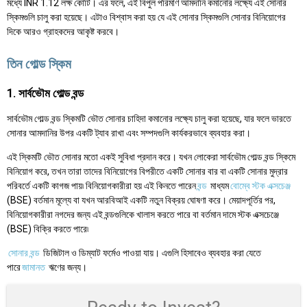
মধ্যে INR 1.12 লক্ষ কোটি। এর ফলে, এই বিপুল পরিমাণ আমদানি কমানোর লক্ষ্যে এই সোনার
স্কিমগুলি চালু করা হয়েছে। এটাও বিশ্বাস করা হয় যে এই সোনার স্কিমগুলি সোনার বিনিয়োগের
দিকে আরও গ্রাহকদের আকৃষ্ট করবে।
তিন গোল্ড স্কিম
1. সার্বভৌম গোল্ড বন্ড
সার্বভৌম গোল্ড বন্ড স্কিমটি ভৌত সোনার চাহিদা কমানোর লক্ষ্যে চালু করা হয়েছে, যার ফলে ভারতে
সোনার আমদানির উপর একটি ট্যাব রাখা এবং সম্পদগুলি কার্যকরভাবে ব্যবহার করা।
এই স্কিমটি ভৌত সোনার মতো একই সুবিধা প্রদান করে। যখন লোকেরা সার্বভৌম গোল্ড বন্ড স্কিমে
বিনিয়োগ করে, তখন তারা তাদের বিনিয়োগের বিপরীতে একটি সোনার বার বা একটি সোনার মুদ্রার
পরিবর্তে একটি কাগজ পায়৷ বিনিয়োগকারীরা হয় এই কিনতে পারেন
বন্ড
মাধ্যম
বোম্বে স্টক এক্সচেঞ্জ
(BSE) বর্তমান মূল্যে বা যখন আরবিআই একটি নতুন বিক্রয় ঘোষণা করে। মেয়াদপূর্তির পর,
বিনিয়োগকারীরা নগদের জন্য এই বন্ডগুলিকে খালাস করতে পারে বা বর্তমান দামে স্টক এক্সচেঞ্জে
(BSE) বিক্রি করতে পারে৷
সোনার বন্ড
ডিজিটাল ও ডিম্যাট ফর্মেও পাওয়া যায়। এগুলি হিসাবেও ব্যবহার করা যেতে
পারে
জামানত
ঋণের জন্য।