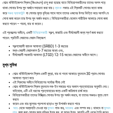
গোল্ড মনিটাইজেশন স্কিম (জিএমএস) চালু করা হয়েছে যাতে বিনিয়োগকারীদের তাদের অলস পড়ে
থাকা সোনার উপর সুদ অর্জনে সহায়তা করা যায়।
ব্যাংক
লকার এই স্কিমটি সোনার মতো কাজ
করে
সঞ্চয় অ্যাকাউন্ট
যা সোনার মূল্য বৃদ্ধির সাথে সাথে তাদের ওজনের উপর ভিত্তি করে আপনি যে
সোনা জমা করেন তার উপর সুদ অর্জন করবে। বিনিয়োগকারীরা যেকোন শারীরিক আকারে সোনা জমা
করতে পারেন – গয়না, বার বা কয়েন।
এই প্রকল্পের অধীনে, একটি
বিনিয়োগকারী
স্বল্প, মাঝারি এবং দীর্ঘমেয়াদী জন্য স্বর্ণ জমা করতে
পারেন. প্রতিটি মেয়াদের মেয়াদ নিম্নরূপ:
স্বল্পমেয়াদী ব্যাংক আমানত (SRBD) 1-3 বছরের
মধ্য-মেয়াদী মেয়াদকাল 5-7 বছরের মধ্যে এবং,
দীর্ঘমেয়াদী সরকারি আমানত (LTGD) 12-15 বছরের মেয়াদের অধীনে আসে।
মুখ্য সুবিধা
গোল্ড মনিটাইজেশন স্কিম একটি মুদ্রা, বার বা গহনা আকারে ন্যূনতম 30 গ্রাম সোনার
আমানত গ্রহণ করে
এই স্কিমের অধীনে বিনিয়োগের সর্বোচ্চ সীমা নেই
গোল্ড মনিটাইজেশন স্কিম ন্যূনতম লক-ইন সময়ের পরে অকাল প্রত্যাহারের অনুমতি দেয়।
যাইহোক, এটি এই ধরনের প্রত্যাহারের জন্য একটি জরিমানা চার্জ করে
বিনিয়োগকারীরা তাদের নিষ্ক্রিয় সোনার উপর সুদ অর্জন করবে, যা তাদের সঞ্চয়ও মূল্য যোগ
করবে
কয়েন এবং বার মূল্যের প্রশংসা ছাড়াও সুদ উপার্জন করতে পারে
আয়
থেকে অব্যাহতি দেওয়া হয়
মূলধন
লাভ কর,
আয়কর
এবং সম্পদ কর। থাকবে না
মূলধন
লাভ
জমা করা সোনার মূল্য বৃদ্ধির উপর কর, বা সুদের উপর, আপনি এটি থেকে তৈরি করেন