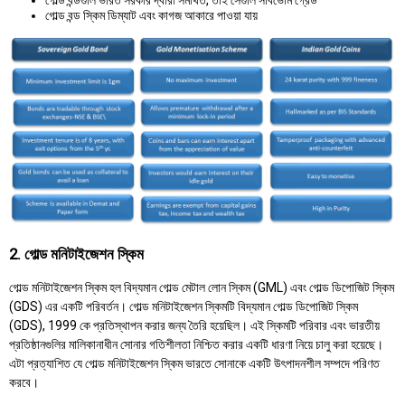
গোল্ড বন্ডগুলি ভারত সরকার দ্বারা সমর্থিত, তাই সেগুলি সার্বভৌম গ্রেড
গোল্ড বন্ড স্কিম ডিম্যাট এবং কাগজ আকারে পাওয়া যায়
2. গোল্ড মনিটাইজেশন স্কিম
গোল্ড মনিটাইজেশন স্কিম হল বিদ্যমান গোল্ড মেটাল লোন স্কিম (GML) এবং গোল্ড ডিপোজিট স্কিম
(GDS) এর একটি পরিবর্তন। গোল্ড মনিটাইজেশন স্কিমটি বিদ্যমান গোল্ড ডিপোজিট স্কিম
(GDS), 1999 কে প্রতিস্থাপন করার জন্য তৈরি হয়েছিল। এই স্কিমটি পরিবার এবং ভারতীয়
প্রতিষ্ঠানগুলির মালিকানাধীন সোনার গতিশীলতা নিশ্চিত করার একটি ধারণা নিয়ে চালু করা হয়েছে।
এটা প্রত্যাশিত যে গোল্ড মনিটাইজেশন স্কিম ভারতে সোনাকে একটি উৎপাদনশীল সম্পদে পরিণত
করবে।