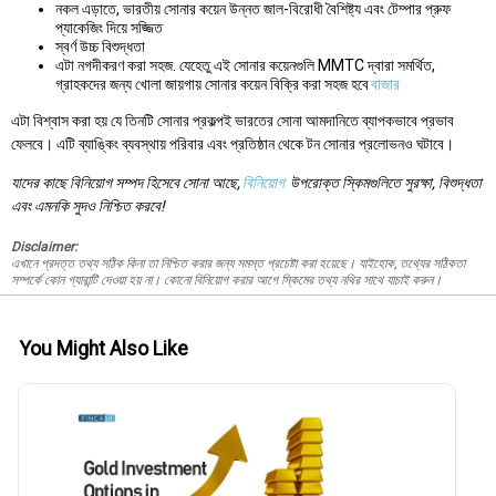
নকল এড়াতে, ভারতীয় সোনার কয়েন উন্নত জাল-বিরোধী বৈশিষ্ট্য এবং টেম্পার প্রুফ
প্যাকেজিং দিয়ে সজ্জিত
স্বর্ণ উচ্চ বিশুদ্ধতা
এটা নগদীকরণ করা সহজ. যেহেতু এই সোনার কয়েনগুলি MMTC দ্বারা সমর্থিত,
গ্রাহকদের জন্য খোলা জায়গায় সোনার কয়েন বিক্রি করা সহজ হবে
বাজার
এটা বিশ্বাস করা হয় যে তিনটি সোনার প্রকল্পই ভারতের সোনা আমদানিতে ব্যাপকভাবে প্রভাব
ফেলবে। এটি ব্যাঙ্কিং ব্যবস্থায় পরিবার এবং প্রতিষ্ঠান থেকে টন সোনার প্রলোভনও ঘটাবে।
যাদের কাছে বিনিয়োগ সম্পদ হিসেবে সোনা আছে,
বিনিয়োগ
উপরোক্ত স্কিমগুলিতে সুরক্ষা, বিশুদ্ধতা
এবং এমনকি সুদও নিশ্চিত করবে!
Disclaimer:
এখানে প্রদত্ত তথ্য সঠিক কিনা তা নিশ্চিত করার জন্য সমস্ত প্রচেষ্টা করা হয়েছে। যাইহোক, তথ্যের সঠিকতা
সম্পর্কে কোন গ্যারান্টি দেওয়া হয় না। কোনো বিনিয়োগ করার আগে স্কিমের তথ্য নথির সাথে যাচাই করুন।
You Might Also Like