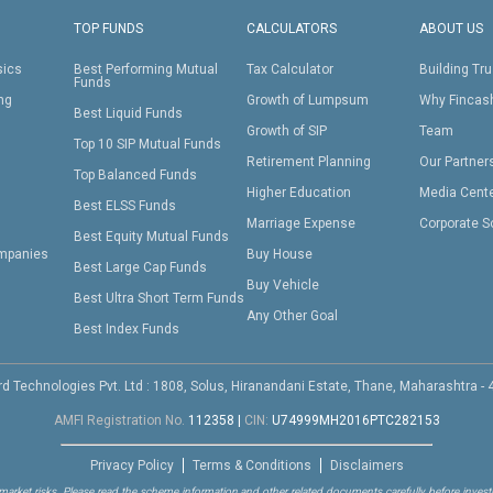
TOP FUNDS
CALCULATORS
ABOUT US
sics
Best Performing Mutual
Tax Calculator
Building Tru
Funds
ing
Growth of Lumpsum
Why Fincas
Best Liquid Funds
Growth of SIP
Team
Top 10 SIP Mutual Funds
Retirement Planning
Our Partner
Top Balanced Funds
Higher Education
Media Cent
Best ELSS Funds
Marriage Expense
Corporate S
Best Equity Mutual Funds
mpanies
Buy House
Best Large Cap Funds
Buy Vehicle
Best Ultra Short Term Funds
Any Other Goal
Best Index Funds
d Technologies Pvt. Ltd : 1808, Solus, Hiranandani Estate, Thane, Maharashtra -
AMFI Registration No.
112358
|
CIN:
U74999MH2016PTC282153
Privacy Policy
Terms & Conditions
Disclaimers
arket risks. Please read the scheme information and other related documents carefully before investi