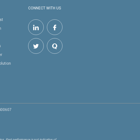
CONNECT WITH US
st
h
s
er
olution
 400607
ng. Past performance is not indicative of