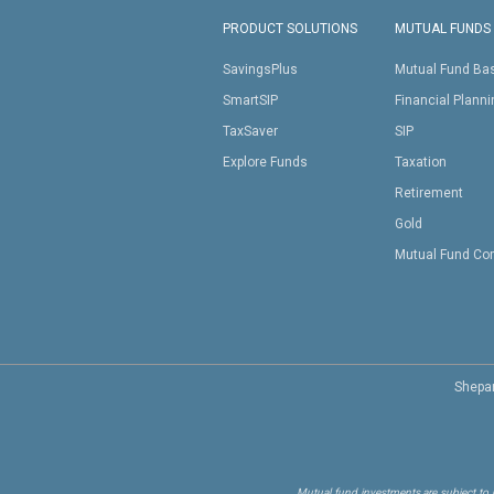
PRODUCT SOLUTIONS
MUTUAL FUNDS
SavingsPlus
Mutual Fund Ba
SmartSIP
Financial Plann
TaxSaver
SIP
Explore Funds
Taxation
Retirement
Gold
Mutual Fund Co
Shepar
Mutual fund investments are subject to m