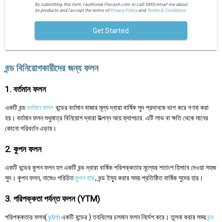
By submitting this form I authorize Fincash.com to call/SMS/email me about
its products and I accept the terms of
Privacy Policy
and
Terms & Conditions.
Get Started
বন্ড বিনিয়োগকারীদের জন্য ফলন
1. বর্তমান ফলন
একটি বন্ড
বর্তমান ফলন
বন্ডের বর্তমান বাজার মূল্য দ্বারা বার্ষিক সুদ প্রদানকে ভাগ করে গণনা করা
হয়। বর্তমান ফলন শুধুমাত্র বিনিয়োগ দ্বারা উত্পন্ন আয় ক্যাপচার. এটি লাভ বা ক্ষতি থেকে মানের
কোনো পরিবর্তন এড়ায়।
2. কুপন ফলন
একটি বন্ডের কুপন ফলন হল একটি বন্ড দ্বারা বার্ষিক পরিপক্কতার মূল্যের শতাংশ হিসাবে দেওয়া সহজ
সুদ। কুপন ফলন, নামেও পরিচিত
কুপন হার
, বন্ড ইস্যু করার সময় প্রতিষ্ঠিত বার্ষিক সুদের হার।
3. পরিপক্কতা পর্যন্ত ফলন (YTM)
পরিপক্কতার ফলন(
ytm
একটি বন্ডের ) তহবিলের চলমান ফলন নির্দেশ করে। তুলনা করার সময়
বন্ড