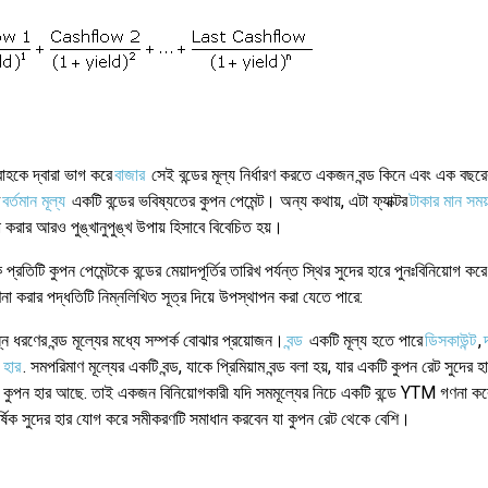
রবাহকে দ্বারা ভাগ করে
বাজার
সেই বন্ডের মূল্য নির্ধারণ করতে একজন বন্ড কিনে এবং এক বছরে
বর্তমান মূল্য
একটি বন্ডের ভবিষ্যতের কুপন পেমেন্ট। অন্য কথায়, এটা ফ্যাক্টর
টাকার মান সময
 করার আরও পুঙ্খানুপুঙ্খ উপায় হিসাবে বিবেচিত হয়।
টি কুপন পেমেন্টকে বন্ডের মেয়াদপূর্তির তারিখ পর্যন্ত স্থির সুদের হারে পুনঃবিনিয়োগ কর
া করার পদ্ধতিটি নিম্নলিখিত সূত্র দিয়ে উপস্থাপন করা যেতে পারে:
 ধরণের বন্ড মূল্যের মধ্যে সম্পর্ক বোঝার প্রয়োজন।
বন্ড
একটি মূল্য হতে পারে
ডিসকাউন্ট
,
দ
 হার
. সমপরিমাণ মূল্যের একটি বন্ড, যাকে প্রিমিয়াম বন্ড বলা হয়, যার একটি কুপন রেট সুদের হ
ি কুপন হার আছে. তাই একজন বিনিয়োগকারী যদি সমমূল্যের নিচে একটি বন্ডে YTM গণনা কর
্ন বার্ষিক সুদের হার যোগ করে সমীকরণটি সমাধান করবেন যা কুপন রেট থেকে বেশি।