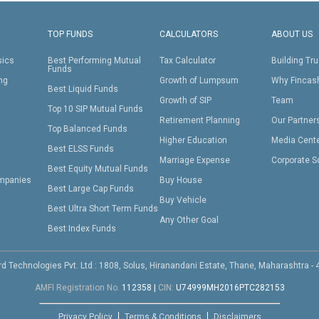
TOP FUNDS
CALCULATORS
ABOUT US
sics
Best Performing Mutual
Tax Calculator
Building Tru
Funds
ing
Growth of Lumpsum
Why Fincas
Best Liquid Funds
Growth of SIP
Team
Top 10 SIP Mutual Funds
Retirement Planning
Our Partner
Top Balanced Funds
Higher Education
Media Cent
Best ELSS Funds
Marriage Expense
Corporate S
Best Equity Mutual Funds
mpanies
Buy House
Best Large Cap Funds
Buy Vehicle
Best Ultra Short Term Funds
Any Other Goal
Best Index Funds
d Technologies Pvt. Ltd : 1808, Solus, Hiranandani Estate, Thane, Maharashtra -
AMFI Registration No.
112358
|
CIN:
U74999MH2016PTC282153
Privacy Policy
Terms & Conditions
Disclaimers