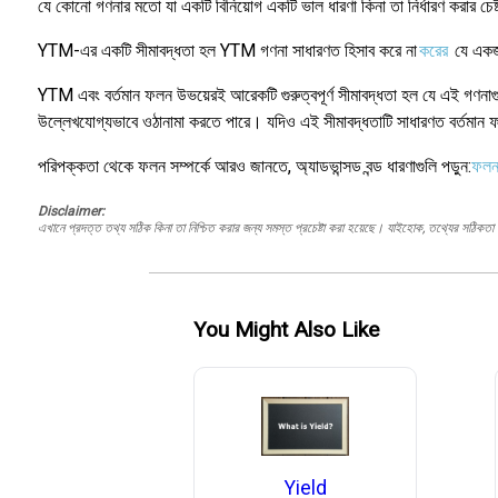
যে কোনো গণনার মতো যা একটি বিনিয়োগ একটি ভাল ধারণা কিনা তা নির্ধারণ করার চেষ
YTM-এর একটি সীমাবদ্ধতা হল YTM গণনা সাধারণত হিসাব করে না
করের
যে একজন
YTM এবং বর্তমান ফলন উভয়েরই আরেকটি গুরুত্বপূর্ণ সীমাবদ্ধতা হল যে এই গণনাগুলি অন
উল্লেখযোগ্যভাবে ওঠানামা করতে পারে। যদিও এই সীমাবদ্ধতাটি সাধারণত বর্তমান
পরিপক্কতা থেকে ফলন সম্পর্কে আরও জানতে, অ্যাডভান্সড বন্ড ধারণাগুলি পড়ুন:
ফলন 
Disclaimer:
এখানে প্রদত্ত তথ্য সঠিক কিনা তা নিশ্চিত করার জন্য সমস্ত প্রচেষ্টা করা হয়েছে। যাইহোক, তথ্যের সঠিকতা স
You Might Also Like
Yield