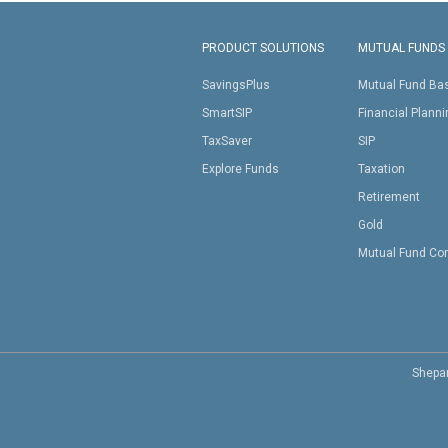
PRODUCT SOLUTIONS
MUTUAL FUNDS
SavingsPlus
Mutual Fund Ba
SmartSIP
Financial Plann
TaxSaver
SIP
Explore Funds
Taxation
Retirement
Gold
Mutual Fund Co
Shepar