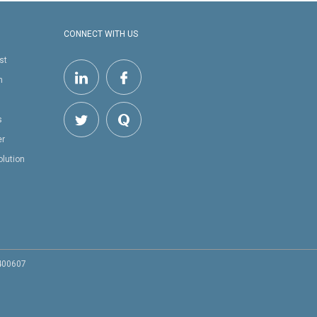
CONNECT WITH US
st
h
s
er
olution
 400607