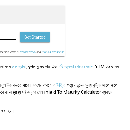
Get Started
cept the terms of
Privacy Policy
and
Terms & Conditions.
চনা করে,
মান দ্বারা
, কুপন সুদের হার, এবং
পরিপক্কতা থেকে মেয়াদ
. YTM হল বন্ডের
M আনুমানিক করতে পারে। দামের কারণে ক
ভিত্তি
পয়েন্ট, বন্ডের মূল্য বৃদ্ধির সাথে সাথে
র করে বা অন্যান্য সফ্টওয়্যার যেমন Yield To Maturity Calculator ব্যবহার
া করা হয়।