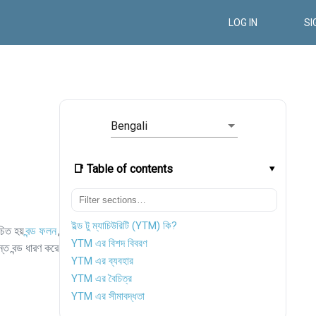
LOG IN
SI
Bengali
📑 Table of contents
ইল্ড টু ম্যাচিউরিটি (YTM) কি?
চিত হয়
বন্ড ফলন
,
YTM এর বিশদ বিবরণ
ন্ত বন্ড ধারণ করে
YTM এর ব্যবহার
YTM এর বৈচিত্র
YTM এর সীমাবদ্ধতা