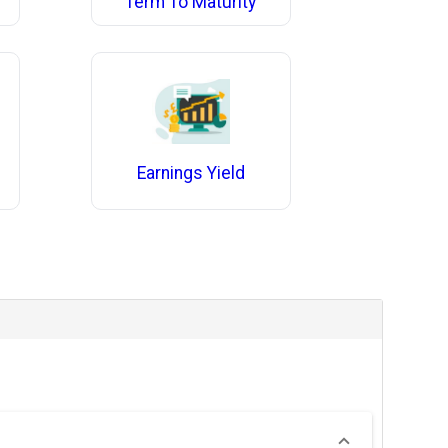
Term To Maturity
Earnings Yield