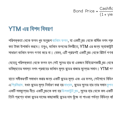
YTM এর বিশদ বিবরণ
পরিপক্কতা থেকে ফলন খুব অনুরূপ
বর্তমান ফলন
, যা একটি বন্ড থেকে বার্ষিক নগদ প্
কত টাকা উপার্জন করবে। তবুও, বর্তমান ফলনের বিপরীতে, YTM এর জন্য অ্যাকাউন্ট
সাধারণ বর্তমান ফলন গণনা করে না। যেমন, এটি প্রায়শই একটি বন্ড থেকে রিটার্ন গণনা
যেহেতু পরিপক্কতা থেকে ফলন হল সেই সুদের হার যা একজন বিনিয়োগকারী বন্ড থেকে প্রতি
ভবিষ্যতের সমস্ত নগদ প্রবাহের বর্তমান মূল্য বন্ডের বাজার মূল্যের সমান। YTM গণন
হাতে সমীকরণটি সমাধান করার জন্য একটি বন্ডের মূল্য এবং এর ফলন, সেইসাথে বিভিন্ন
এ
প্রিমিয়াম
. যখন বন্ডের মূল্য নির্ধারণ করা হয়
মাধ্যম
, বন্ডের সুদের হার তার সমান
কুপন
একটি সমমূল্যের নীচে একটি বন্ডকে বলা হয়
ডিসকাউন্ট বন্ড
, সুদের হার থেকে কম একট
তিনি প্রশ্নে থাকা বন্ডের দামের কাছাকাছি বন্ডের দাম খুঁজে না পাওয়া পর্যন্ত বিভিন