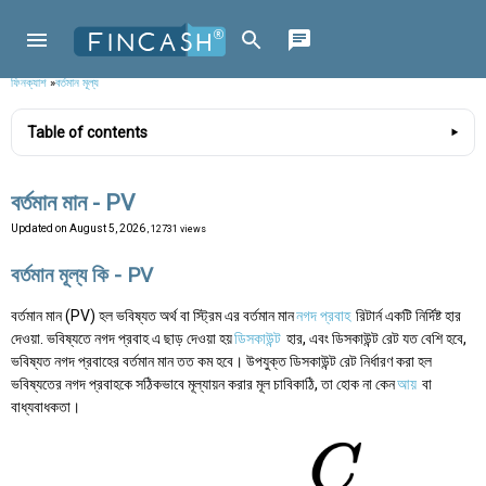
ফিনক্যাশ
»
বর্তমান মূল্য
Table of contents
বর্তমান মান - PV
Updated on
August 5, 2026
, 12731 views
বর্তমান মূল্য কি - PV
বর্তমান মান (PV) হল ভবিষ্যত অর্থ বা স্ট্রিম এর বর্তমান মান
নগদ প্রবাহ
রিটার্ন একটি নির্দিষ্ট হার
দেওয়া. ভবিষ্যতে নগদ প্রবাহ এ ছাড় দেওয়া হয়
ডিসকাউন্ট
হার, এবং ডিসকাউন্ট রেট যত বেশি হবে,
ভবিষ্যত নগদ প্রবাহের বর্তমান মান তত কম হবে। উপযুক্ত ডিসকাউন্ট রেট নির্ধারণ করা হল
ভবিষ্যতের নগদ প্রবাহকে সঠিকভাবে মূল্যায়ন করার মূল চাবিকাঠি, তা হোক না কেন
আয়
বা
বাধ্যবাধকতা।