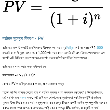
বর্তমান মূল্যের বিবরণ - PV
বর্তমান মানকে ডিসকাউন্ট মান হিসাবেও উল্লেখ করা হয়। দ্য
ভিত্তি
যে টাকা পাচ্ছেন? 1,
000
এখন টাকা বেশী মূল্য. এখন থেকে 1,000 পাঁচ বছর কারণ আপনি যদি এখন টাকা পেয়ে থাকেন তবে
আপনি এটি বিনিয়োগ করতে পারেন এবং পাঁচ বছরে অতিরিক্ত রিটার্ন পেতে পারেন।
বর্তমান মান গণনা করার জন্য সমীকরণ হল:
বর্তমান মান = FV / (1 + r)n
কোথায়: FV = ভবিষ্যৎ মান, r = হার, n = মেয়াদের সংখ্যা
অনেক আর্থিক গণনার ক্ষেত্রে ছাড় বা বর্তমান মূল্যের গণনা অত্যন্ত গুরুত্বপূর্ণ। উদাহরণস্বরূপ,
নেট বর্তমান মান,
বন্ধন
ফলন, স্পট রেট এবং পেনশনের বাধ্যবাধকতা সবই ডিসকাউন্ট বা বর্তমান
মূল্যের উপর নির্ভর করে। বর্তমান মূল্য গণনা করার জন্য কীভাবে একটি আর্থিক ক্যালকুলেটর ব্যবহার
করতে হয় তা শেখা আপনাকে নগদ ছাড়, গাড়ি কেনার ক্ষেত্রে 0% অর্থায়ন, বা বন্ধকীতে অর্থ