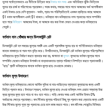
তুলনা সর্বোত্তমভাবে এর নীতিকে চিত্রিত করে
টাকার মান সময়
এবং অতিরিক্ত ঝুঁকি-ভিত্তিক
সুদের হার চার্জ বা পরিশোধের প্রয়োজন। সহজ কথায়, সময়ের সাথে সাথে আজকের অর্থ আগামীকাল
একই টাকার চেয়ে বেশি মূল্যবান - অর্থাৎ, প্রায় সব পরিস্থিতিতেই একজন ব্যক্তির কাছে আজকে
$1 বনাম আগামীকাল একই $1 থাকবে। ভবিষ্যত মান ভবিষ্যতের নগদ প্রবাহের সাথে সম্পর্কিত
হতে পারে
বিনিয়োগ
আজকের টাকা, বা আজকে ধার করা টাকা ফেরত দেওয়ার জন্য ভবিষ্যতের
পেমেন্ট।
বর্তমান মান খোঁজার জন্য ডিসকাউন্ট রেট
ডিসকাউন্ট রেট হল সময়ের মূল্যের সমষ্টি এবং একটি প্রাসঙ্গিক সুদের হার যা গাণিতিকভাবে ভবিষ্যত
মানকে নামমাত্র বা পরম পদে বৃদ্ধি করে। বিপরীতভাবে, ডিসকাউন্ট রেট বর্তমান মূল্যের পরিপ্রেক্ষিতে
ভবিষ্যতের মূল্য নির্ধারণ করতে ব্যবহার করা হয়, ঋণদাতা বা
মূলধন
মূলধনের বর্তমান মূল্যের সাথে
সম্পর্কিত যেকোন ভবিষ্যত উপার্জন বা বাধ্যবাধকতার ন্যায্য পরিমাণে নিষ্পত্তি করতে প্রদানকারী।
"ছাড়" শব্দটি ভবিষ্যতের মানকে বর্তমান মূল্যে ছাড় দেওয়াকে বোঝায়।
বর্তমান মূল্য উদাহরণ
বর্তমান মূল্য ভবিষ্যতের কোনো আর্থিক সুবিধা বা দায়-দায়িত্বের ন্যায্যতা মূল্যায়নের জন্য একটি
ভিত্তি প্রদান করে। উদাহরণ স্বরূপ, বর্তমান মূল্যে ছাড় দেওয়া ভবিষ্যৎ নগদ রেয়াত সম্ভাব্য উচ্চ
ক্রয় মূল্যের মূল্য হতে পারে বা নাও হতে পারে। গাড়ি কেনার সময় একই আর্থিক হিসাব 0%
অর্থায়নের ক্ষেত্রে প্রযোজ্য। কম স্টিকার মূল্যের পরিবর্তে কিছু সুদ প্রদান করা ক্রেতার জন্য একটি
উচ্চ স্টিকার মূল্যে শূন্য সুদ প্রদানের চেয়ে ভাল কাজ করতে পারে। কম মর্টগেজ পেমেন্টের বিনিময়ে