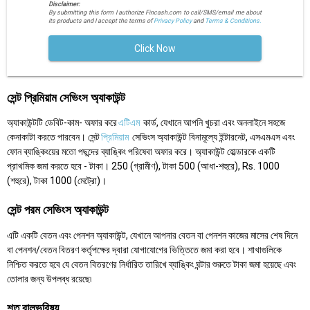
Disclaimer:
By submitting this form I authorize Fincash.com to call/SMS/email me about
its products and I accept the terms of
Privacy Policy
and
Terms & Conditions.
Click Now
সেন্ট প্রিমিয়াম সেভিংস অ্যাকাউন্ট
অ্যাকাউন্টটি ডেবিট-কাম- অফার করে
এটিএম
কার্ড, যেখানে আপনি খুচরা এবং অনলাইনে সহজে
কেনাকাটা করতে পারবেন। সেন্ট
প্রিমিয়াম
সেভিংস অ্যাকাউন্ট বিনামূল্যে ইন্টারনেট, এসএমএস এবং
ফোন ব্যাঙ্কিংয়ের মতো পছন্দের ব্যাঙ্কিং পরিষেবা অফার করে। অ্যাকাউন্ট হোল্ডারকে একটি
প্রাথমিক জমা করতে হবে - টাকা। 250 (গ্রামীণ), টাকা 500 (আধা-শহুরে), Rs. 1000
(শহুরে), টাকা 1000 (মেট্রো)।
সেন্ট পরম সেভিংস অ্যাকাউন্ট
এটি একটি বেতন এবং পেনশন অ্যাকাউন্ট, যেখানে আপনার বেতন বা পেনশন কাজের মাসের শেষ দিনে
বা পেনশন/বেতন বিতরণ কর্তৃপক্ষের দ্বারা যোগাযোগের ভিত্তিতে জমা করা হবে। শাখাগুলিকে
নিশ্চিত করতে হবে যে বেতন বিতরণের নির্ধারিত তারিখে ব্যাঙ্কিং ঘন্টার শুরুতে টাকা জমা হয়েছে এবং
তোলার জন্য উপলব্ধ রয়েছে৷
শত বালভবিষ্য