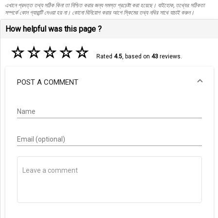
এখানে প্রদত্ত তথ্য সঠিক কিনা তা নিশ্চিত করার জন্য সমস্ত প্রচেষ্টা করা হয়েছে। যাইহোক, তথ্যের সঠিকতা
সম্পর্কে কোন গ্যারান্টি দেওয়া হয় না। কোনো বিনিয়োগ করার আগে স্কিমের তথ্য নথির সাথে যাচাই করুন।
How helpful was this page ?
☆
☆
☆
☆
☆
Rated
4.5
, based on
43
reviews.
POST A COMMENT
Name
Email (optional)