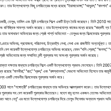
রেন। তার উল্লেখযোগ্য কিছু চলচ্চিত্রের মধ্যে রয়েছে "ইয়ামাডোঙ্গা," "আধুরস," "বাদশাহ" এ
কারী, তেলুগু, তামিল এবং হিন্দি চলচ্চিত্র শিল্পে একটি চিহ্ন তৈরি করেছেন। তিনি 2010 স
ণিজ্যিক সাফল্য অর্জন করেছে। তার উল্লেখযোগ্য কাজের মধ্যে রয়েছে "বাহুবলী: দ্য বিগিনিং,
-এ তার অসাধারণ অভিনয়ের জন্য শ্রেষ্ঠ পার্শ্ব অভিনেতা - তেলুগুর জন্য ফিল্মফেয়ার পুরস্ক
াণ্ডারে অভিনয়, প্রযোজনা, পরিচালনা, চিত্রনাট্য লেখা, লেখা এবং রাজনীতি অন্তর্ভুক্ত। ত
। তিনি বেশ কয়েকটি উল্লেখযোগ্য চলচ্চিত্রে অভিনয় করেছেন, যেমন "থলি প্রেমা," "জলসা," "
েষ্ঠ অভিনেতার জন্য সম্মানিত নন্দী পুরস্কার সহ অসংখ্য পুরস্কার অর্জন করেছে।
্যোক্তা দক্ষতার মাধ্যমে চলচ্চিত্র শিল্পে একটি উল্লেখযোগ্য প্রভাব ফেলেছেন। তিনি 2007
যে রয়েছে "মাগধীরা," "রচা," "ধ্রুব," এবং "রঙ্গস্থানলম," যেগুলো অভিনেতা হিসেবে তার বহু
 জন্য একটি লোভনীয় ফিল্মফেয়ার পুরস্কার অর্জন করে।
 সালে "গঙ্গোত্রী" চলচ্চিত্রের মাধ্যমে তার অভিনয়ে আত্মপ্রকাশ করেন। তার উল্লেখযোগ্য কি
ফেয়ার পুরস্কার সহ বেশ কয়েকটি পুরস্কার জিতেছেন। মহেশ বাবু হলেন একজন তেলেগু অভিনেত
"ভারত আনে নেনু" এর মতো উল্লেখযোগ্য চলচ্চিত্র দিয়ে তেলুগু সিনেমার অন্যতম প্রধান অভিন