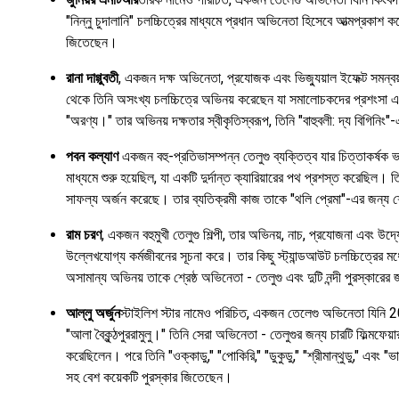
"নিন্নু চুদালানি" চলচ্চিত্রের মাধ্যমে প্রধান অভিনেতা হিসেবে আত্মপ্রকাশ ক
জিতেছেন।
রানা দাগ্গুবতী
, একজন দক্ষ অভিনেতা, প্রযোজক এবং ভিজ্যুয়াল ইফেক্ট সমন্বয়
থেকে তিনি অসংখ্য চলচ্চিত্রে অভিনয় করেছেন যা সমালোচকদের প্রশংসা এবং বা
"অরণ্য।" তার অভিনয় দক্ষতার স্বীকৃতিস্বরূপ, তিনি "বাহুবলী: দ্য বিগিনিং"
পবন কল্যাণ
একজন বহু-প্রতিভাসম্পন্ন তেলুগু ব্যক্তিত্ব যার চিত্তাকর্ষক ভ
মাধ্যমে শুরু হয়েছিল, যা একটি দুর্দান্ত ক্যারিয়ারের পথ প্রশস্ত করেছিল
সাফল্য অর্জন করেছে। তার ব্যতিক্রমী কাজ তাকে "থলি প্রেমা"-এর জন্য শ্র
রাম চরণ
, একজন বহুমুখী তেলুগু শিল্পী, তার অভিনয়, নাচ, প্রযোজনা এবং উদ
উল্লেখযোগ্য কর্মজীবনের সূচনা করে। তার কিছু স্ট্যান্ডআউট চলচ্চিত্রের মধ্
অসামান্য অভিনয় তাকে শ্রেষ্ঠ অভিনেতা - তেলুগু এবং দুটি নন্দী পুরস্কারের
আল্লু অর্জুন
স্টাইলিশ স্টার নামেও পরিচিত, একজন তেলেগু অভিনেতা যিনি 2003
"আলা বৈকুন্ঠপুররামুলু।" তিনি সেরা অভিনেতা - তেলুগুর জন্য চারটি ফিল্ম
করেছিলেন। পরে তিনি "ওক্কাডু," "পোকিরি," "ডুকুডু," "শ্রীমান্থুডু," এবং 
সহ বেশ কয়েকটি পুরস্কার জিতেছেন।