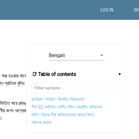
LOG IN
SI
Bengali
📑 Table of contents
শুরু হওয়ার সাথে
ন প্রতিভা বৃদ্ধি
র‌্যাঙ্কিং নির্ধারণে বিবেচিত বিষয়গুলো
িত্তি করে র‍্যাঙ্ক
শীর্ষ 22 সর্বাধিক-অর্পিত দক্ষিণ ভারতীয় অভিনেতা
্ষণীয় জগৎ অন্বেষণ
দক্ষিণ শিল্পের শীর্ষ অভিনেতাদের আয়ের উৎস
ন।
সর্বশেষ ভাবনা