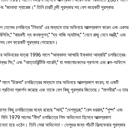
বং "জানাথা গ্যারেজ।" তিনি চারটি নন্দী পুরস্কার সহ বেশ কয়েকটি পুরস্কার
ালে তেলেগু চলচ্চিত্র "লিডার" এর মাধ্যমে তার অভিনয়ে আত্মপ্রকাশ করেন এবং এরপর
" "বাহুবলী: দ্য কনক্লুশন," "দ্য গাজি অ্যাটাক," "নেনে রাজু নেনে মন্ত্রী," এবং
ার সহ বেশ কয়েকটি পুরস্কার পেয়েছেন।
ার অভিনয়ের যাত্রা 1996 সালে "আক্কাদা আম্মায়ি ইক্কাদা আব্বায়ি" চলচ্চিত্রের
গব্বর সিং," এবং "আত্তারিন্টিকি দারেদি," যা সমালোচকদের প্রশংসা এবং বক্স-অফিসে
 সালে "চিরুথা" চলচ্চিত্রের মাধ্যমে তার অভিনয়ে আত্মপ্রকাশ করেন, যা একটি
মুখী প্রতিভা প্রদর্শন করেছে এবং তাকে বেশ কিছু পুরস্কার জিতেছে। "মাগধীরা"-এ তার
ছু চলচ্চিত্রের মধ্যে রয়েছে "আর্য," "দেশমুদুরু," "রেস গুররাম," "পুষ্প" এবং
া যিনি 1979 সালের "নীদা" চলচ্চিত্রে শিশু অভিনেতা হিসেবে আত্মপ্রকাশ
েতা হয়ে ওঠেন। তিনি সেরা অভিনেতা - তেলুগুর জন্য পাঁচটি ফিল্মফেয়ার পুরস্কার