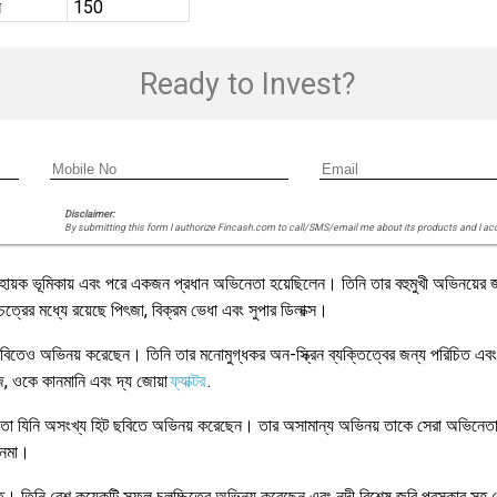
স
150
Ready to Invest?
Disclaimer:
By submitting this form I authorize Fincash.com to call/SMS/email me about its products and I ac
়ক ভূমিকায় এবং পরে একজন প্রধান অভিনেতা হয়েছিলেন। তিনি তার বহুমুখী অভিনয়ের জন্য 
্রের মধ্যে রয়েছে পিৎজা, বিক্রম ভেধা এবং সুপার ডিলাক্স।
বিতেও অভিনয় করেছেন। তিনি তার মনোমুগ্ধকর অন-স্ক্রিন ব্যক্তিত্বের জন্য পরিচিত এবং শ
জ, ওকে কানমানি এবং দ্য জোয়া
ফ্যাক্টর
.
তা যিনি অসংখ্য হিট ছবিতে অভিনয় করেছেন। তার অসামান্য অভিনয় তাকে সেরা অভিনেতার 
নেমা।
িনি বেশ কয়েকটি সফল চলচ্চিত্রে অভিনয় করেছেন এবং নন্দী বিশেষ জুরি পুরস্কার সহ বে