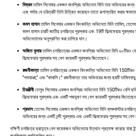
বিক্রম
তামিল সিনেমার একজন জনপ্রিয় অভিনেতা যিনি তার অভিনয়ের জন্য বেশ 
এবং পর্দায় যে চরিত্রটি তিনি চিত্রিত করেছেন তাতে রূপান্তরিত করার ক্ষম
কমল হাসান
তামিল সিনেমার একজন কিংবদন্তি অভিনেতা যিনি তামিল, তেলেগু, হ
কমল হাসান চারটি জাতীয় চলচ্চিত্র পুরস্কার এবং 19টি ফিল্মফেয়ার পুরস্কার সহ
অভিনেতাদের অনুপ্রাণিত করা চালিয়ে যান।
অজিত কুমার
তামিল চলচ্চিত্রের একজন জনপ্রিয় অভিনেতা যিনি ৬০টিরও বেশি
ফিল্মফেয়ার পুরস্কার সহ বেশ কয়েকটি পুরস্কার জিতেছেন।
রজনীকান্ত
তামিল চলচ্চিত্রের একজন কিংবদন্তি অভিনেতা যিনি 150টিরও বেশি
"পদায়াপ্পা," এবং "কাবালি।" রজনীকান্ত তার অভিনয়ের জন্য ছয়টি তামিলনাড়
চিরঞ্জীবী
তেলুগু সিনেমার একজন জনপ্রিয় অভিনেতা যিনি 150টিরও বেশি ছবিতে অ
ফিল্মফেয়ার পুরস্কার এবং একটি পদ্মভূষণ সহ বেশ কয়েকটি পুরস্কার জিতেছে
প্রভাস
তেলেগু সিনেমার একজন জনপ্রিয় অভিনেতা যিনি ব্লকবাস্টার চলচ্চিত্র
অভিনয়ের জন্য একটি নন্দী পুরস্কার এবং একটি ফিল্মফেয়ার পুরস্কার সহ বে
দক্ষিণী চলচ্চিত্র ভ্রাতৃত্ব বেশ কয়েকজন অভিনেতার উত্থান প্রত্যক্ষ করেছে যারা
জনপ্রিয়তা প্রতিফলিত করে।