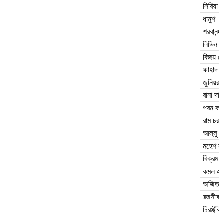
সিরিয়া
ধানুশ
শরবানন্
নিভিন
বিজয় 
ফাহাদ
জুনিয
রানা দা
পবন ক
রাম চ
আল্লু 
মহেশ ব
বিক্রম
কমল হ
অজিত 
রজনীক
চিরঞ্জীব