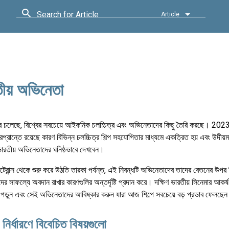
Search for Article
Article
রতীয় অভিনেতা
করে চলেছে, বিশ্বের সবচেয়ে আইকনিক চলচ্চিত্র এবং অভিনেতাদের কিছু তৈরি করছে। 2023 
প্রান্তে রয়েছে কারণ বিভিন্ন চলচ্চিত্র শিল্প সহযোগিতার মাধ্যমে একত্রিত হয় এবং উদীয়মা
ভারতীয় অভিনেতাদের ঘনিষ্ঠভাবে দেখবেন।
েটেরান্স থেকে শুরু করে উঠতি তারকা পর্যন্ত, এই নিবন্ধটি অভিনেতাদের তাদের বেতনের উপর ভ
ের সাফল্যে অবদান রাখার কারণগুলির অন্তর্দৃষ্টি প্রদান করে। দক্ষিণ ভারতীয় সিনেমার আকর
ড়ুন এবং সেই অভিনেতাদের আবিষ্কার করুন যারা আজ শিল্পে সবচেয়ে বড় প্রভাব ফেলছে
িং নির্ধারণে বিবেচিত বিষয়গুলো