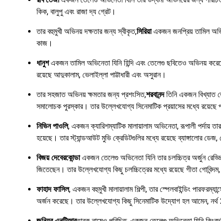
কিক, বালুপু এবং রাজা দ্য গ্রেট।
তার বহুমুখী অভিনয় দক্ষতার জন্য স্বীকৃত,
সিরিয়া
একজন জনপ্রিয় তামিল অভিনে
কাজ।
ধানুশ
একজন তামিল অভিনেতা যিনি হিন্দি এবং তেলেগু ছবিতেও অভিনয় করেছেন
রয়েছে আদুকালাম, ভেলাইল্লা পাট্টাধারী এবং অসুরান।
তার সহজাত অভিনয় ক্ষমতার জন্য প্রশংসিত,
শরবানন্দ
তিনি একজন বিখ্যাত তে
সমালোচক পুরস্কার। তার উল্লেখযোগ্য সিনেমাটিক প্রয়াসের মধ্যে রয়েছে প্
নিভিন পাওলি
, একজন ক্যারিশম্যাটিক মালায়ালাম অভিনেতা, রূপালী পর্দায় তা
হয়েছে। তার স্ট্যান্ডআউট মুভি ক্রেডিটগুলির মধ্যে রয়েছে ব্যাঙ্গালোর ড
বিজয় দেবেরকোন্ডা
একজন তেলেগু অভিনেতা যিনি তার চলচ্চিত্র অর্জুন রেড্ড
জিতেছেন। তার উল্লেখযোগ্য কিছু চলচ্চিত্রের মধ্যে রয়েছে গীতা গোবিন্দম, 
ফাহাদ ফাসিল
, একজন বহুমুখী মালায়ালাম শিল্পী, তার স্পেলবাইন্ডিং পারফরম্য
অর্জন করেছে। তার উল্লেখযোগ্য কিছু সিনেমাটিক উদ্যোগ হল আমেন, নর্থ 24 
জুনিয়র এনটিআর
তারক নামেও পরিচিত, একজন তেলেগু অভিনেতা যিনি কিংবদন্ত