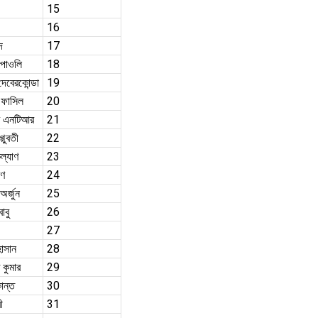
15
16
দ
17
 পাওলি
18
দেবেরকোন্ডা
19
 ফাসিল
20
়র এনটিআর
21
গ্গুবতী
22
ল্যাণ
23
রণ
24
অর্জুন
25
াবু
26
27
াসান
28
কুমার
29
ান্ত
30
ী
31