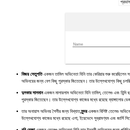
প্রভা
বিজয় সেতুপতি
একজন তামিল অভিনেতা যিনি তার কেরিয়ার শুরু করেছিলেন সহায
অভিনয়ের জন্য বেশ কিছু পুরস্কার জিতেছেন। তার উল্লেখযোগ্য কিছু চলচ্চিত
দুলকার সালমান
একজন মালায়লাম অভিনেতা যিনি তামিল, তেলেগু এবং হিন্দি ছ
পুরস্কার জিতেছেন। তার উল্লেখযোগ্য কাজের মধ্যে রয়েছে ব্যাঙ্গালোর ডে
তার অনায়াস অভিনয় শৈলীর জন্য বিখ্যাত,
সুন্দর
একজন বিশিষ্ট তেলেগু অভিনে
উল্লেখযোগ্য কাজের মধ্যে রয়েছে এগা, ইয়েভেদে সুব্রামণ্যম এবং জার্সি সি
রবি তেজা
একজন তেলেগু অভিনেতা যিনি তার উদ্যমী অভিনয়ের জন্য পরিচিত। ত