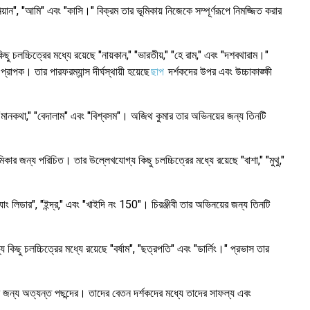
ন", "আমি" এবং "কাসি।" বিক্রম তার ভূমিকায় নিজেকে সম্পূর্ণরূপে নিমজ্জিত করার
চলচ্চিত্রের মধ্যে রয়েছে "নায়কান," "ভারতীয়," "হে রাম," এবং "দশবথারাম।"
্রাপক। তার পারফরম্যান্স দীর্ঘস্থায়ী হয়েছে
ছাপ
দর্শকদের উপর এবং উচ্চাকাঙ্ক্ষী
 "মানকথা," "বেদালাম" এবং "বিশ্বসম"। অজিথ কুমার তার অভিনয়ের জন্য তিনটি
 জন্য পরিচিত। তার উল্লেখযোগ্য কিছু চলচ্চিত্রের মধ্যে রয়েছে "বাশা," "মুথু,"
 লিডার", "ইন্দ্র," এবং "খাইদি নং 150"। চিরঞ্জীবী তার অভিনয়ের জন্য তিনটি
ছু চলচ্চিত্রের মধ্যে রয়েছে "বর্ষাম", "ছত্রপতি" এবং "ডার্লিং।" প্রভাস তার
ের জন্য অত্যন্ত পছন্দের। তাদের বেতন দর্শকদের মধ্যে তাদের সাফল্য এবং