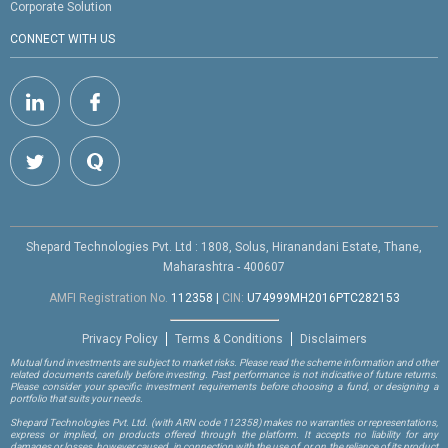
Corporate Solution
CONNECT WITH US
Shepard Technologies Pvt. Ltd : 1808, Solus, Hiranandani Estate, Thane,
Maharashtra - 400607
AMFI Registration No.
112358
|
CIN:
U74999MH2016PTC282153
Privacy Policy
Terms & Conditions
Disclaimers
Mutual fund investments are subject to market risks. Please read the scheme information and other
related documents carefully before investing. Past performance is not indicative of future returns.
Please consider your specific investment requirements before choosing a fund, or designing a
portfolio that suits your needs.
Shepard Technologies Pvt. Ltd.
(with ARN code 112358)
makes no warranties or representations,
express or implied, on products offered through the platform. It accepts no liability for any
damages or losses, however caused, in connection with the use of, or on the reliance of its product