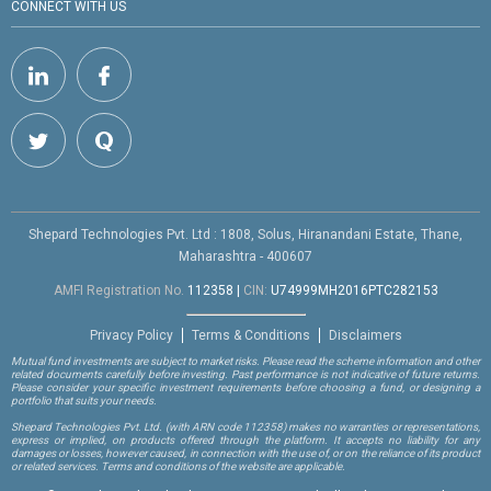
CONNECT WITH US
Shepard Technologies Pvt. Ltd : 1808, Solus, Hiranandani Estate, Thane,
Maharashtra - 400607
AMFI Registration No.
112358
|
CIN:
U74999MH2016PTC282153
Privacy Policy
Terms & Conditions
Disclaimers
Mutual fund investments are subject to market risks. Please read the scheme information and other
related documents carefully before investing. Past performance is not indicative of future returns.
Please consider your specific investment requirements before choosing a fund, or designing a
portfolio that suits your needs.
Shepard Technologies Pvt. Ltd.
(with ARN code 112358)
makes no warranties or representations,
express or implied, on products offered through the platform. It accepts no liability for any
damages or losses, however caused, in connection with the use of, or on the reliance of its product
or related services. Terms and conditions of the website are applicable.