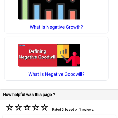
What Is Negative Growth?
What Is Negative Goodwill?
How helpful was this page ?
☆
☆
☆
☆
☆
Rated
5
, based on
1
reviews.