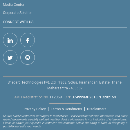
Media Center
Corporate Solution
CONNECT WITH US
Shepard Technologies Pvt. Ltd : 1808, Solus, Hiranandani Estate, Thane,
Maharashtra - 400607
AMFI Registration No.
112358
|
CIN:
U74999MH2016PTC282153
Privacy Policy
Terms & Conditions
Disclaimers
Mutual fund investments are subject to market risks. Please read the scheme information and other
related documents carefully before investing. Past performance is not indicative of future returns.
Please consider your specific investment requirements before choosing a fund, or designing a
portfolio that suits your needs.