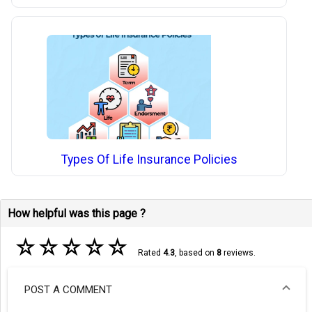
Types Of Life Insurance Policies
How helpful was this page ?
☆
☆
☆
☆
☆
Rated
4.3
, based on
8
reviews.
POST A COMMENT