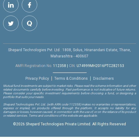
Shepard Technologies Pvt. Ltd : 1808, Solus, Hiranandani Estate, Thane,
Maharashtra - 400607
AMFI Registration No.
112358
|
CIN:
U74999MH2016PTC282153
Privacy Policy
Terms & Conditions
Disclaimers
Mutual fund investments are subject to market risks. Please read the scheme information and other
related documents carefully before investing. Past performance is not indicative of future returns.
Please consider your specific investment requirements before choosing a fund, or designing a
portfolio that suits your needs.
Shepard Technologies Pvt. Ltd.
(with ARN code 112358)
makes no warranties or representations,
express or implied, on products offered through the platform. It accepts no liability for any
damages or losses, however caused, in connection with the use of, or on the reliance of its product
or related services. Terms and conditions of the website are applicable.
©
2026 Shepard Technologies Private Limited. All Rights Reserved