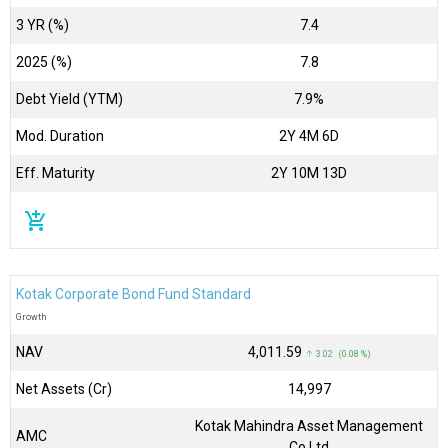
3 YR (%)
7.4
2025 (%)
7.8
Debt Yield (YTM)
7.9%
Mod. Duration
2Y 4M 6D
Eff. Maturity
2Y 10M 13D
add_shopping_cart
Kotak Corporate Bond Fund Standard
Growth
NAV
₹4,011.59
↑ 3.02 (0.08 %)
Net Assets (Cr)
₹14,997
Kotak Mahindra Asset Management
AMC
Co Ltd