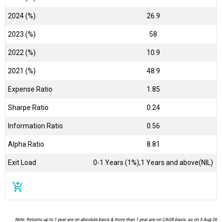
2024 (%)
26.9
2023 (%)
58
2022 (%)
10.9
2021 (%)
48.9
Expense Ratio
1.85
Sharpe Ratio
0.24
Information Ratio
0.56
Alpha Ratio
8.81
Exit Load
0-1 Years (1%),1 Years and above(NIL)
add_shopping_cart
Note: Returns up to 1 year are on absolute basis & more than 1 year are on CAGR basis. as on 5 Aug 26