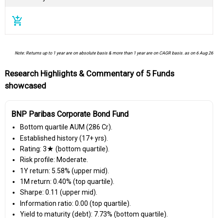
add_shopping_cart
Note: Returns up to 1 year are on absolute basis & more than 1 year are on CAGR basis. as on 6 Aug 26
Research Highlights & Commentary of 5 Funds
showcased
BNP Paribas Corporate Bond Fund
Bottom quartile AUM (₹286 Cr).
Established history (17+ yrs).
Rating: 3★ (bottom quartile).
Risk profile: Moderate.
1Y return: 5.58% (upper mid).
1M return: 0.40% (top quartile).
Sharpe: 0.11 (upper mid).
Information ratio: 0.00 (top quartile).
Yield to maturity (debt): 7.73% (bottom quartile).