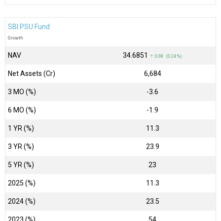
SBI PSU Fund
Growth
NAV
₹34.6851
↑ 0.08 (0.24 %)
Net Assets (Cr)
₹6,684
3 MO (%)
-3.6
6 MO (%)
-1.9
1 YR (%)
11.3
3 YR (%)
23.9
5 YR (%)
23
2025 (%)
11.3
2024 (%)
23.5
2023 (%)
54