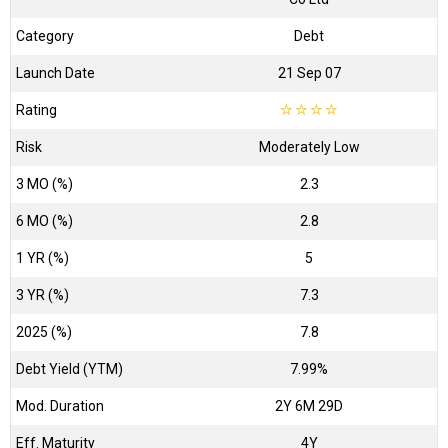
Category
Debt
Launch Date
21 Sep 07
Rating
☆
☆
☆
☆
Risk
Moderately Low
3 MO (%)
2.3
6 MO (%)
2.8
1 YR (%)
5
3 YR (%)
7.3
2025 (%)
7.8
Debt Yield (YTM)
7.99%
Mod. Duration
2Y 6M 29D
Eff. Maturity
4Y