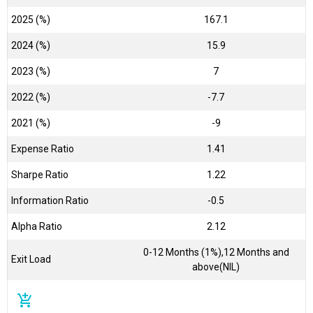
2025 (%)
167.1
2024 (%)
15.9
2023 (%)
7
2022 (%)
-7.7
2021 (%)
-9
Expense Ratio
1.41
Sharpe Ratio
1.22
Information Ratio
-0.5
Alpha Ratio
2.12
0-12 Months (1%),12 Months and
Exit Load
above(NIL)
add_shopping_cart