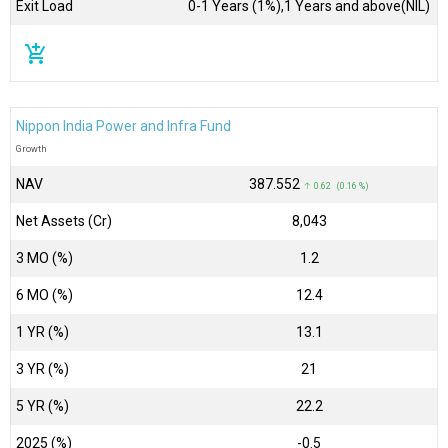
Exit Load
0-1 Years (1%),1 Years and above(NIL)
add_shopping_cart
Nippon India Power and Infra Fund
Growth
NAV
₹387.552
↑ 0.62 (0.16 %)
Net Assets (Cr)
₹8,043
3 MO (%)
1.2
6 MO (%)
12.4
1 YR (%)
13.1
3 YR (%)
21
5 YR (%)
22.2
2025 (%)
-0.5