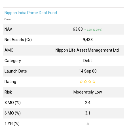
Nippon India Prime Debt Fund
Growth
NAV
₹63.83
↑ 0.05 (0.08 %)
Net Assets (Cr)
₹9,433
AMC
Nippon Life Asset Management Ltd.
Category
Debt
Launch Date
14 Sep 00
Rating
☆
☆
☆
☆
Risk
Moderately Low
3 MO (%)
2.4
6 MO (%)
3.1
1 YR (%)
5