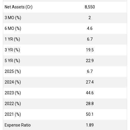
Net Assets (Cr)
₹8,550
3 MO (%)
2
6 MO (%)
4.6
1 YR (%)
6.7
3 YR (%)
19.5
5 YR (%)
22.9
2025 (%)
6.7
2024 (%)
27.4
2023 (%)
44.6
2022 (%)
28.8
2021 (%)
50.1
Expense Ratio
1.89