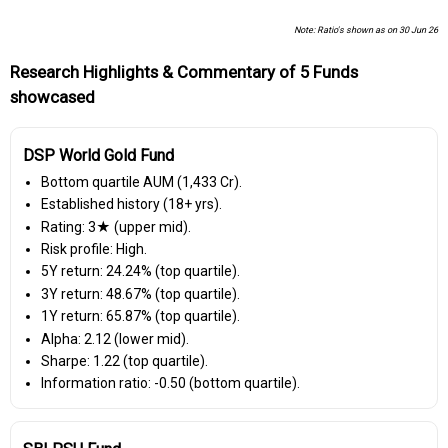
Note: Ratio's shown as on 30 Jun 26
Research Highlights & Commentary of 5 Funds
showcased
DSP World Gold Fund
Bottom quartile AUM (₹1,433 Cr).
Established history (18+ yrs).
Rating: 3★ (upper mid).
Risk profile: High.
5Y return: 24.24% (top quartile).
3Y return: 48.67% (top quartile).
1Y return: 65.87% (top quartile).
Alpha: 2.12 (lower mid).
Sharpe: 1.22 (top quartile).
Information ratio: -0.50 (bottom quartile).