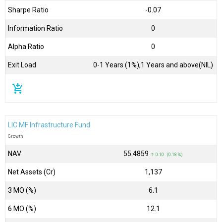
Sharpe Ratio
-0.07
Information Ratio
0
Alpha Ratio
0
Exit Load
0-1 Years (1%),1 Years and above(NIL)
add_shopping_cart
LIC MF Infrastructure Fund
Growth
NAV
₹55.4859
↑ 0.10 (0.18 %)
Net Assets (Cr)
₹1,137
3 MO (%)
6.1
6 MO (%)
12.1