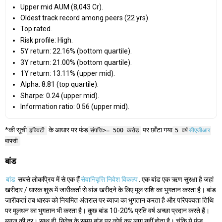
Upper mid AUM (₹8,043 Cr).
Oldest track record among peers (22 yrs).
Top rated.
Risk profile: High.
5Y return: 22.16% (bottom quartile).
3Y return: 21.00% (bottom quartile).
1Y return: 13.11% (upper mid).
Alpha: 8.81 (top quartile).
Sharpe: 0.24 (upper mid).
Information ratio: 0.56 (upper mid).
*की सूची
के आधार पर फंड
पर छाँटा गया
इक्विटी
संपत्ति>= 500 करोड़
5 वर्ष
सीएजीआर
वापसी
बांड
बांड
सबसे लोकप्रिय में से एक हैं
सेवानिवृत्ति निवेश विकल्प
. एक बांड एक ऋण सुरक्षा है जहां
खरीदार / धारक शुरू में जारीकर्ता से बांड खरीदने के लिए मूल राशि का भुगतान करता है। बांड
जारीकर्ता तब धारक को नियमित अंतराल पर ब्याज का भुगतान करता है और परिपक्वता तिथि
पर मूलधन का भुगतान भी करता है। कुछ बांड 10-20% प्रति वर्ष अच्छा प्रदान करते हैं।
ब्याज की दर। साथ ही, निवेश के समय बांड पर कोई कर लागू नहीं होता है। चूंकि ये फंड