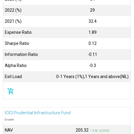
2022 (%)
29
2021 (%)
32.4
Expense Ratio
1.89
Sharpe Ratio
0.12
Information Ratio
-0.11
Alpha Ratio
-0.3
Exit Load
0-1 Years (1%),1 Years and above(NIL)
add_shopping_cart
ICICI Prudential Infrastructure Fund
Growth
NAV
₹205.32
↑ 0.52 (0.25 %)