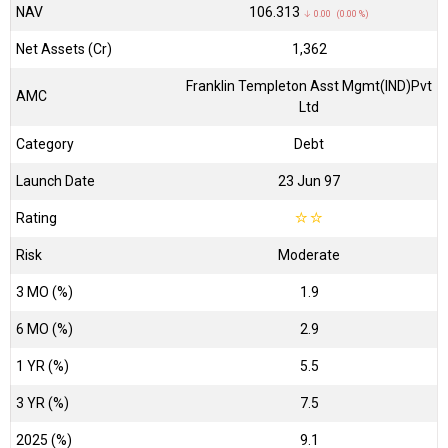
NAV
₹106.313
↓ 0.00 (0.00 %)
Net Assets (Cr)
₹1,362
Franklin Templeton Asst Mgmt(IND)Pvt
AMC
Ltd
Category
Debt
Launch Date
23 Jun 97
Rating
☆
☆
Risk
Moderate
3 MO (%)
1.9
6 MO (%)
2.9
1 YR (%)
5.5
3 YR (%)
7.5
2025 (%)
9.1