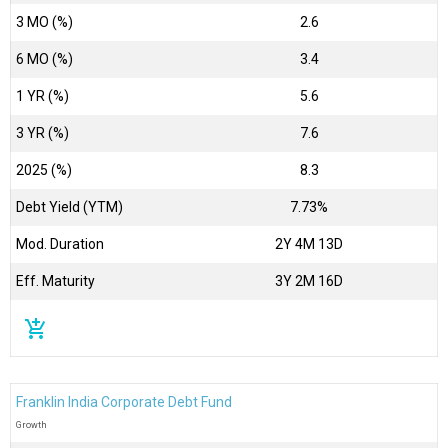
3 MO (%)
2.6
6 MO (%)
3.4
1 YR (%)
5.6
3 YR (%)
7.6
2025 (%)
8.3
Debt Yield (YTM)
7.73%
Mod. Duration
2Y 4M 13D
Eff. Maturity
3Y 2M 16D
add_shopping_cart
Franklin India Corporate Debt Fund
Growth