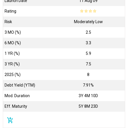
Launch Date
11 Aug 09
Rating
☆
☆
☆
☆
Risk
Moderately Low
3 MO (%)
2.5
6 MO (%)
3.3
1 YR (%)
5.9
3 YR (%)
7.5
2025 (%)
8
Debt Yield (YTM)
7.91%
Mod. Duration
3Y 4M 10D
Eff. Maturity
5Y 8M 23D
add_shopping_cart