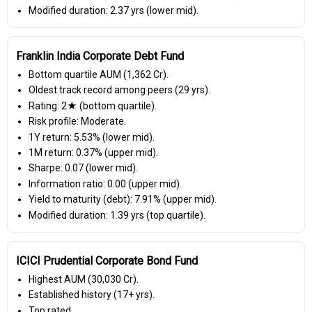
Modified duration: 2.37 yrs (lower mid).
Franklin India Corporate Debt Fund
Bottom quartile AUM (₹1,362 Cr).
Oldest track record among peers (29 yrs).
Rating: 2★ (bottom quartile).
Risk profile: Moderate.
1Y return: 5.53% (lower mid).
1M return: 0.37% (upper mid).
Sharpe: 0.07 (lower mid).
Information ratio: 0.00 (upper mid).
Yield to maturity (debt): 7.91% (upper mid).
Modified duration: 1.39 yrs (top quartile).
ICICI Prudential Corporate Bond Fund
Highest AUM (₹30,030 Cr).
Established history (17+ yrs).
Top rated.