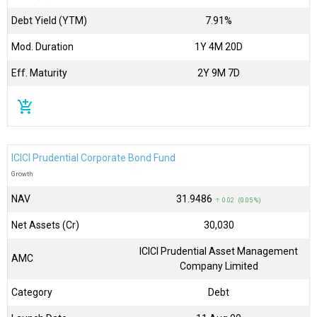
Debt Yield (YTM)
7.91%
Mod. Duration
1Y 4M 20D
Eff. Maturity
2Y 9M 7D
add_shopping_cart
ICICI Prudential Corporate Bond Fund
Growth
NAV
₹31.9486
↑ 0.02 (0.05 %)
Net Assets (Cr)
₹30,030
ICICI Prudential Asset Management
AMC
Company Limited
Category
Debt