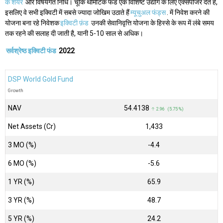
के शेयर
और विषयगत निधि। चूंकि थीमैटिक फंड एक विशिष्ट उद्योग के लिए एक्सपोजर देते हैं,
इसलिए वे सभी इक्विटी में सबसे ज्यादा जोखिम उठाते हैं
म्यूचुअल फंड्स
. में निवेश करने की
योजना बना रहे निवेशक
इक्विटी फ़ंड
उनकी सेवानिवृत्ति योजना के हिस्से के रूप में लंबे समय
तक रहने की सलाह दी जाती है, यानी 5-10 साल से अधिक।
सर्वश्रेष्ठ इक्विटी फंड
2022
DSP World Gold Fund
Growth
NAV
₹54.4138
↑ 2.96 (5.75 %)
Net Assets (Cr)
₹1,433
3 MO (%)
-4.4
6 MO (%)
-5.6
1 YR (%)
65.9
3 YR (%)
48.7
5 YR (%)
24.2