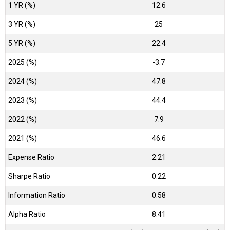
1 YR (%)
12.6
3 YR (%)
25
5 YR (%)
22.4
2025 (%)
-3.7
2024 (%)
47.8
2023 (%)
44.4
2022 (%)
7.9
2021 (%)
46.6
Expense Ratio
2.21
Sharpe Ratio
0.22
Information Ratio
0.58
Alpha Ratio
8.41