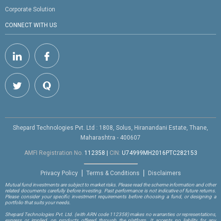
Corporate Solution
CONNECT WITH US
Shepard Technologies Pvt. Ltd : 1808, Solus, Hiranandani Estate, Thane,
Maharashtra - 400607
AMFI Registration No.
112358
|
CIN:
U74999MH2016PTC282153
Privacy Policy
Terms & Conditions
Disclaimers
Mutual fund investments are subject to market risks. Please read the scheme information and other
related documents carefully before investing. Past performance is not indicative of future returns.
Please consider your specific investment requirements before choosing a fund, or designing a
portfolio that suits your needs.
Shepard Technologies Pvt. Ltd.
(with ARN code 112358)
makes no warranties or representations,
express or implied, on products offered through the platform. It accepts no liability for any