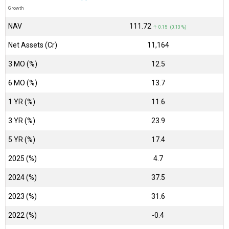
Growth
NAV
₹111.72
↑ 0.15 (0.13 %)
Net Assets (Cr)
₹11,164
3 MO (%)
12.5
6 MO (%)
13.7
1 YR (%)
11.6
3 YR (%)
23.9
5 YR (%)
17.4
2025 (%)
4.7
2024 (%)
37.5
2023 (%)
31.6
2022 (%)
-0.4