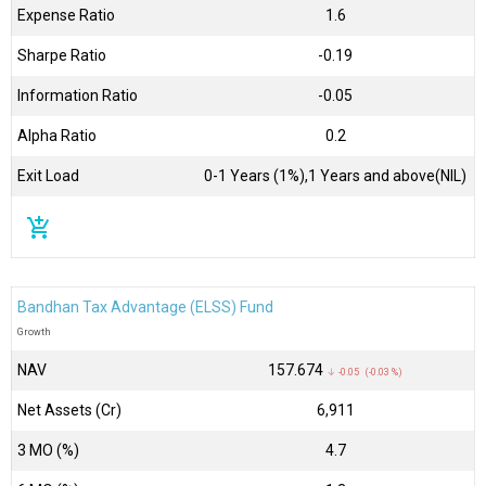
Expense Ratio
1.6
Sharpe Ratio
-0.19
Information Ratio
-0.05
Alpha Ratio
0.2
Exit Load
0-1 Years (1%),1 Years and above(NIL)
add_shopping_cart
Bandhan Tax Advantage (ELSS) Fund
Growth
NAV
₹157.674
↓ -0.05 (-0.03 %)
Net Assets (Cr)
₹6,911
3 MO (%)
4.7