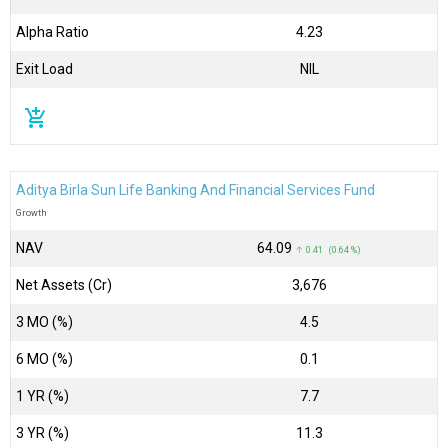
Alpha Ratio
4.23
Exit Load
NIL
add_shopping_cart
Aditya Birla Sun Life Banking And Financial Services Fund
Growth
NAV
₹64.09
↑ 0.41 (0.64 %)
Net Assets (Cr)
₹3,676
3 MO (%)
4.5
6 MO (%)
0.1
1 YR (%)
7.7
3 YR (%)
11.3