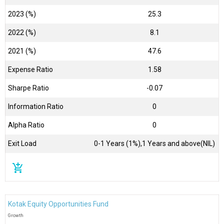
2023 (%)
25.3
2022 (%)
8.1
2021 (%)
47.6
Expense Ratio
1.58
Sharpe Ratio
-0.07
Information Ratio
0
Alpha Ratio
0
Exit Load
0-1 Years (1%),1 Years and above(NIL)
add_shopping_cart
Kotak Equity Opportunities Fund
Growth