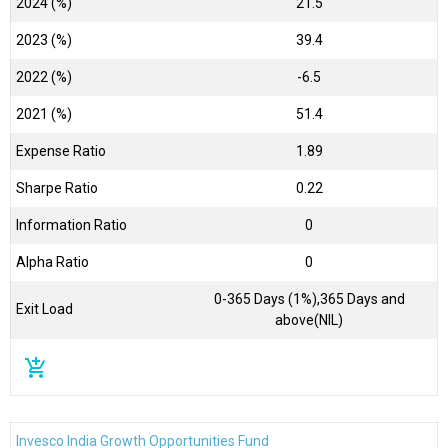
2024 (%)
21.5
2023 (%)
39.4
2022 (%)
-6.5
2021 (%)
51.4
Expense Ratio
1.89
Sharpe Ratio
0.22
Information Ratio
0
Alpha Ratio
0
0-365 Days (1%),365 Days and
Exit Load
above(NIL)
add_shopping_cart
Invesco India Growth Opportunities Fund