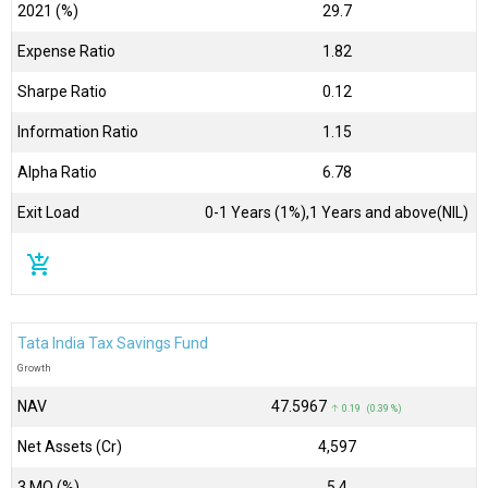
2021 (%)
29.7
Expense Ratio
1.82
Sharpe Ratio
0.12
Information Ratio
1.15
Alpha Ratio
6.78
Exit Load
0-1 Years (1%),1 Years and above(NIL)
add_shopping_cart
Tata India Tax Savings Fund
Growth
NAV
₹47.5967
↑ 0.19 (0.39 %)
Net Assets (Cr)
₹4,597
3 MO (%)
5.4