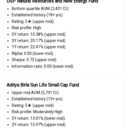
DSP Natural Resources and New Energy Fund
Bottom quartile AUM (₹2,401 Cr).
Established history (18+ yrs).
Rating: 5★ (upper mid).
Risk profile: High.
5Y return: 15.38% (upper mid).
3Y return: 20.17% (upper mid).
1Y return: 22.41% (upper mid).
Alpha: 0.00 (lower mid).
Sharpe: 0.72 (upper mid).
Information ratio: 0.00 (lower mid).
Aditya Birla Sun Life Small Cap Fund
Upper mid AUM (₹5,731 Cr).
Established history (19+ yrs).
Rating: 5★ (upper mid).
Risk profile: Moderately High.
5Y return: 13.01% (lower mid).
3Y return: 15.97% (upper mid).