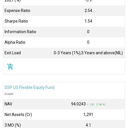
2021 (%)
-5.9
Expense Ratio
2.54
Sharpe Ratio
1.54
Information Ratio
0
Alpha Ratio
0
Exit Load
0-3 Years (1%),3 Years and above(NIL)
add_shopping_cart
DSP US Flexible Equity Fund
Growth
NAV
₹94.0243
↑ 1.81 (1.96 %)
Net Assets (Cr)
₹1,291
3 MO (%)
4.1