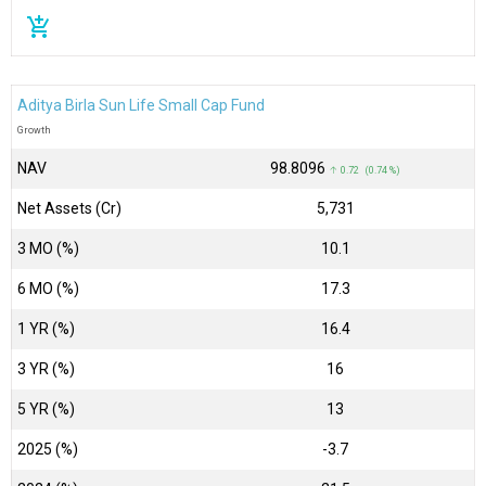
add_shopping_cart
Aditya Birla Sun Life Small Cap Fund
Growth
NAV
₹98.8096
↑ 0.72 (0.74 %)
Net Assets (Cr)
₹5,731
3 MO (%)
10.1
6 MO (%)
17.3
1 YR (%)
16.4
3 YR (%)
16
5 YR (%)
13
2025 (%)
-3.7