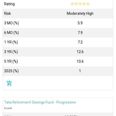
Rating
☆
☆
☆
☆
☆
Risk
Moderately High
3 MO (%)
5.9
6 MO (%)
7.9
1 YR (%)
7.2
3 YR (%)
12.6
5 YR (%)
10.6
2025 (%)
1
add_shopping_cart
Tata Retirement Savings Fund - Progressive
Growth