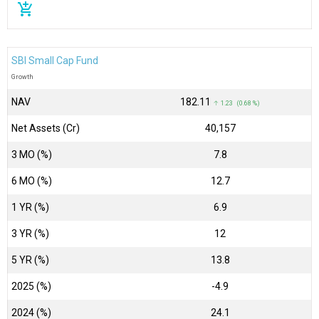
add_shopping_cart
SBI Small Cap Fund
Growth
NAV
₹182.11
↑ 1.23 (0.68 %)
Net Assets (Cr)
₹40,157
3 MO (%)
7.8
6 MO (%)
12.7
1 YR (%)
6.9
3 YR (%)
12
5 YR (%)
13.8
2025 (%)
-4.9
2024 (%)
24.1