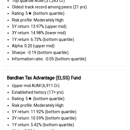
Top quartile AUM (₹31,263 Cr).
Oldest track record among peers (21 yrs).
Rating: 5★ (bottom quartile).
Risk profile: Moderately High.
5Y return: 13.97% (upper mid).
3Y return: 14.98% (lower mid).
1Y return: 6.73% (bottom quartile).
Alpha: 0.20 (upper mid).
Sharpe: -0.19 (bottom quartile).
Information ratio: -0.05 (bottom quartile).
Bandhan Tax Advantage (ELSS) Fund
Upper mid AUM (₹6,911 Cr).
Established history (17+ yrs).
Rating: 5★ (bottom quartile).
Risk profile: Moderately High.
5Y return: 11.92% (bottom quartile).
3Y return: 10.59% (bottom quartile).
1Y return: 5.42% (bottom quartile).