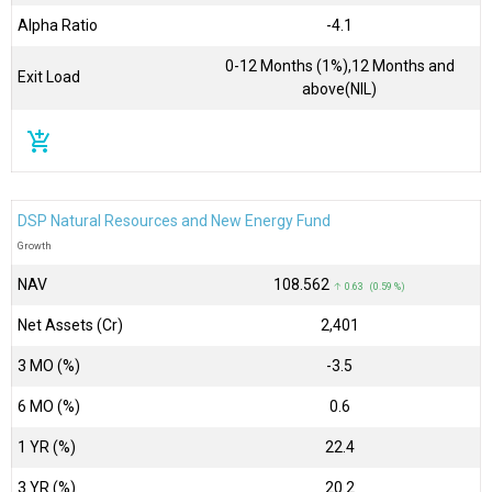
Alpha Ratio
-4.1
0-12 Months (1%),12 Months and
Exit Load
above(NIL)
add_shopping_cart
DSP Natural Resources and New Energy Fund
Growth
NAV
₹108.562
↑ 0.63 (0.59 %)
Net Assets (Cr)
₹2,401
3 MO (%)
-3.5
6 MO (%)
0.6
1 YR (%)
22.4
3 YR (%)
20.2