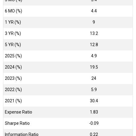
6 MO (%)
4.4
1 YR (%)
9
3 YR (%)
13.2
5 YR (%)
12.8
2025 (%)
4.9
2024 (%)
19.5
2023 (%)
24
2022 (%)
5.9
2021 (%)
30.4
Expense Ratio
1.83
Sharpe Ratio
-0.09
Information Ratio
0.22