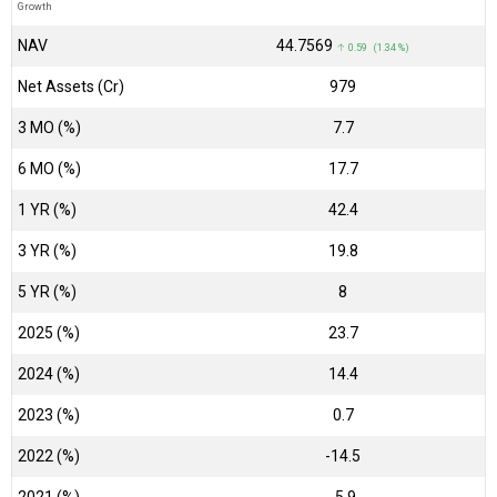
Growth
NAV
₹44.7569
↑ 0.59 (1.34 %)
Net Assets (Cr)
₹979
3 MO (%)
7.7
6 MO (%)
17.7
1 YR (%)
42.4
3 YR (%)
19.8
5 YR (%)
8
2025 (%)
23.7
2024 (%)
14.4
2023 (%)
0.7
2022 (%)
-14.5