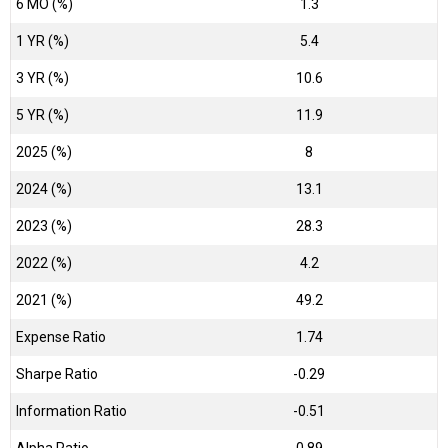
6 MO (%)
1.3
1 YR (%)
5.4
3 YR (%)
10.6
5 YR (%)
11.9
2025 (%)
8
2024 (%)
13.1
2023 (%)
28.3
2022 (%)
4.2
2021 (%)
49.2
Expense Ratio
1.74
Sharpe Ratio
-0.29
Information Ratio
-0.51
Alpha Ratio
0.89