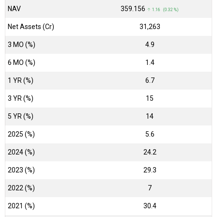
NAV
₹359.156
↑ 1.16 (0.32 %)
Net Assets (Cr)
₹31,263
3 MO (%)
4.9
6 MO (%)
1.4
1 YR (%)
6.7
3 YR (%)
15
5 YR (%)
14
2025 (%)
5.6
2024 (%)
24.2
2023 (%)
29.3
2022 (%)
7
2021 (%)
30.4