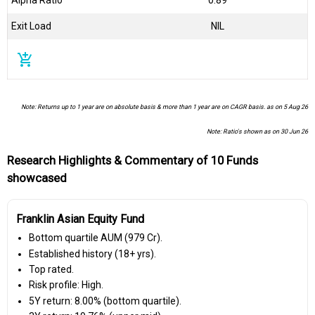
Exit Load
NIL
add_shopping_cart
Note: Returns up to 1 year are on absolute basis & more than 1 year are on CAGR basis. as on 5 Aug 26
Note: Ratio's shown as on 30 Jun 26
Research Highlights & Commentary of 10 Funds
showcased
Franklin Asian Equity Fund
Bottom quartile AUM (₹979 Cr).
Established history (18+ yrs).
Top rated.
Risk profile: High.
5Y return: 8.00% (bottom quartile).