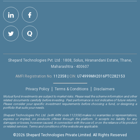
Shepard Technologies Pvt. Ltd : 1808, Solus, Hiranandani Estate, Thane,
Maharashtra - 400607
AMFI Registration No.
112358
|
CIN:
U74999MH2016PTC282153
Privacy Policy
Terms & Conditions
Disclaimers
Mutual fund investments are subject to market risks. Please read the scheme information and other
related documents carefully before investing. Past performance is not indicative of future returns.
Please consider your specific investment requirements before choosing a fund, or designing a
portfolio that suits your needs.
Shepard Technologies Pvt. Ltd.
(with ARN code 112358)
makes no warranties or representations,
express or implied, on products offered through the platform. It accepts no liability for any
damages or losses, however caused, in connection with the use of, or on the reliance of its product
or related services. Terms and conditions of the website are applicable.
©
2026 Shepard Technologies Private Limited. All Rights Reserved