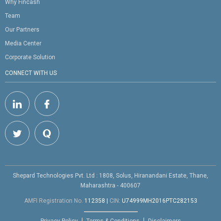
Why Fincash
Team
Our Partners
Media Center
Corporate Solution
CONNECT WITH US
Shepard Technologies Pvt. Ltd : 1808, Solus, Hiranandani Estate, Thane,
Maharashtra - 400607
AMFI Registration No.
112358
|
CIN:
U74999MH2016PTC282153