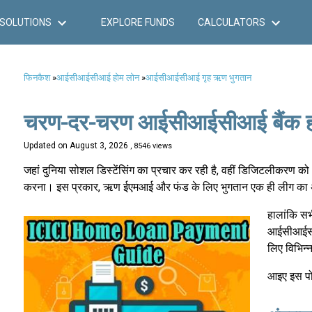
SOLUTIONS
EXPLORE FUNDS
CALCULATORS
फिनकैश
»
आईसीआईसीआई होम लोन
»
आईसीआईसीआई गृह ऋण भुगतान
चरण-दर-चरण आईसीआईसीआई बैंक होम 
Updated on
August 3, 2026
, 8546 views
जहां दुनिया सोशल डिस्टेंसिंग का प्रचार कर रही है, वहीं डिजिटलीकरण क
करना। इस प्रकार, ऋण ईएमआई और फंड के लिए भुगतान एक ही लीग का
हालांकि सभ
आईसीआईसीआ
लिए विभिन्न
आइए इस पोस