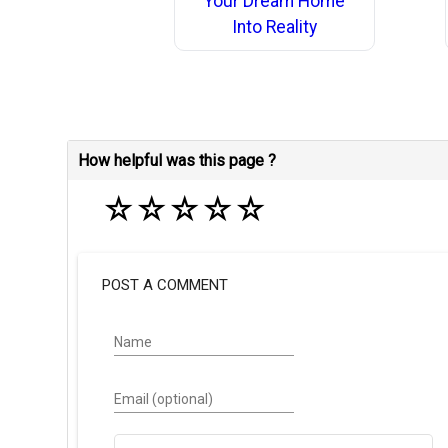
Your Dream Home
Into Reality
How helpful was this page ?
☆
☆
☆
☆
☆
POST A COMMENT
Name
Email (optional)