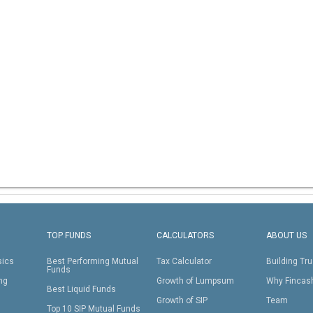
TOP FUNDS
CALCULATORS
ABOUT US
sics
Best Performing Mutual
Tax Calculator
Building Tru
Funds
ing
Growth of Lumpsum
Why Fincas
Best Liquid Funds
Growth of SIP
Team
Top 10 SIP Mutual Funds