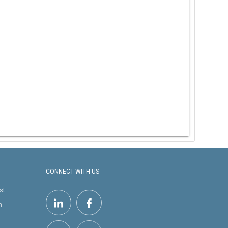
CONNECT WITH US
st
h