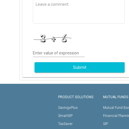
Enter value of expression
Submit
PRODUCT SOLUTIONS
MUTUAL FUNDS
SavingsPlus
Mutual Fund Ba
SmartSIP
Financial Plann
TaxSaver
SIP