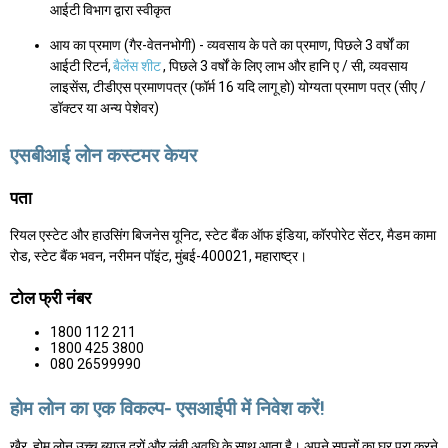
आईटी विभाग द्वारा स्वीकृत
आय का प्रमाण (गैर-वेतनभोगी) - व्यवसाय के पते का प्रमाण, पिछले 3 वर्षों का
आईटी रिटर्न,
बैलेंस शीट
, पिछले 3 वर्षों के लिए लाभ और हानि ए / सी, व्यवसाय
लाइसेंस, टीडीएस प्रमाणपत्र (फॉर्म 16 यदि लागू हो) योग्यता प्रमाण पत्र (सीए /
डॉक्टर या अन्य पेशेवर)
एसबीआई लोन कस्टमर केयर
पता
रियल एस्टेट और हाउसिंग बिजनेस यूनिट, स्टेट बैंक ऑफ इंडिया, कॉरपोरेट सेंटर, मैडम कामा
रोड, स्टेट बैंक भवन, नरीमन पॉइंट, मुंबई-400021, महाराष्ट्र।
टोल फ्री नंबर
1800 112 211
1800 425 3800
080 26599990
होम लोन का एक विकल्प- एसआईपी में निवेश करें!
खैर, होम लोन उच्च ब्याज दरों और लंबी अवधि के साथ आता है। अपने सपनों का घर पूरा करने