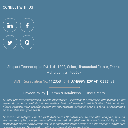
CONNECT WITH US
Shepard Technologies Pvt. Ltd : 1808, Solus, Hiranandani Estate, Thane,
Maharashtra - 400607
AMFI Registration No.
112358
|
CIN:
U74999MH2016PTC282153
Privacy Policy
Terms & Conditions
Disclaimers
Mutual fund investments are subject to market risks. Please read the scheme information and other
related documents carefully before investing. Past performance is not indicative of future returns.
Please consider your specific investment requirements before choosing a fund, or designing a
portfolio that suits your needs.
Shepard Technologies Pvt. Ltd.
(with ARN code 112358)
makes no warranties or representations,
express or implied, on products offered through the platform. It accepts no liability for any
damages or losses, however caused, in connection with the use of, or on the reliance of its product
or related services. Terms and conditions of the website are applicable.