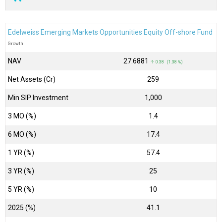
Edelweiss Emerging Markets Opportunities Equity Off-shore Fund
Growth
NAV
₹27.6881
↑ 0.38 (1.38 %)
Net Assets (Cr)
₹259
Min SIP Investment
1,000
3 MO (%)
1.4
6 MO (%)
17.4
1 YR (%)
57.4
3 YR (%)
25
5 YR (%)
10
2025 (%)
41.1