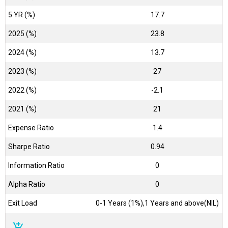
5 YR (%)
17.7
2025 (%)
23.8
2024 (%)
13.7
2023 (%)
27
2022 (%)
-2.1
2021 (%)
21
Expense Ratio
1.4
Sharpe Ratio
0.94
Information Ratio
0
Alpha Ratio
0
Exit Load
0-1 Years (1%),1 Years and above(NIL)
add_shopping_cart