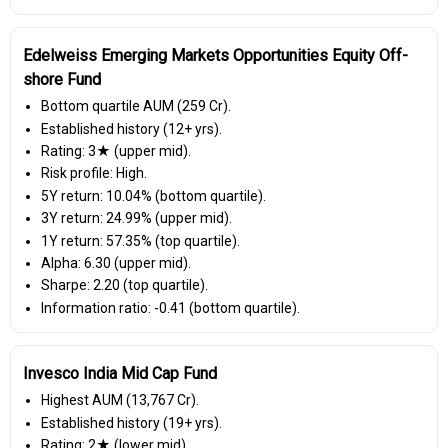
Edelweiss Emerging Markets Opportunities Equity Off-
shore Fund
Bottom quartile AUM (₹259 Cr).
Established history (12+ yrs).
Rating: 3★ (upper mid).
Risk profile: High.
5Y return: 10.04% (bottom quartile).
3Y return: 24.99% (upper mid).
1Y return: 57.35% (top quartile).
Alpha: 6.30 (upper mid).
Sharpe: 2.20 (top quartile).
Information ratio: -0.41 (bottom quartile).
Invesco India Mid Cap Fund
Highest AUM (₹13,767 Cr).
Established history (19+ yrs).
Rating: 2★ (lower mid).