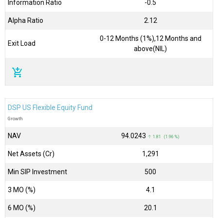
Information Ratio
-0.5
Alpha Ratio
2.12
0-12 Months (1%),12 Months and
Exit Load
above(NIL)
add_shopping_cart
DSP US Flexible Equity Fund
Growth
NAV
₹94.0243
↑ 1.81 (1.96 %)
Net Assets (Cr)
₹1,291
Min SIP Investment
500
3 MO (%)
4.1
6 MO (%)
20.1