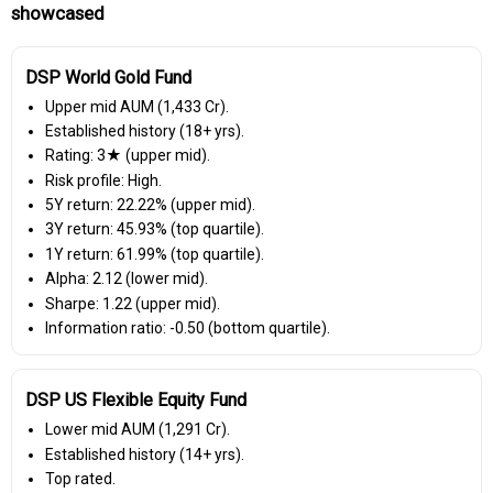
showcased
DSP World Gold Fund
Upper mid AUM (₹1,433 Cr).
Established history (18+ yrs).
Rating: 3★ (upper mid).
Risk profile: High.
5Y return: 22.22% (upper mid).
3Y return: 45.93% (top quartile).
1Y return: 61.99% (top quartile).
Alpha: 2.12 (lower mid).
Sharpe: 1.22 (upper mid).
Information ratio: -0.50 (bottom quartile).
DSP US Flexible Equity Fund
Lower mid AUM (₹1,291 Cr).
Established history (14+ yrs).
Top rated.