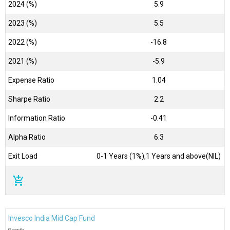
2024 (%)
5.9
2023 (%)
5.5
2022 (%)
-16.8
2021 (%)
-5.9
Expense Ratio
1.04
Sharpe Ratio
2.2
Information Ratio
-0.41
Alpha Ratio
6.3
Exit Load
0-1 Years (1%),1 Years and above(NIL)
add_shopping_cart
Invesco India Mid Cap Fund
Growth