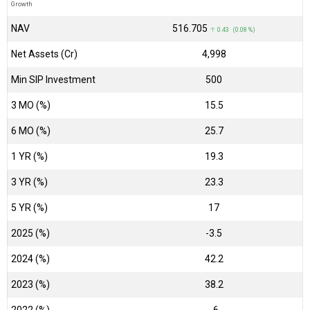
Growth
NAV
₹516.705
↑ 0.43 (0.08 %)
Net Assets (Cr)
₹4,998
Min SIP Investment
500
3 MO (%)
15.5
6 MO (%)
25.7
1 YR (%)
19.3
3 YR (%)
23.3
5 YR (%)
17
2025 (%)
-3.5
2024 (%)
42.2
2023 (%)
38.2
2022 (%)
-6