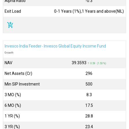
Alpha Ratio
-0.3
Exit Load
0-1 Years (1%),1 Years and above(NIL)
add_shopping_cart
Invesco India Feeder- Invesco Global Equity Income Fund
Growth
NAV
₹39.3593
↑ 0.59 (1.53 %)
Net Assets (Cr)
₹296
Min SIP Investment
500
3 MO (%)
8.3
6 MO (%)
17.5
1 YR (%)
28.8
3 YR (%)
23.4