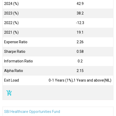
2024 (%)
42.9
2023 (%)
38.2
2022 (%)
-12.3
2021 (%)
19.1
Expense Ratio
2.26
Sharpe Ratio
0.58
Information Ratio
0.2
Alpha Ratio
2.15
Exit Load
0-1 Years (1%),1 Years and above(NIL)
add_shopping_cart
SBI Healthcare Opportunities Fund