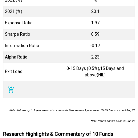
2021 (%)
20.1
Expense Ratio
1.97
Sharpe Ratio
0.59
Information Ratio
-0.17
Alpha Ratio
2.23
0-15 Days (0.5%),15 Days and
Exit Load
above(NIL)
add_shopping_cart
Note: Returns up to 1 year are on absolute basis & more than 1 year are on CAGR basis. as on 5 Aug 26
Note: Ratio's shown as on 30 Jun 26
Research Highlights & Commentary of 10 Funds