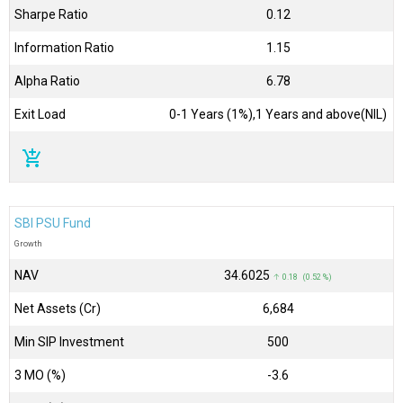
Sharpe Ratio
0.12
Information Ratio
1.15
Alpha Ratio
6.78
Exit Load
0-1 Years (1%),1 Years and above(NIL)
add_shopping_cart
SBI PSU Fund
Growth
NAV
₹34.6025
↑ 0.18 (0.52 %)
Net Assets (Cr)
₹6,684
Min SIP Investment
500
3 MO (%)
-3.6