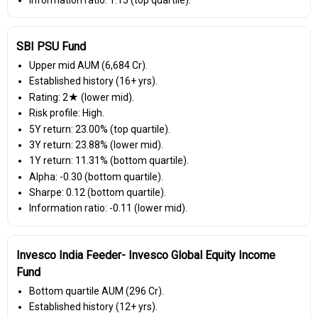
SBI PSU Fund
Upper mid AUM (₹6,684 Cr).
Established history (16+ yrs).
Rating: 2★ (lower mid).
Risk profile: High.
5Y return: 23.00% (top quartile).
3Y return: 23.88% (lower mid).
1Y return: 11.31% (bottom quartile).
Alpha: -0.30 (bottom quartile).
Sharpe: 0.12 (bottom quartile).
Information ratio: -0.11 (lower mid).
Invesco India Feeder- Invesco Global Equity Income
Fund
Bottom quartile AUM (₹296 Cr).
Established history (12+ yrs).