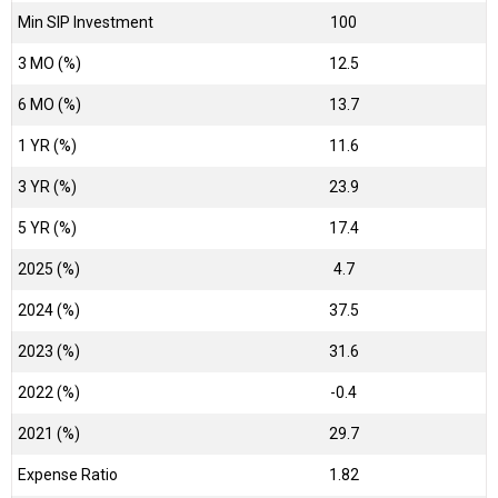
Min SIP Investment
100
3 MO (%)
12.5
6 MO (%)
13.7
1 YR (%)
11.6
3 YR (%)
23.9
5 YR (%)
17.4
2025 (%)
4.7
2024 (%)
37.5
2023 (%)
31.6
2022 (%)
-0.4
2021 (%)
29.7
Expense Ratio
1.82