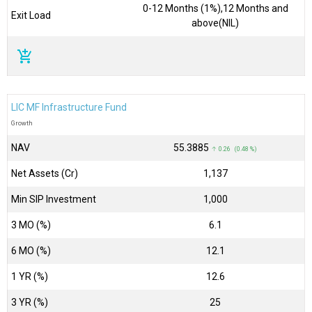
0-12 Months (1%),12 Months and
Exit Load
above(NIL)
add_shopping_cart
LIC MF Infrastructure Fund
Growth
NAV
₹55.3885
↑ 0.26 (0.48 %)
Net Assets (Cr)
₹1,137
Min SIP Investment
1,000
3 MO (%)
6.1
6 MO (%)
12.1
1 YR (%)
12.6
3 YR (%)
25