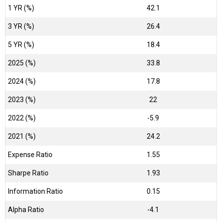
1 YR (%)
42.1
3 YR (%)
26.4
5 YR (%)
18.4
2025 (%)
33.8
2024 (%)
17.8
2023 (%)
22
2022 (%)
-5.9
2021 (%)
24.2
Expense Ratio
1.55
Sharpe Ratio
1.93
Information Ratio
0.15
Alpha Ratio
-4.1