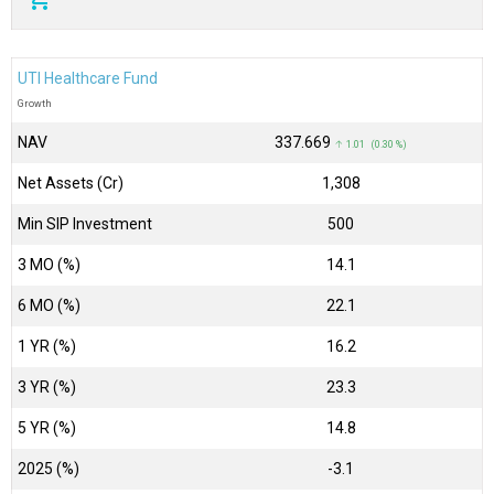
UTI Healthcare Fund
Growth
NAV
₹337.669
↑ 1.01 (0.30 %)
Net Assets (Cr)
₹1,308
Min SIP Investment
500
3 MO (%)
14.1
6 MO (%)
22.1
1 YR (%)
16.2
3 YR (%)
23.3
5 YR (%)
14.8
2025 (%)
-3.1