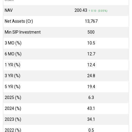
NAV
₹200.43
↑ 0.10 (0.05 %)
Net Assets (Cr)
₹13,767
Min SIP Investment
500
3 MO (%)
10.5
6 MO (%)
12.7
1 YR (%)
12.4
3 YR (%)
24.8
5 YR (%)
19.4
2025 (%)
6.3
2024 (%)
43.1
2023 (%)
34.1
2022 (%)
0.5