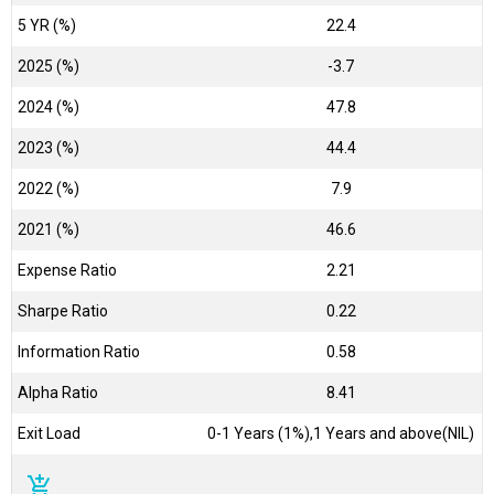
5 YR (%)
22.4
2025 (%)
-3.7
2024 (%)
47.8
2023 (%)
44.4
2022 (%)
7.9
2021 (%)
46.6
Expense Ratio
2.21
Sharpe Ratio
0.22
Information Ratio
0.58
Alpha Ratio
8.41
Exit Load
0-1 Years (1%),1 Years and above(NIL)
add_shopping_cart