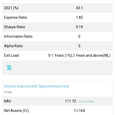
2021 (%)
43.1
Expense Ratio
1.82
Sharpe Ratio
0.19
Information Ratio
0
Alpha Ratio
0
Exit Load
0-1 Years (1%),1 Years and above(NIL)
add_shopping_cart
Invesco India Growth Opportunities Fund
Growth
NAV
₹111.72
↑ 0.15 (0.13 %)
Net Assets (Cr)
₹11,164