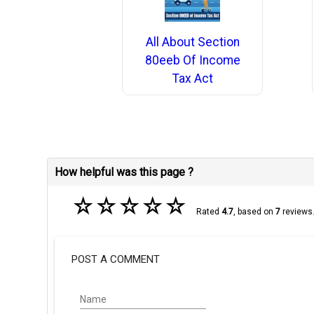
All About Section
80eeb Of Income
Tax Act
How helpful was this page ?
☆
☆
☆
☆
☆
Rated
4.7
, based on
7
reviews
POST A COMMENT
Name