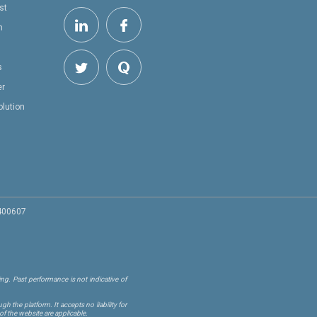
st
h
s
er
olution
 400607
ng. Past performance is not indicative of
 the platform. It accepts no liability for
of the website are applicable.