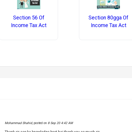
Section 56 Of
Section 80gga Of
Income Tax Act
Income Tax Act
.
Mohammad Shahid
,
posted on
8 Sep 20 4:42 AM
Thank sir aap ka knowledge best hai thank you so much sir