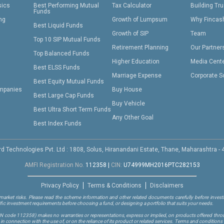
sics
Best Performing Mutual
Tax Calculator
Building Tru
Funds
ing
Growth of Lumpsum
Why Fincas
Best Liquid Funds
Growth of SIP
Team
Top 10 SIP Mutual Funds
Retirement Planning
Our Partner
Top Balanced Funds
Higher Education
Media Cent
Best ELSS Funds
Marriage Expense
Corporate S
Best Equity Mutual Funds
mpanies
Buy House
Best Large Cap Funds
Buy Vehicle
Best Ultra Short Term Funds
Any Other Goal
Best Index Funds
d Technologies Pvt. Ltd : 1808, Solus, Hiranandani Estate, Thane, Maharashtra -
AMFI Registration No.
112358
|
CIN:
U74999MH2016PTC282153
Privacy Policy
Terms & Conditions
Disclaimers
arket risks. Please read the scheme information and other related documents carefully before investi
ific investment requirements before choosing a fund, or designing a portfolio that suits your needs.
RN code 112358)
makes no warranties or representations, express or implied, on products offered through
 connection with the use of, or on the reliance of its product or related services. Terms and conditions 