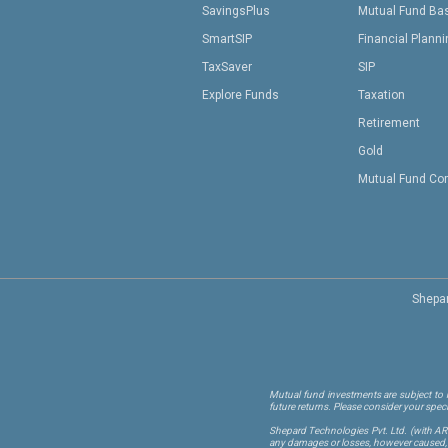
SavingsPlus
Mutual Fund Ba
SmartSIP
Financial Plann
TaxSaver
SIP
Explore Funds
Taxation
Retirement
Gold
Mutual Fund Co
Shepar
Mutual fund investments are subject to m
future returns. Please consider your spec
Shepard Technologies Pvt. Ltd.
(with A
any damages or losses, however caused, in