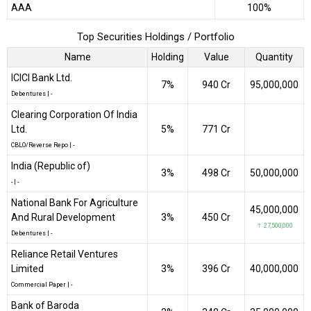
AAA
100%
Top Securities Holdings / Portfolio
Name
Holding
Value
Quantity
ICICI Bank Ltd.
7%
₹940 Cr
95,000,000
Debentures
|
-
Clearing Corporation Of India
Ltd.
5%
₹771 Cr
CBLO/Reverse Repo
|
-
India (Republic of)
3%
₹498 Cr
50,000,000
-
|
-
National Bank For Agriculture
45,000,000
And Rural Development
3%
₹450 Cr
↑ 27,500,000
Debentures
|
-
Reliance Retail Ventures
Limited
3%
₹396 Cr
40,000,000
Commercial Paper
|
-
Bank of Baroda