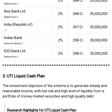
2%
₹348 Cr
35,000,000
Debentures
|
-
Axis Bank Ltd.
2%
₹348 Cr
35,000,000
Debentures
|
-
India (Republic of)
2%
₹347 Cr
35,000,000
-
|
-
Indian Bank
2%
₹298 Cr
30,000,000
Domestic Bonds
|
-
ICICI Bank Ltd.
2%
₹298 Cr
30,000,000
Debentures
|
-
3. UTI Liquid Cash Plan
The investment objective of the scheme is to generate steady and
reasonable income, with low risk and high level of liquidity from a
portfolio of money market securities and high quality debt.
Research Highlights for UTI Liquid Cash Plan