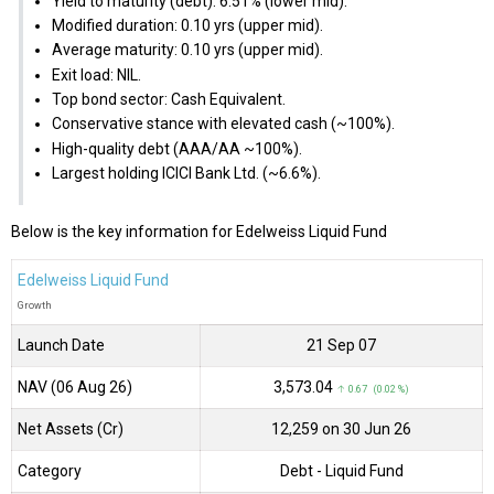
Yield to maturity (debt): 6.51% (lower mid).
Modified duration: 0.10 yrs (upper mid).
Average maturity: 0.10 yrs (upper mid).
Exit load: NIL.
Top bond sector: Cash Equivalent.
Conservative stance with elevated cash (~100%).
High-quality debt (AAA/AA ~100%).
Largest holding ICICI Bank Ltd. (~6.6%).
Below is the key information for Edelweiss Liquid Fund
Edelweiss Liquid Fund
Growth
Launch Date
21 Sep 07
NAV (06 Aug 26)
₹3,573.04
↑ 0.67 (0.02 %)
Net Assets (Cr)
₹12,259 on 30 Jun 26
Category
Debt
- Liquid Fund