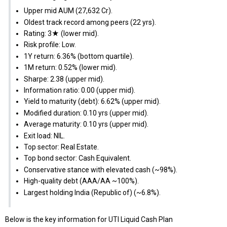
Upper mid AUM (₹27,632 Cr).
Oldest track record among peers (22 yrs).
Rating: 3★ (lower mid).
Risk profile: Low.
1Y return: 6.36% (bottom quartile).
1M return: 0.52% (lower mid).
Sharpe: 2.38 (upper mid).
Information ratio: 0.00 (upper mid).
Yield to maturity (debt): 6.62% (upper mid).
Modified duration: 0.10 yrs (upper mid).
Average maturity: 0.10 yrs (upper mid).
Exit load: NIL.
Top sector: Real Estate.
Top bond sector: Cash Equivalent.
Conservative stance with elevated cash (~98%).
High-quality debt (AAA/AA ~100%).
Largest holding India (Republic of) (~6.8%).
Below is the key information for UTI Liquid Cash Plan