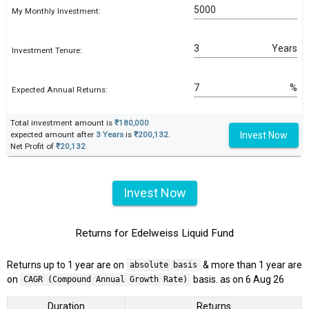
My Monthly Investment:
Years
Investment Tenure:
%
Expected Annual Returns:
Total investment amount is
₹180,000
Invest Now
expected amount after
3 Years
is
₹200,132
.
Net Profit of
₹20,132
Invest Now
Returns for Edelweiss Liquid Fund
Returns up to 1 year are on
& more than 1 year are
absolute basis
on
basis. as on 6 Aug 26
CAGR (Compound Annual Growth Rate)
Duration
Returns