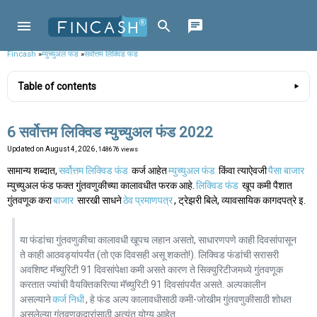
Fincash
»
म्युच्युअल फंड
»
सर्वोत्तम लिक्विड फंड
Table of contents
6 सर्वोत्तम लिक्विड म्युच्युअल फंड 2022
Updated on
August 4, 2026
, 148676 views
सामान्य शब्दात,
सर्वोत्तम लिक्विड फंड
कर्ज आहेत
म्युच्युअल फंड
किंवा त्याऐवजी
पैसा बाजार
म्युच्युअल फंड फक्त गुंतवणुकीच्या कालावधीत फरक आहे.
लिक्विड फंड
खूप कमी पैशात
गुंतवणूक करा
बाजार
सारखी साधने
ठेव प्रमाणपत्र
, ट्रेझरी बिले, व्यावसायिक कागदपत्रे इ.
या फंडांचा गुंतवणुकीचा कालावधी खूपच लहान असतो, साधारणपणे काही दिवसांपासून
ते काही आठवड्यांपर्यंत (तो एक दिवसही असू शकतो!). लिक्विड फंडांची सरासरी
अवशिष्ट मॅच्युरिटी 91 दिवसांपेक्षा कमी असते कारण ते सिक्युरिटीजमध्ये गुंतवणूक
करतात ज्यांची वैयक्तिकरित्या मॅच्युरिटी 91 दिवसांपर्यंत असते. अल्पकालीन
असल्याने
कर्ज निधी
, हे फंड अल्प कालावधीसाठी कमी-जोखीम गुंतवणुकीसाठी शोधत
असलेल्या गुंतवणूकदारांसाठी अत्यंत योग्य आहेत.