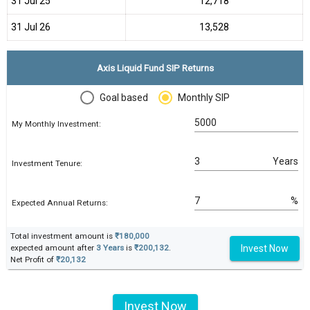
31 Jul 25
₹12,718
31 Jul 26
₹13,528
Axis Liquid Fund SIP Returns
Goal based
Monthly SIP
My Monthly Investment:
Years
Investment Tenure:
%
Expected Annual Returns:
Total investment amount is
₹180,000
Invest Now
expected amount after
3 Years
is
₹200,132
.
Net Profit of
₹20,132
Invest Now