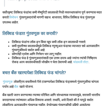
सर्वोत्कृष्ट लिक्विड फंडांचा कमी मॅच्युरिटी कालावधी निधी व्यवस्थापकांना पूर्ण करण्यास मदत
करतो
विमोचन
गुंतवणूकदारांची मागणी सहज. बाजारात, विविध लिक्विड फंड गुंतवणूक
उपलब्ध आहेत.
लिक्विड फंडात गुंतवणूक का करावी?
लिक्विड फंडांना लॉक-इन किंवा खूप कमी लॉक-इन कालावधी नसतो.
कमी मुदतीच्या कालावधीमुळे लिक्विड म्युच्युअल फंडाचा व्याजदर सर्व अल्पकालीन
गुंतवणुकींमध्ये सर्वात कमी आहे.
कोणतेही प्रवेश आणि निर्गमन भार लागू नाहीत.
लिक्विड फंड हे गुंतवणूकदारांसाठी एक उत्तम उपाय आहे ज्यांना त्यांची निष्क्रिय
रोकड अल्प कालावधीसाठी जोखीम न घेता ठेवायची आहे.
भांडवली तोटा
.
बचत बँक खात्यापेक्षा लिक्विड फंड चांगले?
गुंतवणूक
लोकप्रिय बचतीमध्ये पैसे टाकण्यापेक्षा लिक्विड फंड्समध्ये गुंतवणुकीचा चांगला
पर्याय आहे
बँक
खाते योजना.
बँक खाती जतन करण्याच्या त्याच्या परिचित आणि संस्थात्मक स्वरूपामुळे, सरासरी भारतीय
करदात्याचा त्यांच्यावर अधिक विश्वास असतो. तथापि, असे दिसते की ते यापुढे सर्वात
लोकप्रिय अल्पकालीन गुंतवणूक नाहीत. वेगवेगळ्या गुंतवणुकीची उद्दिष्टे असलेल्या