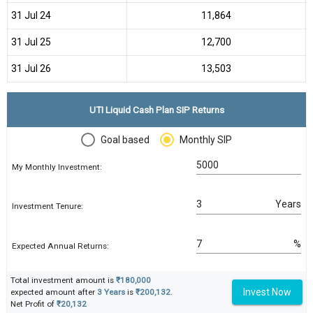
31 Jul 24
₹11,864
31 Jul 25
₹12,700
31 Jul 26
₹13,503
UTI Liquid Cash Plan SIP Returns
Goal based
Monthly SIP
My Monthly Investment:
Years
Investment Tenure:
%
Expected Annual Returns:
Total investment amount is
₹180,000
Invest Now
expected amount after
3 Years
is
₹200,132
.
Net Profit of
₹20,132