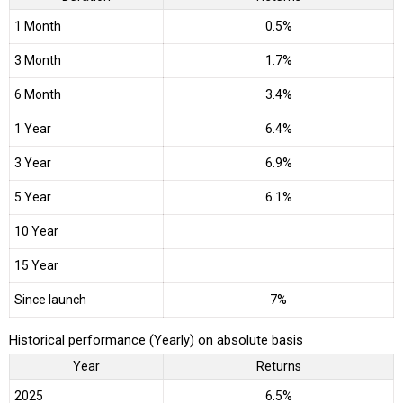
1 Month
0.5%
3 Month
1.7%
6 Month
3.4%
1 Year
6.4%
3 Year
6.9%
5 Year
6.1%
10 Year
15 Year
Since launch
7%
Historical performance (Yearly) on absolute basis
Year
Returns
2025
6.5%