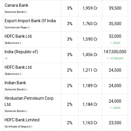
Canara Bank
3%
₹1,959 Cr
39,500
Domestic Bonds
|
-
Export-Import Bank Of India
3%
₹1,760 Cr
35,500
Commercial Paper
|
-
HDFC Bank Ltd.
32,000
3%
₹1,590 Cr
Debentures
|
-
↑ 20,000
India (Republic of)
147,500,000
3%
₹1,456 Cr
-
|
-
↑ 147,500,000
HDFC Bank Ltd.
2%
₹1,211 Cr
24,500
Debentures
|
-
Indian Bank
2%
₹1,189 Cr
24,000
Domestic Bonds
|
-
Hindustan Petroleum Corp
24,000
Ltd.
2%
₹1,184 Cr
↑ 24,000
Domestic Bonds
|
-
HDFC Bank Limited
2%
₹1,163 Cr
23,500
Certificate of Deposit
|
-