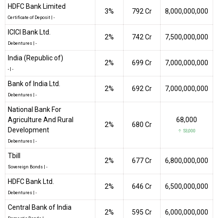
HDFC Bank Limited
3%
₹792 Cr
8,000,000,000
Certificate of Deposit
|
-
ICICI Bank Ltd.
2%
₹742 Cr
7,500,000,000
Debentures
|
-
India (Republic of)
2%
₹699 Cr
7,000,000,000
-
|
-
Bank of India Ltd.
2%
₹692 Cr
7,000,000,000
Debentures
|
-
National Bank For
Agriculture And Rural
68,000
2%
₹680 Cr
Development
↑ 53,000
Debentures
|
-
Tbill
2%
₹677 Cr
6,800,000,000
Sovereign Bonds
|
-
HDFC Bank Ltd.
2%
₹646 Cr
6,500,000,000
Debentures
|
-
Central Bank of India
2%
₹595 Cr
6,000,000,000