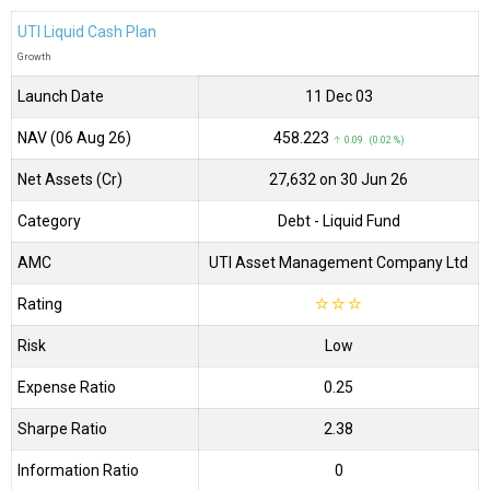
UTI Liquid Cash Plan
Growth
Launch Date
11 Dec 03
NAV (06 Aug 26)
₹458.223
↑ 0.09 (0.02 %)
Net Assets (Cr)
₹27,632 on 30 Jun 26
Category
Debt
- Liquid Fund
AMC
UTI Asset Management Company Ltd
Rating
☆
☆
☆
Risk
Low
Expense Ratio
0.25
Sharpe Ratio
2.38
Information Ratio
0