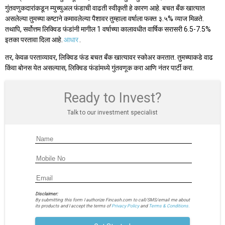
गुंतवणुकदारांकडून म्युच्युअल फंडाची वाढती स्वीकृती हे कारण आहे. बचत बँक खात्यात
असलेल्या तुमच्या कष्टाने कमावलेल्या पैशावर तुम्हाला वर्षाला फक्त ३.५% व्याज मिळते.
तथापि, सर्वोत्तम लिक्विड फंडांनी मागील 1 वर्षाच्या कालावधीत वार्षिक सरासरी 6.5-7.5%
इतका परतावा दिला आहे.
आधार
.
तर, केवळ परताव्यावर, लिक्विड फंड बचत बँक खात्यावर स्कोअर करतात. तुमच्याकडे वाढ
किंवा बोनस येत असल्यास, लिक्विड फंडांमध्ये गुंतवणूक करा आणि नंतर पार्टी करा.
Ready to Invest?
Talk to our investment specialist
Disclaimer:
By submitting this form I authorize Fincash.com to call/SMS/email me about
its products and I accept the terms of
Privacy Policy
and
Terms & Conditions.