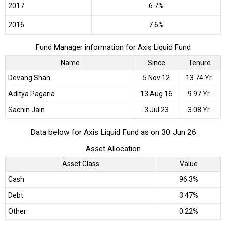
2017
6.7%
2016
7.6%
Fund Manager information for Axis Liquid Fund
Name
Since
Tenure
Devang Shah
5 Nov 12
13.74 Yr.
Aditya Pagaria
13 Aug 16
9.97 Yr.
Sachin Jain
3 Jul 23
3.08 Yr.
Data below for Axis Liquid Fund as on 30 Jun 26
Asset Allocation
Asset Class
Value
Cash
96.3%
Debt
3.47%
Other
0.22%