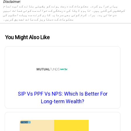
Disclaimer:
یہاں فراہم کردہ معلومات کے درست ہونے کو یقینی بنانے کے لیے تمام
کوششیں کی گئی ہیں۔ تاہم، ڈیٹا کی درستگی کے حوالے سے کوئی ضمانت نہیں
دی جاتی ہے۔ براہ کرم کوئی بھی سرمایہ کاری کرنے سے پہلے اسکیم کی
معلومات کے دستاویز کے ساتھ تصدیق کریں۔
You Might Also Like
SIP Vs PPF Vs NPS: Which Is Better For
Long-term Wealth?