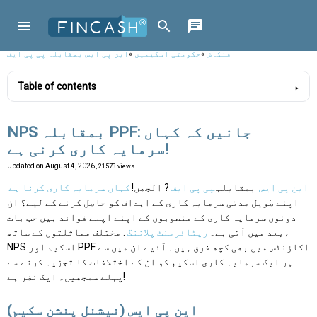
فنکاش
»
حکومتی اسکیمیں
»
این پی ایس بمقابلہ پی پی ایف
Table of contents
NPS بمقابلہ PPF: جانیں کہ کہاں
سرمایہ کاری کرنی ہے!
Updated on
August 4, 2026
, 21573 views
این پی ایس
بمقابلہ
پی پی ایف
? الجھن!
کہاں سرمایہ کاری کرنا ہے
اپنے طویل مدتی سرمایہ کاری کے اہداف کو حاصل کرنے کے لیے؟ ان
دونوں سرمایہ کاری کے منصوبوں کے اپنے اپنے فوائد ہیں جب بات
بعد میں آتی ہے۔
ریٹائرمنٹ پلاننگ
. مختلف مماثلتوں کے ساتھ،
NPS اسکیم اور PPF اکاؤنٹس میں بھی کچھ فرق ہیں۔ آئیے ان میں سے
ہر ایک سرمایہ کاری اسکیم کو ان کے اختلافات کا تجزیہ کرنے سے
پہلے سمجھیں۔ ایک نظر ہے!
این پی ایس (نیشنل پنشن سکیم)