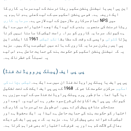
این پی ایس یا نیشنل پنشن سکیم ریٹائرمنٹ کے لیے سرمایہ کاری کا
ایک ذریعہ ہے۔ قومی پنشن اسکیم سب کے لیے کھلی ہے، تاہم، یہ
NPS میں
تمام سرکاری ملازمین کے لیے لازمی ہے۔
سرمایہ کاری
ریٹائرمنٹ کی منصوبہ بندی کے لیے ایک اچھے اختیارات میں سے ایک
ہے کیونکہ سرمایہ کاروں کو براہ راست ٹیکس کا سامنا نہیں کرنا
پڑتا
کٹوتی
واپسی کے وقت. کے مطابق
انکم ٹیکس
1961 کا ایکٹ، این
پی ایس ریٹرن سرمایہ کاروں کے ہاتھ میں ٹیکس سے پاک ہیں۔ مزید
یہ کہ نیشنل پنشن اسکیم کو حکومت ہند کی حمایت حاصل ہے، اس لیے
یہ نسبتاً کم خطرناک ہے۔
پی پی ایف (پبلک پروویڈنٹ فنڈ)
پی پی ایف یا پبلک پراویڈنٹ فنڈ ان میں سے ایک ہے۔
ٹیکس بچانے کی
اسکیم
مرکزی حکومت کا جو کہ 1968 کے پی پی ایف ایکٹ کے تحت تشکیل
دیا گیا تھا۔ عام طور پر، پبلک پراویڈنٹ فنڈ سب کے لیے موزوں ہے
کیونکہ پی پی ایف اکاؤنٹ کی شرح سود مقرر ہے اس لیے وہ اچھے اور
مستحکم منافع پیش کرتے ہیں۔ اس طویل مدتی سرمایہ کاری کے
اختیار کو حکومت ہند کی حمایت حاصل ہے لہذا یہ ایک محفوظ ہے اور
ٹیکس کے فوائد بھی پیش کرتا ہے۔ مزید یہ کہ، پی پی ایف کی دیکھ
بھال کی لاگت کم ہے اور یہ قرض کے اختیارات بھی فراہم کرتا ہے۔