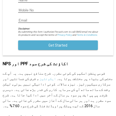
Disclaimer:
By submitting this form I authorize Fincash.com to call/SMS/email me about
its products and I accept the terms of
Privacy Policy
and
Terms & Conditions.
Get Started
NPS اور PPF اکاؤنٹ کی شرح سود
قومی پنشن اسکیم کی کوئی مقررہ شرح منافع نہیں ہے۔ یہ آپ کے
مختص کی بنیاد پر مختلف ہوتا ہے۔
ایکوئٹیز
، قرض کی ضمانتیں اور
سرکاری سیکیورٹیز۔ نیز، سالانہ کوئی ادائیگی نہیں ہوتی، لیکن
وقت کے ساتھ ساتھ آپ کی سرمایہ کاری کی قدر بڑھ جاتی ہے۔ دوسری
طرف، پی پی ایف پر سود ہر سال کے آخر میں ادا کیا جاتا ہے۔ شرح
سود مقرر ہے اور ہر مالی سال کے آغاز میں مقرر کی جاتی ہے۔ مالی
سال 2016 کے لیے پبلک پراویڈنٹ فنڈ کی شرح سود 7.60% ہے۔