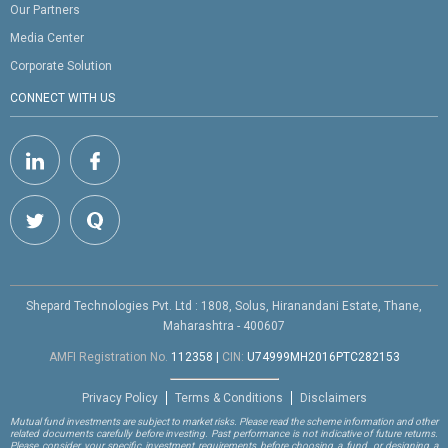
Our Partners
Media Center
Corporate Solution
CONNECT WITH US
Shepard Technologies Pvt. Ltd : 1808, Solus, Hiranandani Estate, Thane,
Maharashtra - 400607
AMFI Registration No.
112358
|
CIN:
U74999MH2016PTC282153
Privacy Policy
Terms & Conditions
Disclaimers
Mutual fund investments are subject to market risks. Please read the scheme information and other
related documents carefully before investing. Past performance is not indicative of future returns.
Please consider your specific investment requirements before choosing a fund, or designing a