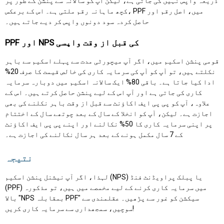
ذریعہ واپس نہیں کی جاتی ہے، لیکن آپ کو سالانہ سے پنشن کے طور پر
کچھ ماہانہ رقم ملتی ہے۔ اس کے برعکس، PPF میں، اصل رقم اور
حاصل کردہ سود دونوں واپس کر دیے جاتے ہیں۔
PPF اور NPS کی قبل از وقت واپسی
قومی پنشن اسکیم میں، اگر آپ میچورٹی مدت سے پہلے اسکیم سے باہر
نکلتے ہیں، تو آپ کو آپ کی سرمایہ کاری کی خالص قیمت کا صرف 20%
ادا کیا جاتا ہے۔ باقی 80% ایک سالانہ اسکیم میں دوبارہ سرمایہ
کاری کی جاتی ہے اور آپ اس کے لیے پنشن حاصل کرتے ہیں۔ اس کے
علاوہ، آپ کو پی پی ایف اکاؤنٹ سے قبل از وقت باہر نکلنے کی بھی
اجازت ہے۔ لیکن، آپ کو انخلا کے سال کے بعد چوتھے سال کے اختتام
پر اپنی سرمایہ کاری کا 50% نکالنے اور اپنے پی پی ایف اکاؤنٹ
کے 7 سال مکمل ہونے کے بعد ہر سال نکالنے کی اجازت ہے۔
نتیجہ
لہذا، اگر آپ نیشنل پنشن اسکیم (NPS) یا پبلک پراویڈنٹ فنڈ
(PPF) میں سرمایہ کاری کرنے کے لیے مخمصے میں ہیں، تو مذکورہ
بالا "NPS بمقابلہ PPF" سیکشن کو غور سے پڑھیں۔ عقلمندی سے
سوچیں، سمجھداری سے سرمایہ کاری کریں!