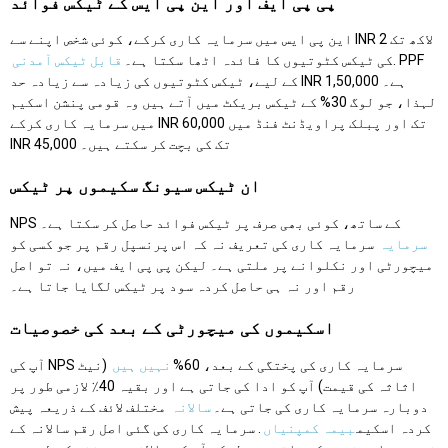
پی پی ایف اور این پی ایس کے ٹیکس فوائد
این پی ایس میں سرمایہ کاری کرکے، کوئی شخص اپنے سے INR 2 لاکھ تک
. PPF
کی ٹیکس کٹوتیوں کا فائدہ اٹھا سکتا ہے۔
قابل ٹیکس آمدنی
کے لیے، ٹیکس کٹوتیوں کی زیادہ سے زیادہ حد INR 1,50,000 ہے۔
لہذا، جو لوگ 30% کے ٹیکس بریکٹ میں آتے ہیں وہ قومی پنشن اسکیم
میں سرمایہ کاری کرکے INR 60,000 تک اور پبلک پراویڈنٹ فنڈ میں
INR 45,000 تک کی بچت کر سکتے ہیں۔
ان ٹیکس سیونگ سکیموں پر ٹیکس
NPS کے ساتھ، کوئی بھی صرف پر ٹیکس فوائد حاصل کر سکتا ہے۔
سرمایہ
سرمایہ کاری کی تعریف نہ کہ اس پرنسپل رقم پر جو کسی کو
میچورٹی اور نکلوانے پر ملتی ہے۔ لیکن پی پی ایف میں، نہ تو اصل
رقم اور نہ ہی حاصل کردہ سود پر ٹیکس لگایا جاتا ہے۔
اسکیموں کی میچورٹی کے بعد کی خصوصیات
آپ کی NPS سرمایہ کاری کی پختگی کے بعد، 60%
نہیں ہیں
(نیٹ
اثاثہ کی قیمت) آپ کو ادا کی جاتی ہے اور بقیہ 40٪ لازمی طور پر
دوبارہ سرمایہ کاری کی جاتی ہے۔
سالانہ
مختلف لائف کے ذریعہ پیش
کردہ اسکیم
بیمہ کمپنیاں
. سرمایہ کاری کی گئی اصل رقم سالانہ کے