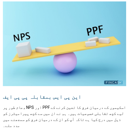
این پی ایس بمقابلہ پی پی ایف
عام طور پر، NPS اور PPF اسکیموں کے درمیان فرق کا تعین کرنے کے
لیے کچھ تقابلی خصوصیات ہیں۔ ہم نے ان میں سے کچھ پیرامیٹرز کو
ذیل میں درج کیا ہے تاکہ آپ کو ان کے درمیان فرق کو سمجھنے میں
مدد ملے۔