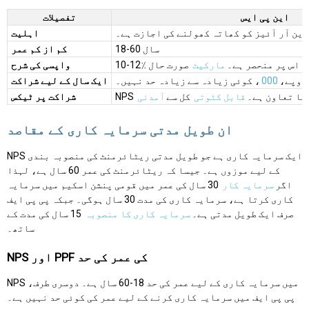
این پی ایس
تفصیلات
ین آر آئیز کو کھاتہ کھولنے کی اجازت ہے۔
اہلیت
18-60 سال
کم از کم عمر
اور یہ اس پر منحصر ہے۔
مارکیٹ
صورت حال
واپسی کی شرح
000
، کوئی زیادہ سے زیادہ حد نہیں۔
ایک سال کے لیے شراکت
ا گیا تعاون ہے۔
قابل کٹوتی
کل سے
آمدنی
شراکت پر ٹیکس
ان طویل مدتی سرمایہ کاری کے مقاصد
NPS ایک سرمایہ کاری ہے جو طویل مدتی ریٹائرمنٹ کی منصوبہ بندی
کے لیے موزوں ہے۔ جیسا کہ ریٹائرمنٹ کی عمر 60 سال ہے، لہذا
اگر
سرمایہ کار
30 سال کی عمر میں قومی پنشن اسکیم میں سرمایہ
کاری کرتا ہے، سرمایہ کاری کی مدت 30 سال ہوگی۔ جبکہ پی پی ایف
صرف ایک طویل مدتی ہے۔
سرمایہ کاری کا منصوبہ
15 سال کی مدت کے
ساتھ۔
NPS اور PPF کی عمر کی حد
NPS میں سرمایہ کاری کے لیے عمر کی حد 18-60 سال ہے۔ دوسری طرف،
پی پی ایف میں سرمایہ کاری کرنے کے لیے عمر کی کوئی حد نہیں ہے۔