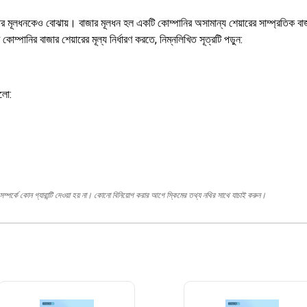
 মূলধনকেও বোঝায়। বাজার মূলধন হল একটি কোম্পানির অসামান্য শেয়ারের সাম্প্রতিক বাজার 
োম্পানির বাজার শেয়ারের মূল্য নির্ধারণ করতে, নিম্নলিখিত সূত্রটি পড়ুন:
হলো:
ম্পর্কে কোন গ্যারান্টি দেওয়া হয় না। কোনো বিনিয়োগ করার আগে স্কিমের তথ্য নথির সাথে যাচাই করুন।