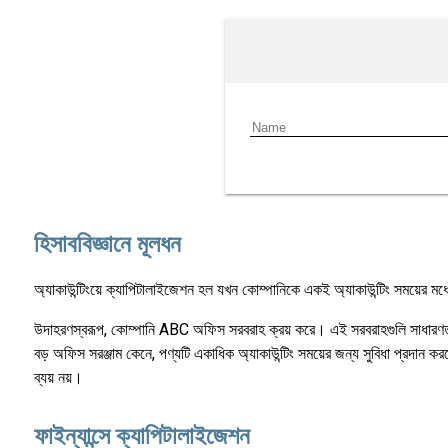
হিসাববিজ্ঞানে মূলধন
অ্যাকাউন্টিংয়ে ক্যাপিটালাইজেশন হল যখন কোম্পানিকে একই অ্যাকাউন্টিং সময়ের মধ্
উদাহরণস্বরূপ, কোম্পানি ABC অফিস সরবরাহ ক্রয় করে। এই সরবরাহগুলি সাধারণত সে
বড় অফিস সরঞ্জাম কেনে, পণ্যটি একাধিক অ্যাকাউন্টিং সময়ের জন্য সুবিধা প্রদান কর
ব্যয় নয়।
ফাইন্যান্সে ক্যাপিটালাইজেশন