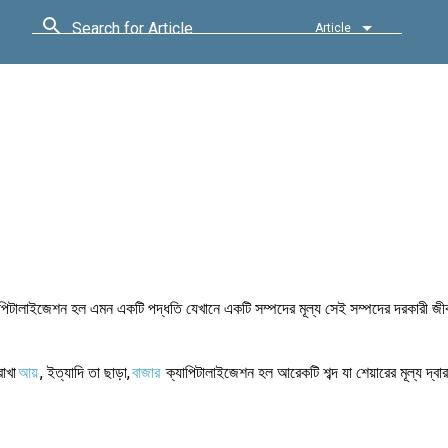
Search for Article
Article
াপিটালাইজেশন হল এমন একটি পদ্ধতি যেখানে একটি সম্পদের মূল্য সেই সম্পদের দরকারী জীব
াখা
আয়
, ইত্যাদি তা ছাড়া,
বাজার
ক্যাপিটালাইজেশন হল আরেকটি শব্দ যা শেয়ারের মূল্য দ্বার