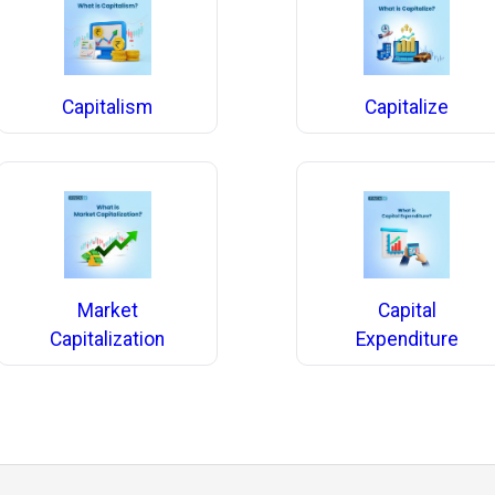
Capitalism
Capitalize
Market
Capital
Capitalization
Expenditure