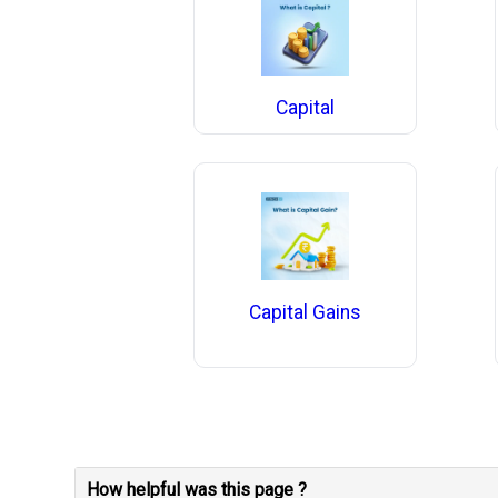
Capital
Capital Gains
How helpful was this page ?