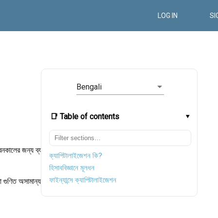
LOG IN
SI
Bengali
📑 Table of contents
নকালের জন্য ব্যয়
ক্যাপিটালাইজেশন কি?
হিসাববিজ্ঞানে মূলধন
ফাইন্যান্সে ক্যাপিটালাইজেশন
া গুণিত অসামান্য