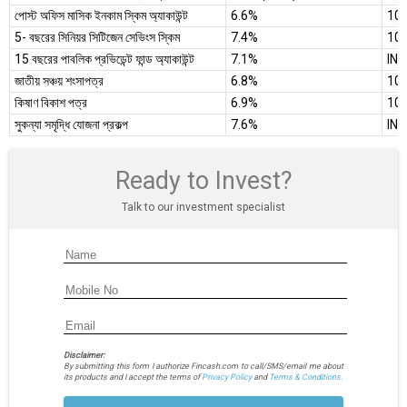
পোস্ট অফিস মাসিক ইনকাম স্কিম অ্যাকাউন্ট
6.6%
100
5- বছরের সিনিয়র সিটিজেন সেভিংস স্কিম
7.4%
100
15 বছরের পাবলিক প্রভিডেন্ট ফান্ড অ্যাকাউন্ট
7.1%
INR
জাতীয় সঞ্চয় শংসাপত্র
6.8%
100
কিষাণ বিকাশ পত্র
6.9%
100
সুকন্যা সমৃদ্ধি যোজনা প্রকল্প
7.6%
INR
Ready to Invest?
Talk to our investment specialist
Disclaimer:
By submitting this form I authorize Fincash.com to call/SMS/email me about
its products and I accept the terms of
Privacy Policy
and
Terms & Conditions.