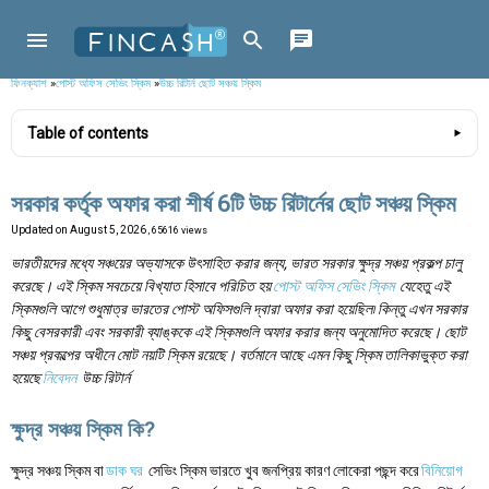
ফিনক্যাশ
»
পোস্ট অফিস সেভিং স্কিম
»
উচ্চ রিটার্ন ছোট সঞ্চয় স্কিম
Table of contents
সরকার কর্তৃক অফার করা শীর্ষ 6টি উচ্চ রিটার্নের ছোট সঞ্চয় স্কিম
Updated on
August 5, 2026
, 65616 views
ভারতীয়দের মধ্যে সঞ্চয়ের অভ্যাসকে উৎসাহিত করার জন্য, ভারত সরকার ক্ষুদ্র সঞ্চয় প্রকল্প চালু
করেছে। এই স্কিম সবচেয়ে বিখ্যাত হিসাবে পরিচিত হয়
পোস্ট অফিস সেভিং স্কিম
যেহেতু এই
স্কিমগুলি আগে শুধুমাত্র ভারতের পোস্ট অফিসগুলি দ্বারা অফার করা হয়েছিল৷ কিন্তু এখন সরকার
কিছু বেসরকারী এবং সরকারী ব্যাঙ্ককে এই স্কিমগুলি অফার করার জন্য অনুমোদিত করেছে। ছোট
সঞ্চয় প্রকল্পের অধীনে মোট নয়টি স্কিম রয়েছে। বর্তমানে আছে এমন কিছু স্কিম তালিকাভুক্ত করা
হয়েছে
নিবেদন
উচ্চ রিটার্ন
ক্ষুদ্র সঞ্চয় স্কিম কি?
ক্ষুদ্র সঞ্চয় স্কিম বা
ডাক ঘর
সেভিং স্কিম ভারতে খুব জনপ্রিয় কারণ লোকেরা পছন্দ করে
বিনিয়োগ