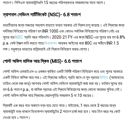
শতাংশ। পিপিএফ অ্যাকাউন্টগুলি 15 বছরের পরিপক্কতার সময়কালের সাথে আসে।
ন্যাশনাল সেভিংস সার্টিফিকেট (NSC)- 6.8 শতাংশ
ভারতীয়দের মধ্যে সঞ্চয়ের অভ্যাস বাড়াতে ভারত সরকার এই স্কিম চালু করেছে। এই স্কিমের জন্য
সর্বনিম্ন বিনিয়োগের পরিমাণ হল INR 1000 এবং কোনও সর্বাধিক বিনিয়োগের পরিমাণ নেই৷ এর
সুদের হার
NSC
প্রতি বছর পরিবর্তন। 2020-21 FY-এর জন্য NSC-এর সুদের হার হল 6.8%
p.a. কেউ ট্যাক্স দাবি করতে পারে
ডিডাকশন
আয়কর আইনের ধারা 80C এর অধীনে INR 1.5
লক্ষ। শুধুমাত্র ভারতের বাসিন্দারাই এই স্কিমে বিনিয়োগ করার যোগ্য।
পোস্ট অফিস মাসিক আয় স্কিম (MIS)- 6.6 শতাংশ
পোস্ট অফিস এমআইএস-এ একজন ব্যক্তি একটি নির্দিষ্ট পরিমাণ বিনিয়োগ করে এবং সুদের আকারে
একটি নিশ্চিত মাসিক আয় পায়। এই স্কিমের অধীনে, প্রতি মাসে যে সুদ প্রদেয়
ভিত্তি
(আমানতের
তারিখ থেকে শুরু করে) আপনার পোস্ট অফিস সেভিংস অ্যাকাউন্টে জমা করা হয়। বর্তমান সুদের হার
হল 6.6 শতাংশ p.a., যা মাসিক প্রদেয়৷ এই স্কিমে বিনিয়োগের জন্য কোনো আয়কর সুবিধা নেই।
পোস্ট অফিস মাসিক আয় স্কিমের মেয়াদপূর্তির সময়কাল 5 বা 10 বছরের।
স্কিমটি এক বছর পরে অকালে বন্ধ হয়ে যেতে পারে। যাইহোক, 1 বছর থেকে 3 বছরের মধ্যে
অ্যাকাউন্ট বন্ধ থাকলে ডিডাকশন অ্যামাউন্টের 2 শতাংশ চার্জ করা হবে। আর তিন বছর পর কেটে
নেওয়া হবে ১ শতাংশ।