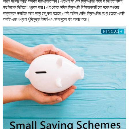
ভারত সরকার দ্বারা সমর্থিত যন্ত্রগুলিতে অর্থ। এইগুলি হল সেই স্কিমগুলির লক্ষ্য যা নিশ্চিত রিটার্ন
সহ নিরাপদ বিনিয়োগ প্রদান করা। এই পোস্ট অফিস স্কিমগুলি বিনিয়োগকারীদের মধ্যে সঞ্চয়ের
অভ্যাসকে উত্সাহিত করার জন্য চালু করা হয়েছে৷ পোস্ট অফিস সেভিং স্কিমগুলির মধ্যে রয়েছে একটি
বালতি এমন পণ্য যা ঝুঁকিমুক্ত রিটার্ন এবং ভাল সুদের হার অফার করে।