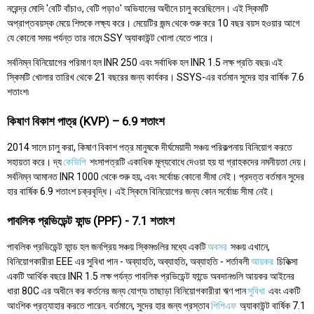
নরেন্দ্র মোদি 'বেটি বাঁচাও, বেটি পড়াও' অভিযানের অধীনে চালু করেছিলেন। এই স্কিমটি
অপ্রাপ্তবয়স্ক মেয়ে শিশুকে লক্ষ্য করে। মেয়েটির জন্ম থেকে শুরু করে 10 বছর বয়স হওয়ার আগে
যে কোনো সময় পর্যন্ত তার নামে SSY অ্যাকাউন্ট খোলা যেতে পারে।
সর্বনিম্ন বিনিয়োগের পরিমাণ হল INR 250 এবং সর্বাধিক হল INR 1.5 লক্ষ প্রতি বছর৷ এই
স্কিমটি খোলার তারিখ থেকে 21 বছরের জন্য কার্যকর। SSYS-এর বর্তমান সুদের হার বার্ষিক 7.6
শতাংশ৷
কিষাণ বিকাশ পাত্র (KVP) – 6.9 শতাংশ
2014 সালে চালু করা, কিষাণ বিকাশ পত্র মানুষকে দীর্ঘমেয়াদী সঞ্চয় পরিকল্পনায় বিনিয়োগ করতে
সহায়তা করে। দ্য
কেভিপি
শংসাপত্রটি একাধিক মূল্যবোধে দেওয়া হয় যা গ্রাহকদের নমনীয়তা দেয়।
সর্বনিম্ন আমানত INR 1000 থেকে শুরু হয়, এবং সর্বোচ্চ কোনো সীমা নেই। প্রদত্ত বর্তমান সুদের
হার বার্ষিক 6.9 শতাংশ চক্রবৃদ্ধি। এই স্কিমে বিনিয়োগের জন্য কোন সর্বোচ্চ সীমা নেই।
পাবলিক প্রভিডেন্ট ফান্ড (PPF) - 7.1 শতাংশ
পাবলিক প্রভিডেন্ট ফান্ড হল জনপ্রিয় সঞ্চয় স্কিমগুলির মধ্যে একটি
অবসর
সঞ্চয় এখানে,
বিনিয়োগকারীরা EEE এর সুবিধা পান - অব্যাহতি, অব্যাহতি, অব্যাহতি - শর্তাবলী
আয়কর
চিকিত্সা
একটি আর্থিক বছরে INR 1.5 লক্ষ পর্যন্ত পাবলিক প্রভিডেন্ট ফান্ডে অবদানগুলি আয়কর আইনের
ধারা 80C এর অধীনে কর কর্তনের জন্য যোগ্য৷ তাছাড়া বিনিয়োগকারীরা ঋণ পান
সুবিধা
এবং একটি
আংশিক প্রত্যাহার করতে পারেন. বর্তমানে, সুদের হার জন্য প্রস্তাব
পিপিএফ
অ্যাকাউন্ট বার্ষিক 7.1