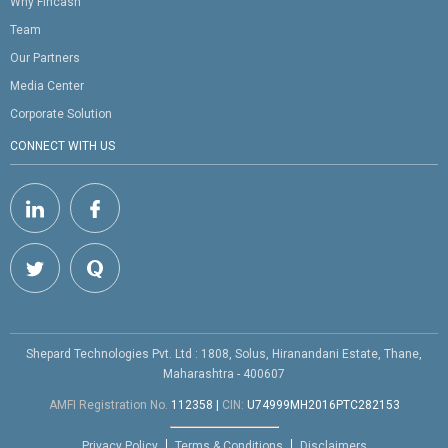
Why Fincash
Team
Our Partners
Media Center
Corporate Solution
CONNECT WITH US
Shepard Technologies Pvt. Ltd : 1808, Solus, Hiranandani Estate, Thane,
Maharashtra - 400607
AMFI Registration No.
112358
|
CIN:
U74999MH2016PTC282153
Privacy Policy
Terms & Conditions
Disclaimers